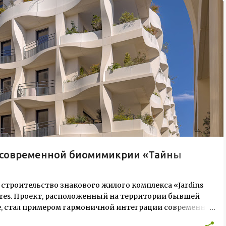
и современной биомимикрии «Тайны
 строительство знакового жилого комплекса «Jardins
ectures. Проект, расположенный на территории бывшей
ive, стал примером гармоничной интеграции современной
лекс состоит из двух объектов: «Théia» (75 квартир, из