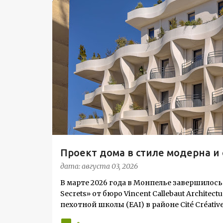
С
ЖИЛОЙ КОМПЛЕКС
о
о
б
щ
е
н
и
я
Проект дома в стиле модерна 
Жардена»
дата:
августа 03, 2026
В марте 2026 года в Монпелье завершилось
Secrets» от бюро Vincent Callebaut Archit
пехотной школы (EAI) в районе Cité Créat
архитектуры в исторический контекст. Комп