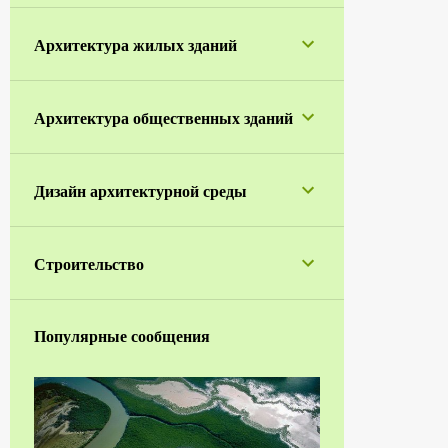
1
апреля
Архитектура жилых зданий
5
марта
1
января
Архитектура общественных зданий
42
2023
1
ноября
Дизайн архитектурной среды
2
октября
4
сентября
Строительство
5
июля
1
июня
Популярные сообщения
7
мая
7
апреля
3
марта