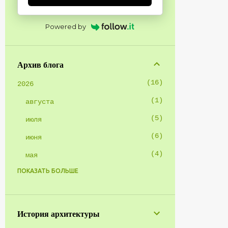
Powered by
Архив блога
16
2026
1
августа
5
июля
6
июня
4
мая
ПОКАЗАТЬ БОЛЬШЕ
1
2025
1
января
8
2024
История архитектуры
1
октября