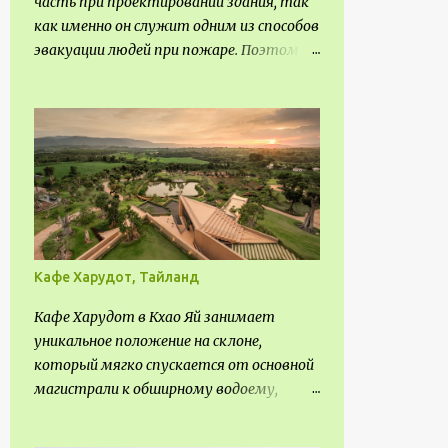
часть при проектировании здания, так
3
февраля
как именно он служит одним из способов
эвакуации людей при пожаре. Поэтому
7
января
важно соблюдать нормы
113
2020
проектирования ширины коридора и
10
выполнять правильный расчет. Все
декабря
особенности рассмотрим в данной
6
ноября
статье.
8
октября
8
сентября
8
августа
Кафе Харудот, Тайланд
2
июля
Кафе Харудот в Кхао Яй занимает
6
июня
уникальное положение на склоне,
который мягко спускается от основной
17
мая
магистрали к обширному водоему,
14
апреля
открывающему захватывающий
5
панорамный вид на окрестности Кхао
марта