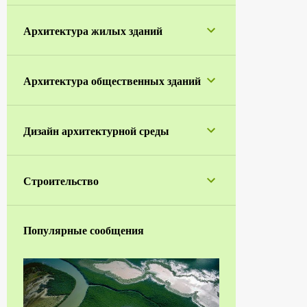
1
апреля
Архитектура жилых зданий
5
марта
1
января
Архитектура общественных зданий
42
2023
1
ноября
Дизайн архитектурной среды
2
октября
4
сентября
Строительство
5
июля
1
июня
Популярные сообщения
7
мая
7
апреля
3
марта