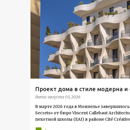
С
ЖИЛОЙ КОМПЛЕКС
о
о
б
щ
е
н
и
я
Проект дома в стиле модерна 
Жардена»
дата:
августа 03, 2026
В марте 2026 года в Монпелье завершилось
Secrets» от бюро Vincent Callebaut Archit
пехотной школы (EAI) в районе Cité Créat
архитектуры в исторический контекст. Комп