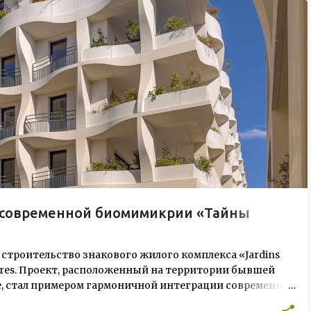
и современной биомимикрии «Тайны
 строительство знакового жилого комплекса «Jardins
ectures. Проект, расположенный на территории бывшей
ive, стал примером гармоничной интеграции современной
лекс состоит из двух объектов: «Théia» (75 квартир, из