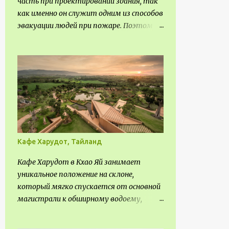
часть при проектировании здания, так
3
февраля
как именно он служит одним из способов
эвакуации людей при пожаре. Поэтому
7
января
важно соблюдать нормы
113
2020
проектирования ширины коридора и
10
выполнять правильный расчет. Все
декабря
особенности рассмотрим в данной
6
ноября
статье.
8
октября
8
сентября
8
августа
Кафе Харудот, Тайланд
2
июля
Кафе Харудот в Кхао Яй занимает
6
июня
уникальное положение на склоне,
который мягко спускается от основной
17
мая
магистрали к обширному водоему,
14
апреля
открывающему захватывающий
5
панорамный вид на окрестности Кхао
марта