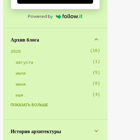
Powered by
Архив блога
16
2026
1
августа
5
июля
6
июня
4
мая
ПОКАЗАТЬ БОЛЬШЕ
1
2025
1
января
8
2024
История архитектуры
1
октября