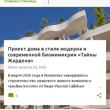
ГЛАВНАЯ СТРАНИЦА
С
о
о
б
щ
Проект дома в стиле модерна и
е
современной биомимикрии «Тайны
н
Жардена»
и
дата:
августа 03, 2026
я
В марте 2026 года в Монпелье завершилось
строительство знакового жилого комплекса
«Jardins Secrets» от бюро Vincent Callebaut
Architectures. Проект, расположенный на
0
территории бывшей пехотной школы (EAI) в
районе Cité Créative, стал примером гармоничной
интеграции современной архитектуры в