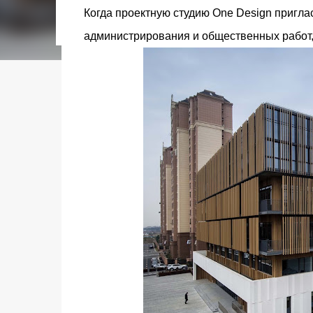
городском конкурсе 2021 года и получение
Когда проектную студию One Design пригл
качества» от Федерации застройщиков Оксит
администрирования и общественных работ, 
современный средиземноморский манифест
прошлом участка с принц...