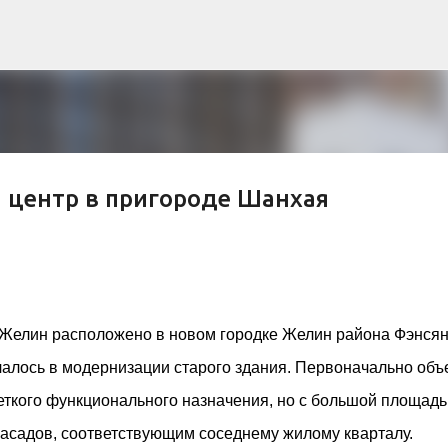
К основному контенту
центр в пригороде Шанхая
рна и современной биомимикрии «Та
троительство знакового жилого комплекса «Jardins Secrets
кт, расположенный на территории бывшей пехотной школы (E
Желин расположено в новом городке Желин района Фэнсян
ничной интеграции современной архитектуры в историческ
алось в модернизации старого здания. Первоначально объ
в: «Théia» (75 квартир, из которых 17 — социального
e & Sens» (38 квартир, включая 11 доступных, площадь 2 845
еткого функционального назначения, но с большой площад
ктированы с учетом строгих норм пожарной безопасности
садов, соответствующим соседнему жилому кварталу.
инклюзивности. Успех проекта был подтвержден победой 