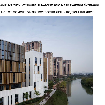
м престижной награды «Серебряная пирамида глобального
асили реконструировать здание для размещения функций
ании в 2024 году. Концепция «Jardins Secrets» — это
на тот момент была построена лишь подземная часть.
. Архитекторы стремились объединить память о военном