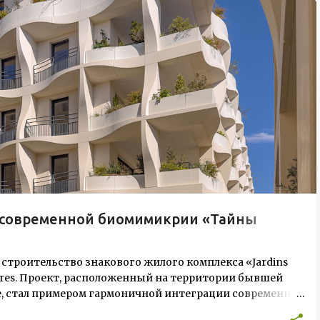
и современной биомимикрии «Тайны
 строительство знакового жилого комплекса «Jardins
ectures. Проект, расположенный на территории бывшей
ive, стал примером гармоничной интеграции современной
лекс состоит из двух объектов: «Théia» (75 квартир, из