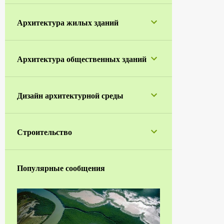
1
апреля
Архитектура жилых зданий
5
марта
1
января
Архитектура общественных зданий
42
2023
1
ноября
Дизайн архитектурной среды
2
октября
4
сентября
Строительство
5
июля
1
июня
Популярные сообщения
7
мая
7
апреля
3
марта