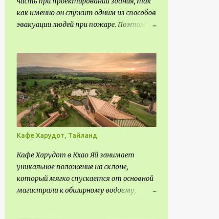
часть при проектировании здания, так
3
февраля
как именно он служит одним из способов
эвакуации людей при пожаре. Поэтому
7
января
важно соблюдать нормы
113
2020
проектирования ширины коридора и
10
выполнять правильный расчет. Все
декабря
особенности рассмотрим в данной
6
ноября
статье.
8
октября
8
сентября
8
августа
Кафе Харудот, Тайланд
2
июля
Кафе Харудот в Кхао Яй занимает
6
июня
уникальное положение на склоне,
который мягко спускается от основной
17
мая
магистрали к обширному водоему,
14
апреля
открывающему захватывающий
5
панорамный вид на окрестности Кхао
марта