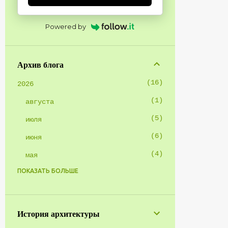
Powered by
Архив блога
16
2026
1
августа
5
июля
6
июня
4
мая
ПОКАЗАТЬ БОЛЬШЕ
1
2025
1
января
8
2024
История архитектуры
1
октября