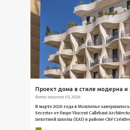
С
ЖИЛОЙ КОМПЛЕКС
о
о
б
щ
е
н
и
я
Проект дома в стиле модерна 
Жардена»
дата:
августа 03, 2026
В марте 2026 года в Монпелье завершилось
Secrets» от бюро Vincent Callebaut Archit
пехотной школы (EAI) в районе Cité Créat
архитектуры в исторический контекст. Комп