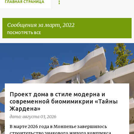
ГЛАВНАЯ СТРАНИЦА
Сообщения за март, 2022
ПОСМОТРЕТЬ ВСЕ
С
о
о
б
щ
Проект дома в стиле модерна и
е
современной биомимикрии «Тайны
н
Жардена»
и
дата:
августа 03, 2026
я
В марте 2026 года в Монпелье завершилось
строительство знакового жилого комплекса