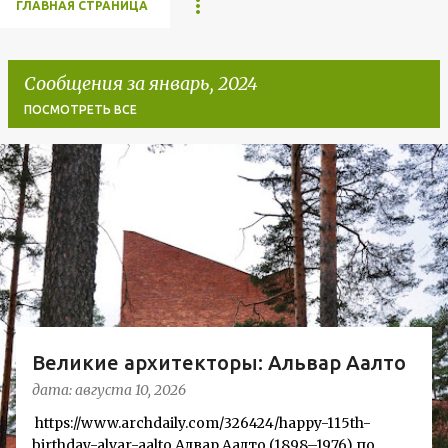
ГЛАВНАЯ СТРАНИЦА
Сообщения за январь, 2024
ПОСМОТРЕТЬ ВСЕ
С
о
о
б
щ
е
н
Великие архитекторы: Альвар Аалто
и
дата:
августа 10, 2026
я
https://www.archdaily.com/326424/happy-115th-
birthday-alvar-aalto Алвар Аалто (1898–1976) по