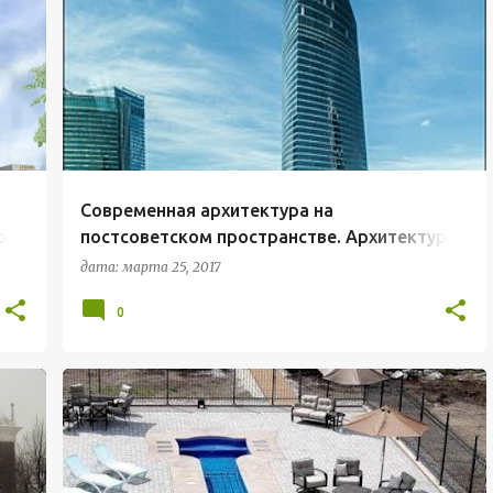
АРХИТЕКТУРА ХХ-ХХI ВЕКА
Современная архитектура на
ра
постсоветском пространстве. Архитектура
стран СНГ. Часть 1
дата:
марта 25, 2017
0
ПОЛЕЗНЫЕ СТАТЬИ