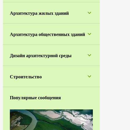
1
апреля
Архитектура жилых зданий
5
марта
1
января
Архитектура общественных зданий
42
2023
1
ноября
Дизайн архитектурной среды
2
октября
4
сентября
Строительство
5
июля
1
июня
Популярные сообщения
7
мая
7
апреля
3
марта