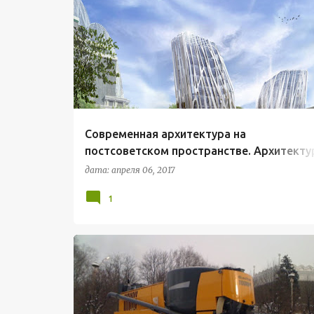
АРХИТЕКТУРА ХХ-ХХI ВЕКА
Современная архитектура на
постсоветском пространстве. Архитекту
стран СНГ. Часть 2
дата:
апреля 06, 2017
1
ПОЛЕЗНЫЕ СТАТЬИ