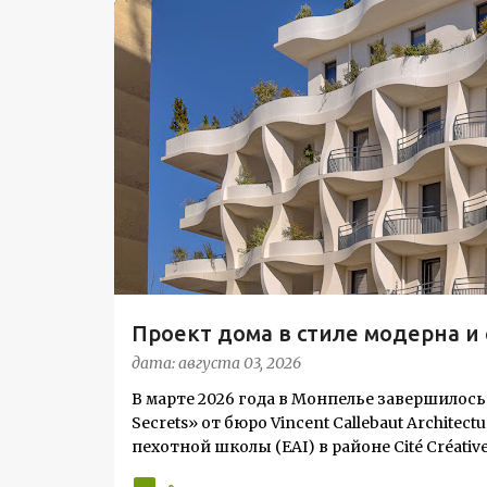
С
ЖИЛОЙ КОМПЛЕКС
о
о
б
щ
е
н
и
я
Проект дома в стиле модерна 
Жардена»
дата:
августа 03, 2026
В марте 2026 года в Монпелье завершилось
Secrets» от бюро Vincent Callebaut Archit
пехотной школы (EAI) в районе Cité Créat
архитектуры в исторический контекст. Комп