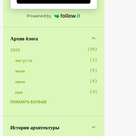
Powered by
Архив блога
16
2026
1
августа
5
июля
6
июня
4
мая
ПОКАЗАТЬ БОЛЬШЕ
1
2025
1
января
8
2024
История архитектуры
1
октября