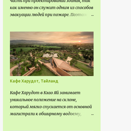
часть при проектировании здания, так
3
февраля
как именно он служит одним из способов
эвакуации людей при пожаре. Поэтому
7
января
важно соблюдать нормы
113
2020
проектирования ширины коридора и
10
выполнять правильный расчет. Все
декабря
особенности рассмотрим в данной
6
ноября
статье.
8
октября
8
сентября
8
августа
Кафе Харудот, Тайланд
2
июля
Кафе Харудот в Кхао Яй занимает
6
июня
уникальное положение на склоне,
который мягко спускается от основной
17
мая
магистрали к обширному водоему,
14
апреля
открывающему захватывающий
5
панорамный вид на окрестности Кхао
марта