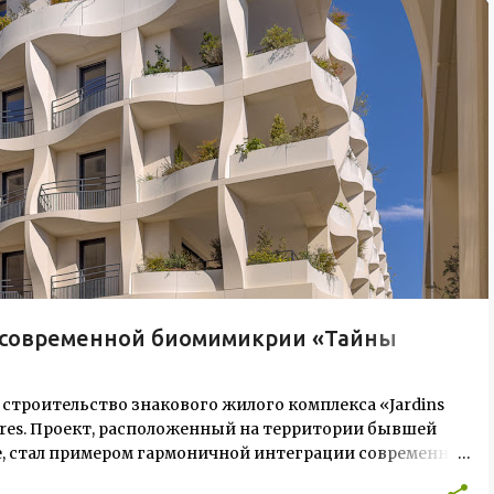
и современной биомимикрии «Тайны
 строительство знакового жилого комплекса «Jardins
ectures. Проект, расположенный на территории бывшей
ive, стал примером гармоничной интеграции современной
лекс состоит из двух объектов: «Théia» (75 квартир, из