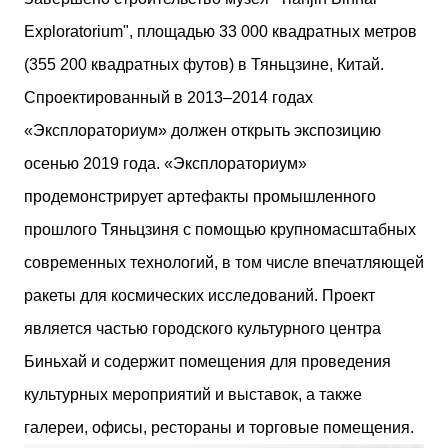
двух объектов: «Théia» (75 квартир, из которых 17
Exploratorium", площадью 33 000 квадратных метров
— социального назначения, общая площадь 5 364
м²) и «Opale & Sens» (38 квартир, включая 11
(355 200 квадратных футов) в Тяньцзине, Китай.
доступных, площадь 2 845 м²). В общей сложности
Спроектированный в 2013–2014 годах
113 жилых единиц спроектированы с учетом
строгих норм пожарной безопасности,
«Эксплораториум» должен открыть экспозицию
принципов биоразнообразия и социальной
осенью 2019 года. «Эксплораториум»
инклюзивности. Успех проекта был подтвержден
победой в городском конкурсе 2021 года и
продемонстрирует артефакты промышленного
получением престижной награды «Серебряная
прошлого Тяньцзиня с помощью крупномасштабных
пирамида глобального качества» от Федерации
застройщиков Окситании в 2024 году. Концепция
современных технологий, в том числе впечатляющей
«Jardins Secrets» — это современный
ракеты для космических исследований. Проект
средиземноморский манифест. Архитекторы
стремились объединить память о военном
является частью городского культурного центра
прошлом участка с принц...
Биньхай и содержит помещения для проведения
культурных мероприятий и выставок, а также
галереи, офисы, рестораны и торговые помещения.