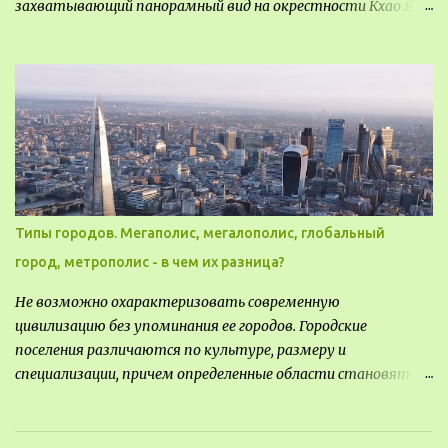
захватывающий панорамный вид на окрестности Кхао Яй.
Архитектор распознал в этом месте не только потенциал
для создания проекта кафе, но и возможность обустроить
общедоступную смотровую площадку, куда прохожие
могли бы свободно попасть, не заходя в само заведение.
Типы городов. Мегаполис, мегалополис, глобальный
город, метрополис - в чем их разница?
Не возможно охарактеризовать современную
цивилизацию без упоминания ее городов. Городские
поселения различаются по культуре, размеру и
специализации, причем определенные области становятся
более значимыми на протяжении всего развития региона.
Исторически сложилось так, что размер или населенность
поселения был общим показателем его важности - чем