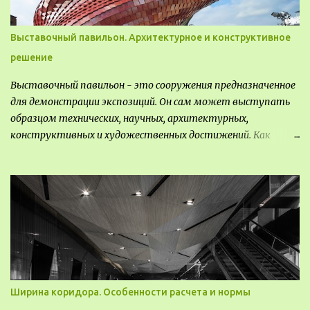
Выставочный павильон. Архитектурное и конструктивное
решение
Выставочный павильон - это сооружения предназначенное
для демонстрации экспозиций. Он сам может выступать
образцом технических, научных, архитектурных,
конструктивных и художественных достижений. Как
правило, это относится к международным и всемирным
выставкам. Выставочные павильоны классифицируют на:
универсальные тематические временные постоянные
передвижные стационарные Назначение выставочных
павильонов - показ экспозиции, с целью информации,
пропаганды, рекламы, внедрения новых технологий, обмен
опытом, привлечения внимания и т.д.
Ширина коридора. Особенности расчета и нормы