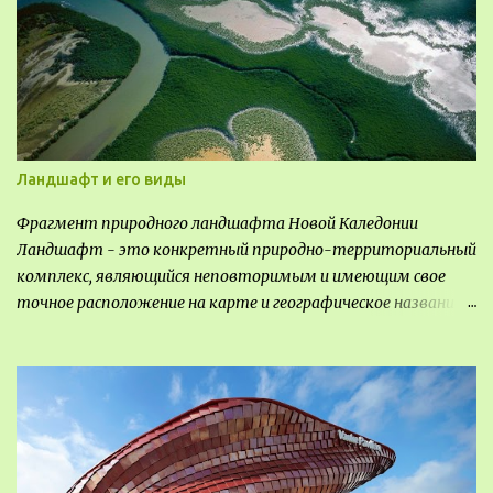
Ландшафт и его виды
Фрагмент природного ландшафта Новой Каледонии
Ландшафт - это конкретный природно-территориальный
комплекс, являющийся неповторимым и имеющим свое
точное расположение на карте и географическое название.
Различают несколько видов ландшафта, которые
отличаются друг от друга не только оформлением, но и
видом деятельность происходящей на них. Одни
используют в качестве выращивания агрокультур. Другие
для строительства населенных пунктов и т.д.