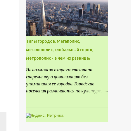
месте не только потенциал для
создания проекта кафе, но и
возможность обустроить
общедоступную смотровую площадку,
куда прохожие могли бы свободно
попасть, не заходя в само заведение.
Типы городов. Мегаполис,
мегалополис, глобальный город,
метрополис - в чем их разница?
Не возможно охарактеризовать
современную цивилизацию без
упоминания ее городов. Городские
поселения различаются по культуре,
размеру и специализации, причем
определенные области становятся
более значимыми на протяжении всего
развития региона. Исторически
сложилось так, что размер или