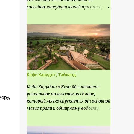
способов эвакуации людей при пожаре.
Поэтому важно соблюдать нормы
проектирования ширины коридора и
выполнять правильный расчет. Все
особенности рассмотрим в данной
статье.
Кафе Харудот, Тайланд
Кафе Харудот в Кхао Яй занимает
уникальное положение на склоне,
меру,
который мягко спускается от основной
магистрали к обширному водоему,
открывающему захватывающий
панорамный вид на окрестности Кхао
Яй. Архитектор распознал в этом