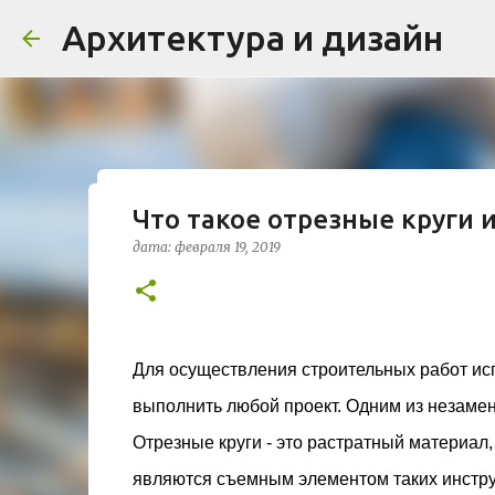
Архитектура и дизайн
Что такое отрезные круги 
Проект дома в стиле моде
дата:
февраля 19, 2019
Жардена»
дата:
августа 03, 2026
ЖИЛОЙ КОМПЛЕКС
В марте 2026 года в Монпелье завершилось с
бюро Vincent Callebaut Architectures. Прое
Для осуществления строительных работ ис
районе Cité Créative, стал примером гармо
выполнить любой проект. Одним из незамен
контекст. Комплекс состоит из двух объекто
0
назначения, общая площадь 5 364 м²) и «Opal
Отрезные круги - это растратный материал
В общей сложности 113 жилых единиц спрое
являются съемным элементом таких инструм
принципов биоразнообразия и социальной 