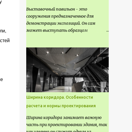
у
Выставочный павильон - это
сооружения предназначенное для
демонстрации экспозиций. Он сам
может выступать образцом
ли,
технических, научных, архитектурных,
стей
конструктивных и художественных
достижений. Как правило, это
относится к международным и
всемирным выставкам. Выставочные
павильоны классифицируют на:
се
универсальные тематические
временные постоянные передвижные
стационарные Назначение
Ширина коридора. Особенности
выставочных павильонов - показ
расчета и нормы проектирования
экспозиции, с целью информации,
пропаганды, рекламы, внедрения новых
Ширина коридора занимает важную
технологий, обмен опытом,
часть при проектировании здания, так
привлечения внимания и т.д.
как именно он служит одним из