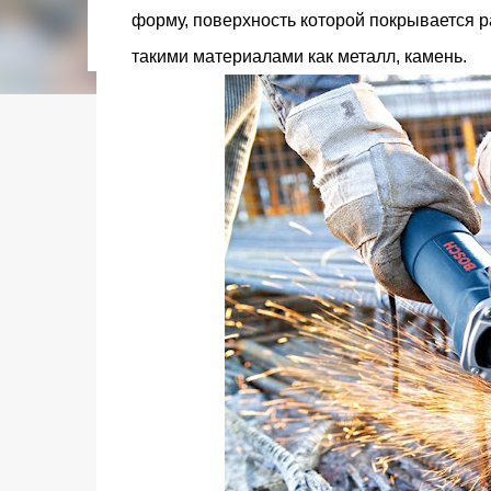
городском конкурсе 2021 года и получение
форму, поверхность которой покрывается р
качества» от Федерации застройщиков Оксит
такими материалами как металл, камень.
современный средиземноморский манифест
прошлом участка с принц...