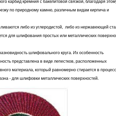
ого карбид кремния с бакелитовой связкой, благодаря этом
езку по природному камню, различным видам кирпича и
вливаются либо из углеродистой, либо из нержавеющей ста
яется для шлифования простых или металлических поверхно
 разновидность шлифовального круга. Их особенность
рхность представлена в виде лепестков, расположенных
вного материала, который равномерно стирается в процес
зна - для шлифовки металлических поверхностей.