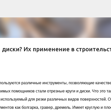
К основному контенту
и диски? Их применение в строительс
рна и современной биомимикрии «Та
троительство знакового жилого комплекса «Jardins Secrets
кт, расположенный на территории бывшей пехотной школы (E
пользуются различные инструменты, позволяющие качеств
ничной интеграции современной архитектуры в историческ
имых помощников стали отрезные круги и диски. Что это та
в: «Théia» (75 квартир, из которых 17 — социального
e & Sens» (38 квартир, включая 11 доступных, площадь 2 845
, используемый для резки различных видов поверхностей. 
ктированы с учетом строгих норм пожарной безопасности
ентов как болгарка, гравер, дремель. Имеет круглую и пл
инклюзивности. Успех проекта был подтвержден победой 