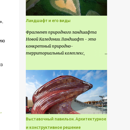
Ландшафт и его виды
».
Фрагмент природного ландшафта
Новой Каледонии Ландшафт - это
ию
конкретный природно-
территориальный комплекс,
являющийся неповторимым и
из
имеющим свое точное расположение на
карте и географическое название.
Различают несколько видов
ландшафта, которые отличаются
друг от друга не только оформлением,
но и видом деятельность происходящей
на них. Одни используют в качестве
-
выращивания агрокультур. Другие для
Выставочный павильон. Архитектурное
строительства населенных пунктов и
и конструктивное решение
т.д.