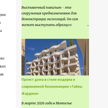
Выставочный павильон - это
сооружения предназначенное для
ории
демонстрации экспозиций. Он сам
и
может выступать образцом
ы
технических, научных, архитектурных,
конструктивных и художественных
достижений. Как правило, это
относится к международным и
всемирным выставкам. Выставочные
тво
павильоны классифицируют на:
универсальные тематические
ских
временные постоянные передвижные
ак
стационарные Назначение
Проект дома в стиле модерна и
выставочных павильонов - показ
современной биомимикрии «Тайны
экспозиции, с целью информации,
Жардена»
пропаганды, рекламы, внедрения новых
технологий, обмен опытом,
В марте 2026 года в Монпелье
привлечения внимания и т.д.