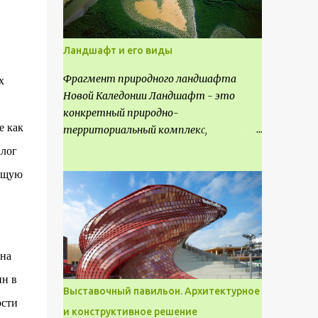
Ландшафт и его виды
Фрагмент природного ландшафта
х
Новой Каледонии Ландшафт - это
конкретный природно-
е как
территориальный комплекс,
являющийся неповторимым и
алог
имеющим свое точное расположение на
яющую
карте и географическое название.
Различают несколько видов
ландшафта, которые отличаются
друг от друга не только оформлением,
но и видом деятельность происходящей
йна
на них. Одни используют в качестве
ин в
выращивания агрокультур. Другие для
Выставочный павильон. Архитектурное
строительства населенных пунктов и
ости
и конструктивное решение
т.д.