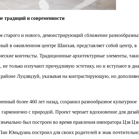
е традиций и современности
 старого и нового, демонстрирующий сближение разнообразны
ный в оживленном центре Шанхая, представляет собой центр, в
ческие контексты. Традиционные архитектурные элементы, таки
не только излучают причудливую эстетику, но и вступают в ди
 районе Луцзяцзуй, указывая на контрастирующую, но дополн
енный более 460 лет назад, сохранил разнообразное культурное
 гармонично с природой. Проект черпает вдохновение для диза
 изначально был построен во время правления императора Цзя Цз
Пан Юньдуань построил для своих родителей в знак почтительн