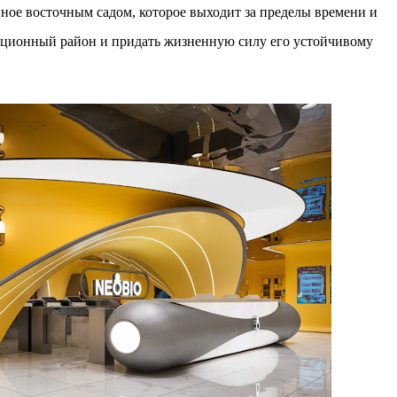
м престижной награды «Серебряная пирамида глобального
ное восточным садом, которое выходит за пределы времени и
ании в 2024 году. Концепция «Jardins Secrets» — это
диционный район и придать жизненную силу его устойчивому
. Архитекторы стремились объединить память о военном