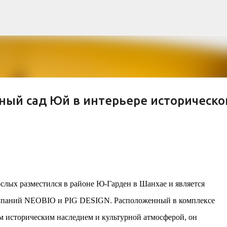
К основному контенту
ный сад Юй в интерьере историческо
рна и современной биомимикрии «Та
троительство знакового жилого комплекса «Jardins Secrets
кт, расположенный на территории бывшей пехотной школы (E
ничной интеграции современной архитектуры в историческ
ослых разместился в районе Ю-Гарден в Шанхае и является
в: «Théia» (75 квартир, из которых 17 — социального
e & Sens» (38 квартир, включая 11 доступных, площадь 2 845
компаний NEOBIO и PIG DESIGN. Расположенный в комплексе
ктированы с учетом строгих норм пожарной безопасности
м историческим наследием и культурной атмосферой, он
инклюзивности. Успех проекта был подтвержден победой 