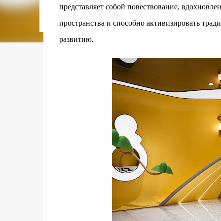
городском конкурсе 2021 года и получение
представляет собой повествование, вдохновлен
качества» от Федерации застройщиков Оксит
пространства и способно активизировать тра
современный средиземноморский манифест
прошлом участка с принц...
развитию.