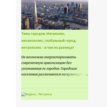
месте не только потенциал для
создания проекта кафе, но и
возможность обустроить
общедоступную смотровую площадку,
куда прохожие могли бы свободно
попасть, не заходя в само заведение.
Типы городов. Мегаполис,
мегалополис, глобальный город,
метрополис - в чем их разница?
Не возможно охарактеризовать
современную цивилизацию без
упоминания ее городов. Городские
поселения различаются по культуре,
размеру и специализации, причем
определенные области становятся
более значимыми на протяжении всего
развития региона. Исторически
сложилось так, что размер или