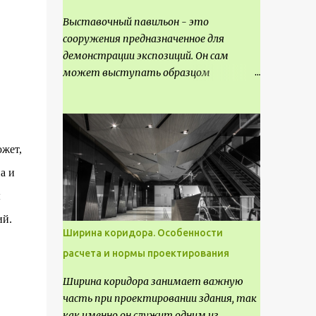
Выставочный павильон - это
сооружения предназначенное для
демонстрации экспозиций. Он сам
может выступать образцом
технических, научных, архитектурных,
конструктивных и художественных
достижений. Как правило, это
относится к международным и
южет,
всемирным выставкам. Выставочные
а и
павильоны классифицируют на:
универсальные тематические
ы
временные постоянные передвижные
ий.
стационарные Назначение
Ширина коридора. Особенности
выставочных павильонов - показ
расчета и нормы проектирования
экспозиции, с целью информации,
пропаганды, рекламы, внедрения новых
Ширина коридора занимает важную
технологий, обмен опытом,
часть при проектировании здания, так
привлечения внимания и т.д.
как именно он служит одним из