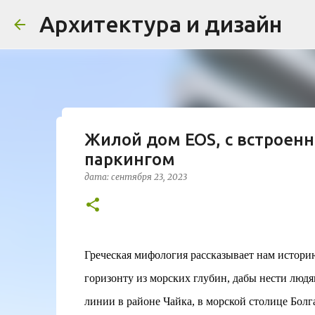
Архитектура и дизайн
Жилой дом EOS, с встрое
Проект дома в стиле моде
паркингом
Жардена»
дата:
сентября 23, 2023
дата:
августа 03, 2026
ЖИЛОЙ КОМПЛЕКС
В марте 2026 года в Монпелье завершилось с
бюро Vincent Callebaut Architectures. Прое
районе Cité Créative, стал примером гармо
Греческая мифология рассказывает нам истори
контекст. Комплекс состоит из двух объекто
0
назначения, общая площадь 5 364 м²) и «Opal
горизонту из морских глубин, дабы нести людя
В общей сложности 113 жилых единиц спрое
линии в районе Чайка, в морской столице Болг
принципов биоразнообразия и социальной 