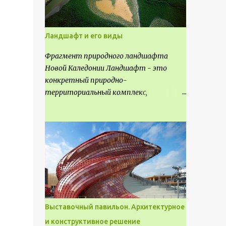
Ландшафт и его виды
Фрагмент природного ландшафта
Новой Каледонии Ландшафт - это
конкретный природно-
территориальный комплекс,
являющийся неповторимым и
имеющим свое точное расположение на
карте и географическое название.
Различают несколько видов
ландшафта, которые отличаются
друг от друга не только оформлением,
но и видом деятельность происходящей
на них. Одни используют в качестве
выращивания агрокультур. Другие для
Выставочный павильон. Архитектурное
строительства населенных пунктов и
и конструктивное решение
т.д.