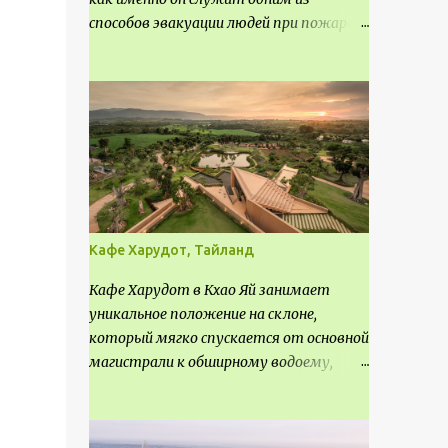
способов эвакуации людей при пожаре.
Поэтому важно соблюдать нормы
проектирования ширины коридора и
выполнять правильный расчет. Все
особенности рассмотрим в данной
статье.
Кафе Харудот, Тайланд
Кафе Харудот в Кхао Яй занимает
уникальное положение на склоне,
который мягко спускается от основной
магистрали к обширному водоему,
открывающему захватывающий
панорамный вид на окрестности Кхао
Яй. Архитектор распознал в этом