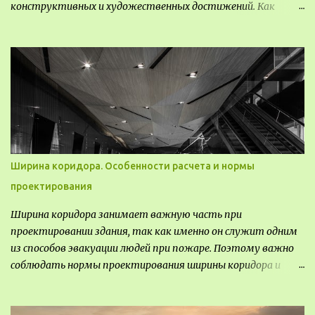
конструктивных и художественных достижений. Как
правило, это относится к международным и всемирным
выставкам. Выставочные павильоны классифицируют на:
универсальные тематические временные постоянные
передвижные стационарные Назначение выставочных
павильонов - показ экспозиции, с целью информации,
пропаганды, рекламы, внедрения новых технологий, обмен
опытом, привлечения внимания и т.д.
Ширина коридора. Особенности расчета и нормы
проектирования
Ширина коридора занимает важную часть при
проектировании здания, так как именно он служит одним
из способов эвакуации людей при пожаре. Поэтому важно
соблюдать нормы проектирования ширины коридора и
выполнять правильный расчет. Все особенности
рассмотрим в данной статье.