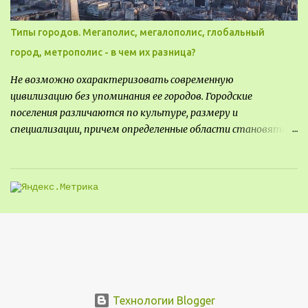
Типы городов. Мегаполис, мегалополис, глобальный
город, метрополис - в чем их разница?
Не возможно охарактеризовать современную
цивилизацию без упоминания ее городов. Городские
поселения различаются по культуре, размеру и
специализации, причем определенные области становятся
более значимыми на протяжении всего развития региона.
Исторически сложилось так, что размер или населенность
поселения был общим показателем его важности - чем
крупнее город, тем больше мощности он приносил, однако, с
большой миграцией в сельскую местность в прошлом веке,
стало сложнее определить, что делает город важным.
Существует много типов городских ландшафтов, а для
архитекторов и планировщиков жизненно важно
эффективно классифицировать типы поселений, чтобы
успешно разрабатывать проекты и планы городов.
Технологии Blogger