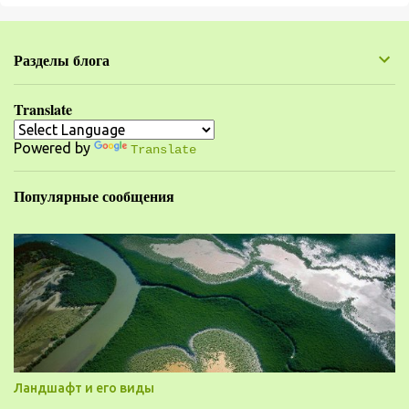
е
н
Разделы блога
т
а
Translate
р
Powered by
и
Translate
и
Популярные сообщения
Ландшафт и его виды