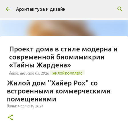
К основному контенту
Архитектура и дизайн
Проект дома в стиле модерна и
современной биомимикрии
«Тайны Жардена»
дата:
августа 03, 2026
ЖИЛОЙ КОМПЛЕКС
Жилой дом "Хайер Рох" со
В марте 2026 года в Монпелье завершилось
встроенными коммерческими
строительство знакового жилого комплекса
«Jardins Secrets» от бюро Vincent Callebaut
помещениями
Architectures. Проект, расположенный на
дата:
марта 14, 2024
0
территории бывшей пехотной школы (EAI) в
районе Cité Créative, стал примером гармоничной
интеграции современной архитектуры в
исторический контекст. Комплекс состоит из