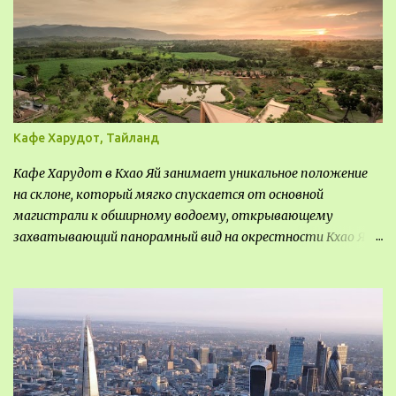
Кафе Харудот, Тайланд
Кафе Харудот в Кхао Яй занимает уникальное положение
на склоне, который мягко спускается от основной
магистрали к обширному водоему, открывающему
захватывающий панорамный вид на окрестности Кхао Яй.
Архитектор распознал в этом месте не только потенциал
для создания проекта кафе, но и возможность обустроить
общедоступную смотровую площадку, куда прохожие
могли бы свободно попасть, не заходя в само заведение.