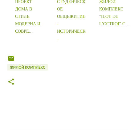
ПРОЕКТ
СТУДЕНЧЕСК
ЖИЛОЙ
ДОМА В
ОЕ
КОМПЛЕКС
СТИЛЕ
ОБЩЕЖИТИЕ
"ILOT DE
МОДЕРНА И
-
L’OCTROI" С...
СОВРЕ...
ИСТОРИЧЕСК.
..
ЖИЛОЙ КОМПЛЕКС
К
о
м
м