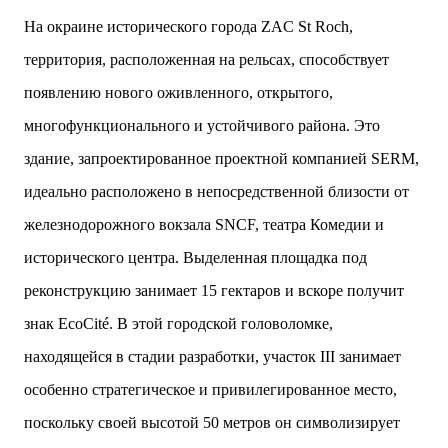
двух объектов: «Théia» (75 квартир, из которых 17
На окраине исторического города ZAC St Roch,
— социального назначения, общая площадь 5 364
территория, расположенная на рельсах, способствует
м²) и «Opale & Sens» (38 квартир, включая 11
доступных, площадь 2 845 м²). В общей сложности
появлению нового оживленного, открытого,
113 жилых единиц спроектированы с учетом
многофункционального и устойчивого района. Это
строгих норм пожарной безопасности,
принципов биоразнообразия и социальной
здание, запроектированное проектной компанией SERM,
инклюзивности. Успех проекта был подтвержден
идеально расположено в непосредственной близости от
победой в городском конкурсе 2021 года и
получением престижной награды «Серебряная
железнодорожного вокзала SNCF, театра Комедии и
пирамида глобального качества» от Федерации
исторического центра. Выделенная площадка под
застройщиков Окситании в 2024 году. Концепция
«Jardins Secrets» — это современный
реконструкцию занимает 15 гектаров и вскоре получит
средиземноморский манифест. Архитекторы
знак EcoCité. В этой городской головоломке,
стремились объединить память о военном
прошлом участка с принц...
находящейся в стадии разработки, участок III занимает
особенно стратегическое и привилегированное место,
поскольку своей высотой 50 метров он символизирует