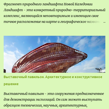
Фрагмент природного ландшафта Новой Каледонии
Ландшафт - это конкретный природно-территориальный
комплекс, являющийся неповторимым и имеющим свое
точное расположение на карте и географическое название.
Различают несколько видов ландшафта, которые
отличаются друг от друга не только оформлением, но и
видом деятельность происходящей на них. Одни
используют в качестве выращивания агрокультур. Другие
для строительства населенных пунктов и т.д.
Выставочный павильон. Архитектурное и конструктивное
решение
Выставочный павильон - это сооружения предназначенное
для демонстрации экспозиций. Он сам может выступать
образцом технических, научных, архитектурных,