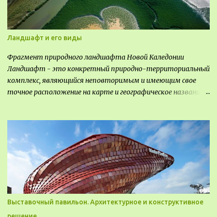
Ландшафт и его виды
Фрагмент природного ландшафта Новой Каледонии
Ландшафт - это конкретный природно-территориальный
комплекс, являющийся неповторимым и имеющим свое
точное расположение на карте и географическое название.
Различают несколько видов ландшафта, которые
отличаются друг от друга не только оформлением, но и
видом деятельность происходящей на них. Одни
используют в качестве выращивания агрокультур. Другие
для строительства населенных пунктов и т.д.
Выставочный павильон. Архитектурное и конструктивное
решение