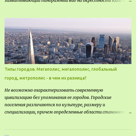
захватывающий панорамный вид на окрестности Кхао Яй.
Архитектор распознал в этом месте не только потенциал
для создания проекта кафе, но и возможность обустроить
общедоступную смотровую площадку, куда прохожие
могли бы свободно попасть, не заходя в само заведение.
Типы городов. Мегаполис, мегалополис, глобальный
город, метрополис - в чем их разница?
Не возможно охарактеризовать современную
цивилизацию без упоминания ее городов. Городские
поселения различаются по культуре, размеру и
специализации, причем определенные области становятся
более значимыми на протяжении всего развития региона.
Исторически сложилось так, что размер или населенность
поселения был общим показателем его важности - чем