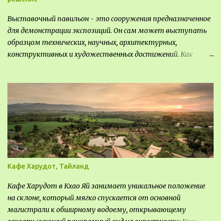
Выставочный павильон - это сооружения предназначенное
для демонстрации экспозиций. Он сам может выступать
образцом технических, научных, архитектурных,
конструктивных и художественных достижений. Как
правило, это относится к международным и всемирным
выставкам. Выставочные павильоны классифицируют на:
универсальные тематические временные постоянные
передвижные стационарные Назначение выставочных
павильонов - показ экспозиции, с целью информации,
пропаганды, рекламы, внедрения новых технологий, обмен
опытом, привлечения внимания и т.д.
Кафе Харудот, Тайланд
Кафе Харудот в Кхао Яй занимает уникальное положение
на склоне, который мягко спускается от основной
магистрали к обширному водоему, открывающему