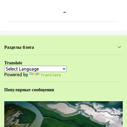
К
о
м
м
е
н
Разделы блога
т
а
Translate
р
Powered by
и
Translate
и
Популярные сообщения