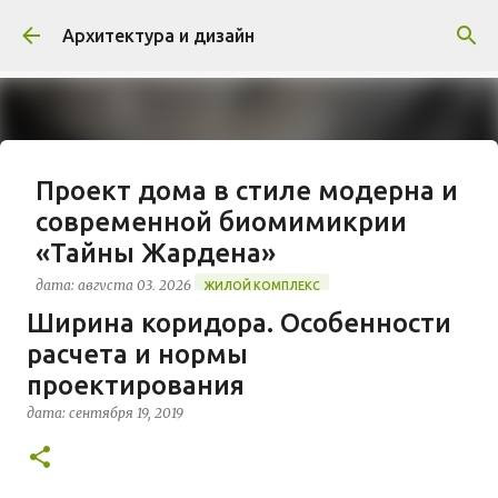
К основному контенту
Архитектура и дизайн
Проект дома в стиле модерна и
современной биомимикрии
«Тайны Жардена»
дата:
августа 03, 2026
ЖИЛОЙ КОМПЛЕКС
Ширина коридора. Особенности
В марте 2026 года в Монпелье завершилось
расчета и нормы
строительство знакового жилого комплекса
«Jardins Secrets» от бюро Vincent Callebaut
проектирования
Architectures. Проект, расположенный на
дата:
сентября 19, 2019
0
территории бывшей пехотной школы (EAI) в
районе Cité Créative, стал примером гармоничной
интеграции современной архитектуры в
исторический контекст. Комплекс состоит из