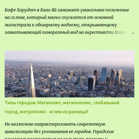
Кафе Харудот в Кхао Яй занимает уникальное положение
на склоне, который мягко спускается от основной
магистрали к обширному водоему, открывающему
захватывающий панорамный вид на окрестности Кхао Яй.
Архитектор распознал в этом месте не только потенциал
для создания проекта кафе, но и возможность обустроить
общедоступную смотровую площадку, куда прохожие
могли бы свободно попасть, не заходя в само заведение.
Типы городов. Мегаполис, мегалополис, глобальный
город, метрополис - в чем их разница?
Не возможно охарактеризовать современную
цивилизацию без упоминания ее городов. Городские