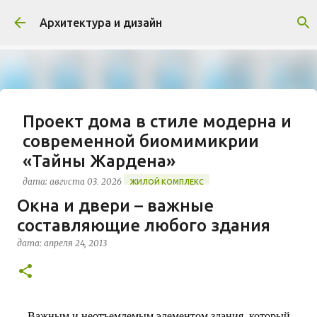
К основному контенту
Архитектура и дизайн
Проект дома в стиле модерна и
современной биомимикрии
«Тайны Жардена»
дата:
августа 03, 2026
ЖИЛОЙ КОМПЛЕКС
Окна и двери – важные
В марте 2026 года в Монпелье завершилось
составляющие любого здания
строительство знакового жилого комплекса
«Jardins Secrets» от бюро Vincent Callebaut
дата:
апреля 24, 2013
Architectures. Проект, расположенный на
0
территории бывшей пехотной школы (EAI) в
районе Cité Créative, стал примером гармоничной
интеграции современной архитектуры в
исторический контекст. Комплекс состоит из
Важным и неотъемлемым элементом здания, который