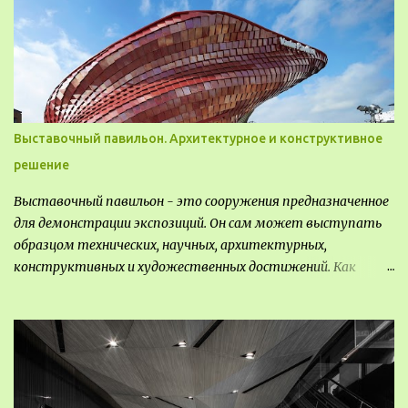
используют в качестве выращивания агрокультур. Другие
для строительства населенных пунктов и т.д.
Выставочный павильон. Архитектурное и конструктивное
решение
Выставочный павильон - это сооружения предназначенное
для демонстрации экспозиций. Он сам может выступать
образцом технических, научных, архитектурных,
конструктивных и художественных достижений. Как
правило, это относится к международным и всемирным
выставкам. Выставочные павильоны классифицируют на:
универсальные тематические временные постоянные
передвижные стационарные Назначение выставочных
павильонов - показ экспозиции, с целью информации,
пропаганды, рекламы, внедрения новых технологий, обмен