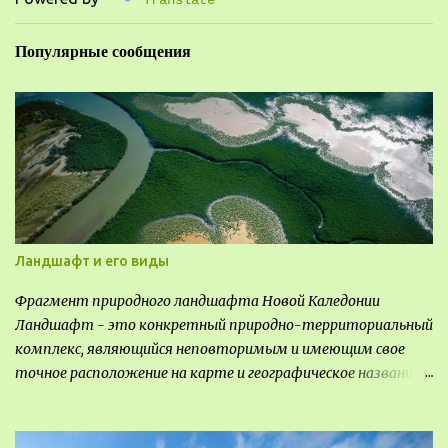
Translate
о
м
м
Популярные сообщения
е
н
т
а
р
и
й
Ландшафт и его виды
Фрагмент природного ландшафта Новой Каледонии
Ландшафт - это конкретный природно-территориальный
комплекс, являющийся неповторимым и имеющим свое
точное расположение на карте и географическое название.
Различают несколько видов ландшафта, которые
отличаются друг от друга не только оформлением, но и
видом деятельность происходящей на них. Одни