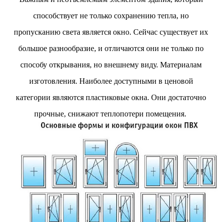
двух объектов: «Théia» (75 квартир, из которых 17
способствует не только сохранению тепла, но
— социального назначения, общая площадь 5 364
м²) и «Opale & Sens» (38 квартир, включая 11
пропусканию света является окно. Сейчас существует их
доступных, площадь 2 845 м²). В общей сложности
большое разнообразие, и отличаются они не только по
113 жилых единиц спроектированы с учетом
строгих норм пожарной безопасности,
способу открывания, но внешнему виду. Материалам
принципов биоразнообразия и социальной
изготовления. Наиболее доступными в ценовой
инклюзивности. Успех проекта был подтвержден
победой в городском конкурсе 2021 года и
категории являются пластиковые окна. Они достаточно
получением престижной награды «Серебряная
прочные, снижают теплопотери помещения.
пирамида глобального качества» от Федерации
застройщиков Окситании в 2024 году. Концепция
«Jardins Secrets» — это современный
средиземноморский манифест. Архитекторы
стремились объединить память о военном
прошлом участка с принц...