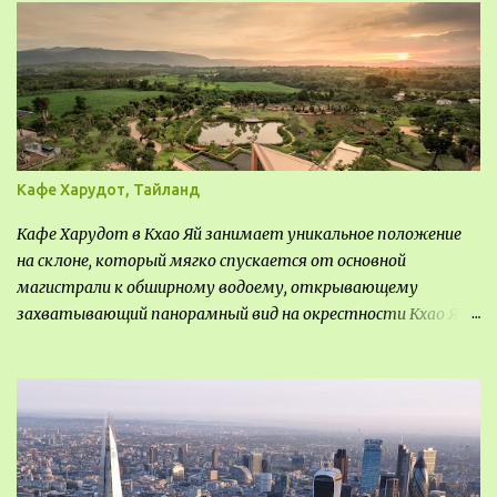
Кафе Харудот, Тайланд
Кафе Харудот в Кхао Яй занимает уникальное положение
на склоне, который мягко спускается от основной
магистрали к обширному водоему, открывающему
захватывающий панорамный вид на окрестности Кхао Яй.
Архитектор распознал в этом месте не только потенциал
для создания проекта кафе, но и возможность обустроить
общедоступную смотровую площадку, куда прохожие
могли бы свободно попасть, не заходя в само заведение.