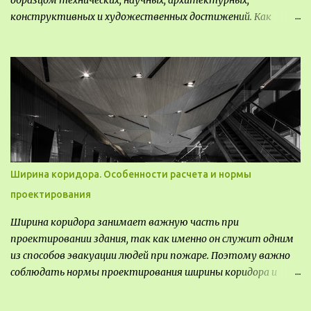
образцом технических, научных, архитектурных,
конструктивных и художественных достижений. Как
правило, это относится к международным и всемирным
выставкам. Выставочные павильоны классифицируют на:
универсальные тематические временные постоянные
передвижные стационарные Назначение выставочных
павильонов - показ экспозиции, с целью информации,
пропаганды, рекламы, внедрения новых технологий, обмен
опытом, привлечения внимания и т.д.
Ширина коридора. Особенности расчета и нормы
проектирования
Ширина коридора занимает важную часть при
проектировании здания, так как именно он служит одним
из способов эвакуации людей при пожаре. Поэтому важно
соблюдать нормы проектирования ширины коридора и
выполнять правильный расчет. Все особенности
рассмотрим в данной статье.