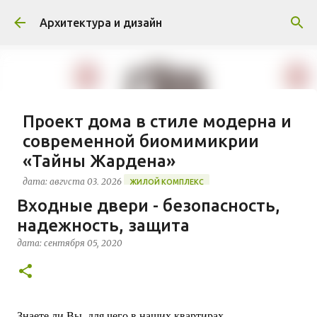
К основному контенту
Архитектура и дизайн
Проект дома в стиле модерна и
современной биомимикрии
«Тайны Жардена»
дата:
августа 03, 2026
ЖИЛОЙ КОМПЛЕКС
Входные двери - безопасность,
В марте 2026 года в Монпелье завершилось
надежность, защита
строительство знакового жилого комплекса
«Jardins Secrets» от бюро Vincent Callebaut
дата:
сентября 05, 2020
Architectures. Проект, расположенный на
0
территории бывшей пехотной школы (EAI) в
районе Cité Créative, стал примером гармоничной
интеграции современной архитектуры в
исторический контекст. Комплекс состоит из
Знаете ли Вы, для чего в наших квартирах