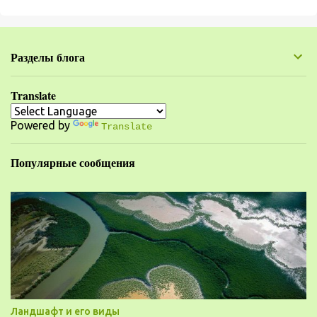
м
е
н
Разделы блога
т
а
Translate
р
Powered by
и
Translate
и
Популярные сообщения
Ландшафт и его виды