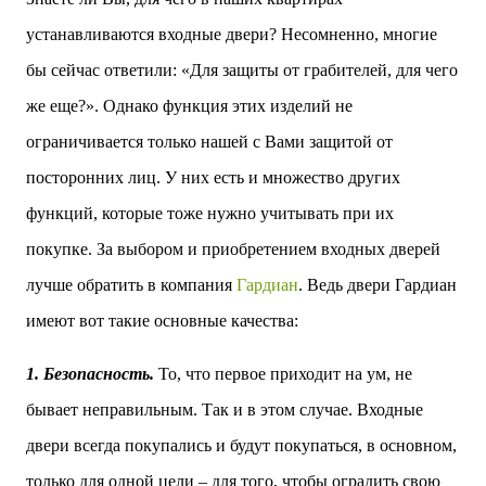
двух объектов: «Théia» (75 квартир, из которых 17
устанавливаются входные двери? Несомненно, многие
— социального назначения, общая площадь 5 364
м²) и «Opale & Sens» (38 квартир, включая 11
бы сейчас ответили: «Для защиты от грабителей, для чего
доступных, площадь 2 845 м²). В общей сложности
же еще?». Однако функция этих изделий не
113 жилых единиц спроектированы с учетом
строгих норм пожарной безопасности,
ограничивается только нашей с Вами защитой от
принципов биоразнообразия и социальной
посторонних лиц. У них есть и множество других
инклюзивности. Успех проекта был подтвержден
победой в городском конкурсе 2021 года и
функций, которые тоже нужно учитывать при их
получением престижной награды «Серебряная
покупке. За выбором и приобретением входных дверей
пирамида глобального качества» от Федерации
застройщиков Окситании в 2024 году. Концепция
лучше обратить в компания
Гардиан
. Ведь двери Гардиан
«Jardins Secrets» — это современный
имеют вот такие основные качества:
средиземноморский манифест. Архитекторы
стремились объединить память о военном
1. Безопасность.
То, что первое приходит на ум, не
прошлом участка с принц...
бывает неправильным. Так и в этом случае. Входные
двери всегда покупались и будут покупаться, в основном,
только для одной цели – для того, чтобы оградить свою