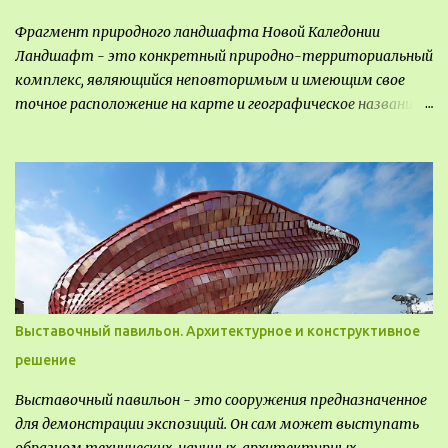
Фрагмент природного ландшафта Новой Каледонии
Ландшафт - это конкретный природно-территориальный
комплекс, являющийся неповторимым и имеющим свое
точное расположение на карте и географическое название.
Различают несколько видов ландшафта, которые
отличаются друг от друга не только оформлением, но и
видом деятельность происходящей на них. Одни
используют в качестве выращивания агрокультур. Другие
для строительства населенных пунктов и т.д.
Выставочный павильон. Архитектурное и конструктивное
решение
Выставочный павильон - это сооружения предназначенное
для демонстрации экспозиций. Он сам может выступать