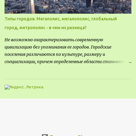
Типы городов. Мегаполис, мегалополис, глобальный
город, метрополис - в чем их разница?
Не возможно охарактеризовать современную
цивилизацию без упоминания ее городов. Городские
поселения различаются по культуре, размеру и
специализации, причем определенные области становятся
более значимыми на протяжении всего развития региона.
Исторически сложилось так, что размер или населенность
поселения был общим показателем его важности - чем
крупнее город, тем больше мощности он приносил, однако, с
большой миграцией в сельскую местность в прошлом веке,
стало сложнее определить, что делает город важным.
Существует много типов городских ландшафтов, а для
архитекторов и планировщиков жизненно важно
эффективно классифицировать типы поселений, чтобы
успешно разрабатывать проекты и планы городов.