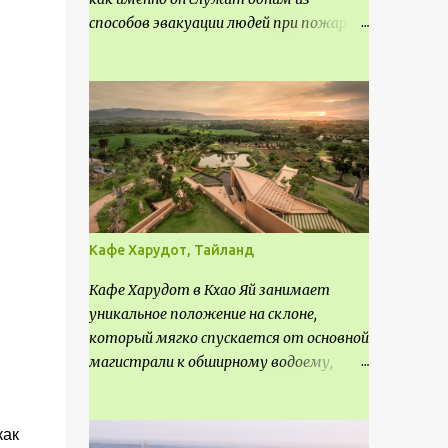
способов эвакуации людей при пожаре.
Поэтому важно соблюдать нормы
проектирования ширины коридора и
выполнять правильный расчет. Все
особенности рассмотрим в данной
статье.
Кафе Харудот, Тайланд
Кафе Харудот в Кхао Яй занимает
уникальное положение на склоне,
который мягко спускается от основной
магистрали к обширному водоему,
открывающему захватывающий
панорамный вид на окрестности Кхао
Яй. Архитектор распознал в этом
как