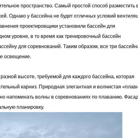
м престижной награды «Серебряная пирамида глобального
ительное пространство. Самый простой способ разместить 
ании в 2024 году. Концепция «Jardins Secrets» — это
ей. Однако у бассейна не будет отличных условий вентиля
. Архитекторы стремились объединить память о военном
авнения проектировщики установили бассейн для
дном уровне, в то время как тренировочный бассейн
ассейну для соревнований. Таким образом, все три бассейн
е освещение.
разной высоте, требуемой для каждого бассейна, которая
ательный карниз. Природная элегантная и волнистая «плав
ьно напоминать волны в соревнованиях по плаванию. Фаса
льную планировку.