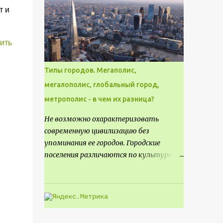
месте не только потенциал для
т и
создания проекта кафе, но и
возможность обустроить
общедоступную смотровую площадку,
ить
куда прохожие могли бы свободно
попасть, не заходя в само заведение.
Типы городов. Мегаполис,
мегалополис, глобальный город,
метрополис - в чем их разница?
Не возможно охарактеризовать
современную цивилизацию без
упоминания ее городов. Городские
поселения различаются по культуре,
размеру и специализации, причем
определенные области становятся
более значимыми на протяжении всего
развития региона. Исторически
сложилось так, что размер или