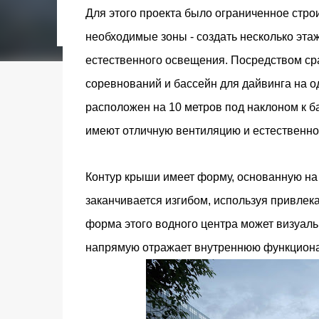
городском конкурсе 2021 года и получение
Для этого проекта было ограниченное стро
качества» от Федерации застройщиков Оксит
необходимые зоны - создать несколько этаж
современный средиземноморский манифест
прошлом участка с принц...
естественного освещения. Посредством ср
соревнований и бассейн для дайвинга на о
расположен на 10 метров под наклоном к б
имеют отличную вентиляцию и естественно
Контур крыши имеет форму, основанную на 
заканчивается изгибом, используя привлек
форма этого водного центра может визуал
напрямую отражает внутреннюю функциона