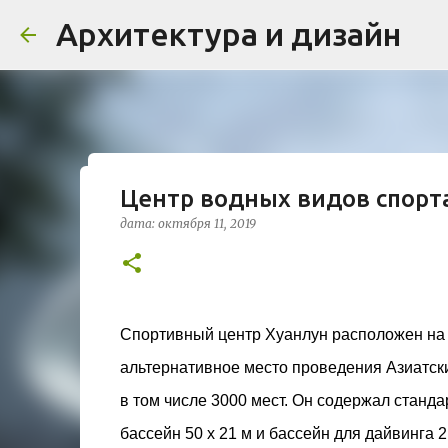
Архитектура и дизайн
Центр водных видов спорт
Проект дома в стиле моде
дата:
октября 11, 2019
Жардена»
дата:
августа 03, 2026
ЖИЛОЙ КОМПЛЕКС
В марте 2026 года в Монпелье завершилось с
бюро Vincent Callebaut Architectures. Прое
Спортивный центр Хуанлун расположен на с
районе Cité Créative, стал примером гармо
альтернативное место проведения Азиатских
контекст. Комплекс состоит из двух объекто
0
назначения, общая площадь 5 364 м²) и «Opal
в том числе 3000 мест. Он содержал станд
В общей сложности 113 жилых единиц спрое
бассейн 50 х 21 м и бассейн для дайвинга 21
принципов биоразнообразия и социальной 