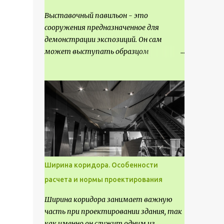
Выставочный павильон - это
сооружения предназначенное для
демонстрации экспозиций. Он сам
может выступать образцом
технических, научных, архитектурных,
конструктивных и художественных
достижений. Как правило, это
относится к международным и
всемирным выставкам. Выставочные
павильоны классифицируют на:
универсальные тематические
временные постоянные передвижные
стационарные Назначение
Ширина коридора. Особенности
выставочных павильонов - показ
расчета и нормы проектирования
экспозиции, с целью информации,
пропаганды, рекламы, внедрения новых
Ширина коридора занимает важную
технологий, обмен опытом,
часть при проектировании здания, так
привлечения внимания и т.д.
как именно он служит одним из