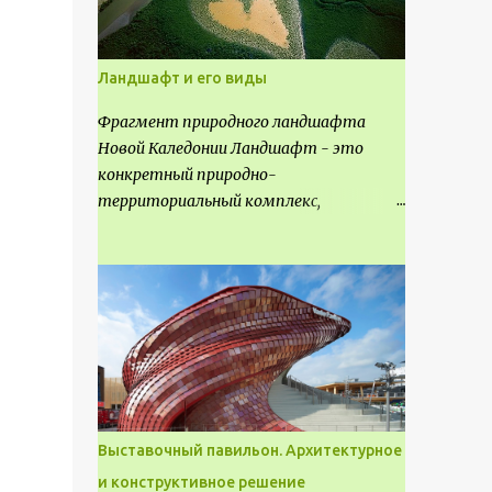
Ландшафт и его виды
Фрагмент природного ландшафта
Новой Каледонии Ландшафт - это
конкретный природно-
территориальный комплекс,
являющийся неповторимым и
имеющим свое точное расположение на
карте и географическое название.
Различают несколько видов
ландшафта, которые отличаются
друг от друга не только оформлением,
но и видом деятельность происходящей
на них. Одни используют в качестве
выращивания агрокультур. Другие для
Выставочный павильон. Архитектурное
строительства населенных пунктов и
и конструктивное решение
т.д.