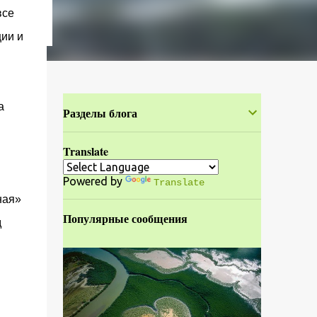
все
ции и
а
Разделы блога
Translate
Powered by
Translate
ная»
Популярные сообщения
д