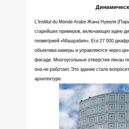
Динамическ
L'Institut du Monde Arabe Жана Нувеля (Пар
старейших примеров, включающих идею ди
геометрией «Машрабия». Его 27 000 диафра
объектива камеры и управляются через ц
фасаде. Многоугольные отверстия линзы п
она не работает. Это здание стало вопроси
архитектуре.