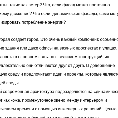
м престижной награды «Серебряная пирамида глобального
ты, такие как ветер? Что, если фасад может постоянно
ании в 2024 году. Концепция «Jardins Secrets» — это
схему движения? Что если динамические фасады, сами мог
. Архитекторы стремились объединить память о военном
изировать потребление энергии?
торая создает город. Это очень важный компонент, особенн
е здания или даже офисы на важных проспектах и ​​улицах.
ловека в основном связано с величием конструкций, их
 увлекательно они отличаются друг от друга. В довершение
щую среду и предпочитают идеи и проекты, которые являют
ей среды.
й современная архитектура подразделяется на «динамичес
ет как кожа, промежуточное звено между интерьером и
 течением времени с помощью инженерных решений. Целью
е развитию устойчивой и отзывчивой архитектуры.