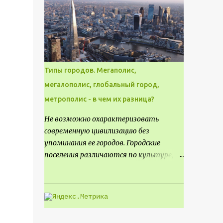
месте не только потенциал для
создания проекта кафе, но и
возможность обустроить
общедоступную смотровую площадку,
куда прохожие могли бы свободно
попасть, не заходя в само заведение.
Типы городов. Мегаполис,
мегалополис, глобальный город,
метрополис - в чем их разница?
Не возможно охарактеризовать
современную цивилизацию без
упоминания ее городов. Городские
поселения различаются по культуре,
размеру и специализации, причем
определенные области становятся
более значимыми на протяжении всего
развития региона. Исторически
сложилось так, что размер или