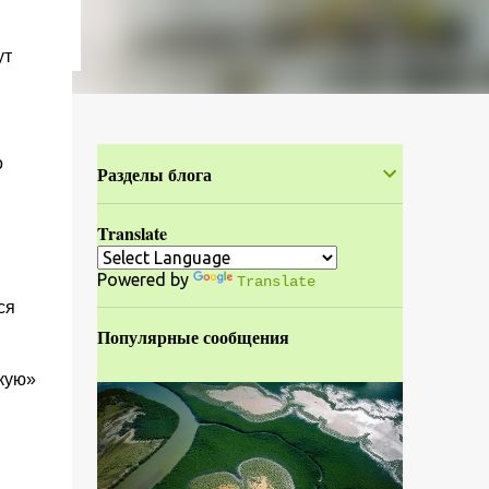
ут
о
Разделы блога
Translate
Powered by
Translate
ся
Популярные сообщения
кую»