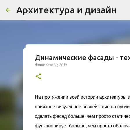
Архитектура и дизайн
Динамические фасады - тех
Проект дома в стиле моде
дата:
мая 30, 2019
Жардена»
дата:
августа 03, 2026
ЖИЛОЙ КОМПЛЕКС
В марте 2026 года в Монпелье завершилось с
бюро Vincent Callebaut Architectures. Прое
На протяжении всей истории архитектуры 
районе Cité Créative, стал примером гармо
приятное визуальное воздействие на публи
контекст. Комплекс состоит из двух объекто
0
назначения, общая площадь 5 364 м²) и «Opal
сделать фасад больше, чем просто статиче
В общей сложности 113 жилых единиц спрое
функционирует больше, чем просто оболочка
принципов биоразнообразия и социальной 