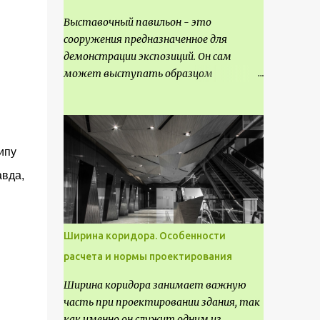
Выставочный павильон - это
сооружения предназначенное для
демонстрации экспозиций. Он сам
может выступать образцом
технических, научных, архитектурных,
конструктивных и художественных
достижений. Как правило, это
относится к международным и
ипу
всемирным выставкам. Выставочные
авда,
павильоны классифицируют на:
универсальные тематические
временные постоянные передвижные
стационарные Назначение
Ширина коридора. Особенности
выставочных павильонов - показ
расчета и нормы проектирования
экспозиции, с целью информации,
пропаганды, рекламы, внедрения новых
Ширина коридора занимает важную
технологий, обмен опытом,
часть при проектировании здания, так
привлечения внимания и т.д.
как именно он служит одним из