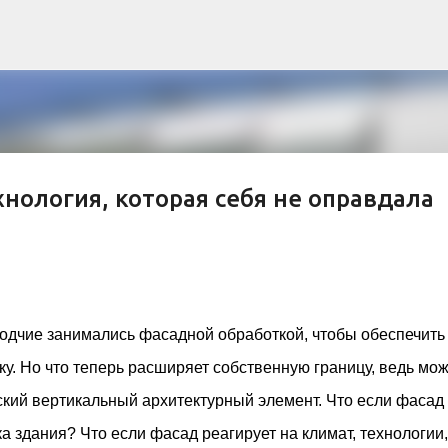
К основному контенту
нология, которая себя не оправдала
рна и современной биомимикрии «Та
троительство знакового жилого комплекса «Jardins Secrets
кт, расположенный на территории бывшей пехотной школы (E
зодчие занимались фасадной обработкой, чтобы обеспечить
ничной интеграции современной архитектуры в историческ
ку. Но что теперь расширяет собственную границу, ведь мо
в: «Théia» (75 квартир, из которых 17 — социального
e & Sens» (38 квартир, включая 11 доступных, площадь 2 845
ский вертикальный архитектурный элемент. Что если фасад
ктированы с учетом строгих норм пожарной безопасности
 здания? Что если фасад реагирует на климат, технологии,
инклюзивности. Успех проекта был подтвержден победой 