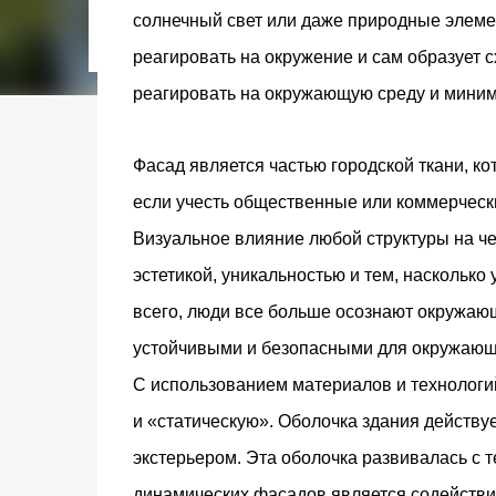
городском конкурсе 2021 года и получение
солнечный свет или даже природные элемен
качества» от Федерации застройщиков Оксит
реагировать на окружение и сам образует 
современный средиземноморский манифест
прошлом участка с принц...
реагировать на окружающую среду и миним
Фасад является частью городской ткани, ко
если учесть общественные или коммерчески
Визуальное влияние любой структуры на че
эстетикой, уникальностью и тем, насколько
всего, люди все больше осознают окружаю
устойчивыми и безопасными для окружающ
С использованием материалов и технологи
и «статическую». Оболочка здания действу
экстерьером. Эта оболочка развивалась с
динамических фасадов является содействи