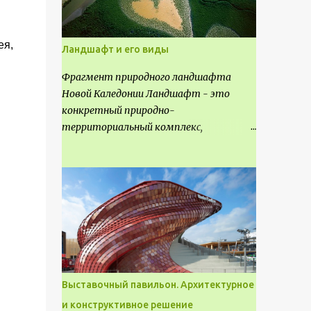
ея,
Ландшафт и его виды
Фрагмент природного ландшафта
Новой Каледонии Ландшафт - это
конкретный природно-
территориальный комплекс,
являющийся неповторимым и
имеющим свое точное расположение на
карте и географическое название.
Различают несколько видов
ландшафта, которые отличаются
друг от друга не только оформлением,
но и видом деятельность происходящей
на них. Одни используют в качестве
выращивания агрокультур. Другие для
Выставочный павильон. Архитектурное
строительства населенных пунктов и
и конструктивное решение
т.д.