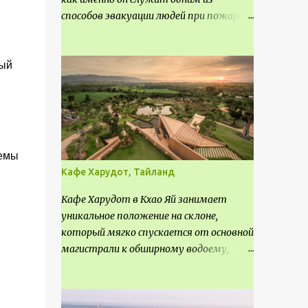
способов эвакуации людей при пожаре.
Поэтому важно соблюдать нормы
проектирования ширины коридора и
ный
выполнять правильный расчет. Все
особенности рассмотрим в данной
статье.
темы
Кафе Харудот, Тайланд
Кафе Харудот в Кхао Яй занимает
уникальное положение на склоне,
который мягко спускается от основной
магистрали к обширному водоему,
открывающему захватывающий
панорамный вид на окрестности Кхао
Яй. Архитектор распознал в этом