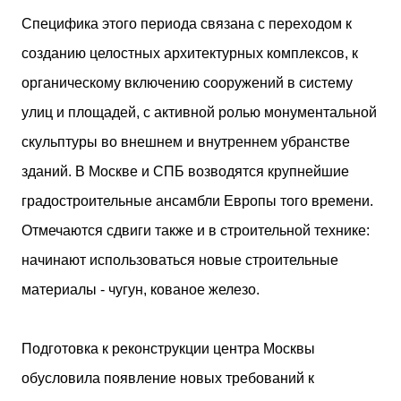
двух объектов: «Théia» (75 квартир, из которых 17
Специфика этого периода связана с переходом к
— социального назначения, общая площадь 5 364
созданию целостных архитектурных комплексов, к
м²) и «Opale & Sens» (38 квартир, включая 11
доступных, площадь 2 845 м²). В общей сложности
органическому включению сооружений в систему
113 жилых единиц спроектированы с учетом
улиц и площадей, с активной ролью монументальной
строгих норм пожарной безопасности,
принципов биоразнообразия и социальной
скульптуры во внешнем и внутреннем убранстве
инклюзивности. Успех проекта был подтвержден
зданий. В Москве и СПБ возводятся крупнейшие
победой в городском конкурсе 2021 года и
получением престижной награды «Серебряная
градостроительные ансамбли Европы того времени.
пирамида глобального качества» от Федерации
Отмечаются сдвиги также и в строительной технике:
застройщиков Окситании в 2024 году. Концепция
«Jardins Secrets» — это современный
начинают использоваться новые строительные
средиземноморский манифест. Архитекторы
материалы - чугун, кованое железо.
стремились объединить память о военном
прошлом участка с принц...
Подготовка к реконструкции центра Москвы
обусловила появление новых требований к