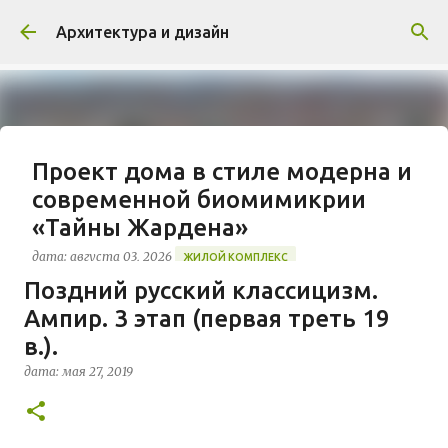
К основному контенту
Архитектура и дизайн
Проект дома в стиле модерна и
современной биомимикрии
«Тайны Жардена»
дата:
августа 03, 2026
ЖИЛОЙ КОМПЛЕКС
Поздний русский классицизм.
В марте 2026 года в Монпелье завершилось
Ампир. 3 этап (первая треть 19
строительство знакового жилого комплекса
«Jardins Secrets» от бюро Vincent Callebaut
в.).
Architectures. Проект, расположенный на
дата:
мая 27, 2019
0
территории бывшей пехотной школы (EAI) в
районе Cité Créative, стал примером гармоничной
интеграции современной архитектуры в
исторический контекст. Комплекс состоит из