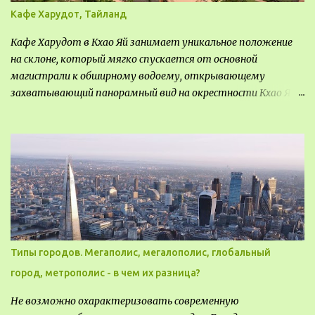
Кафе Харудот, Тайланд
Кафе Харудот в Кхао Яй занимает уникальное положение
на склоне, который мягко спускается от основной
магистрали к обширному водоему, открывающему
захватывающий панорамный вид на окрестности Кхао Яй.
Архитектор распознал в этом месте не только потенциал
для создания проекта кафе, но и возможность обустроить
общедоступную смотровую площадку, куда прохожие
могли бы свободно попасть, не заходя в само заведение.
Типы городов. Мегаполис, мегалополис, глобальный
город, метрополис - в чем их разница?
Не возможно охарактеризовать современную