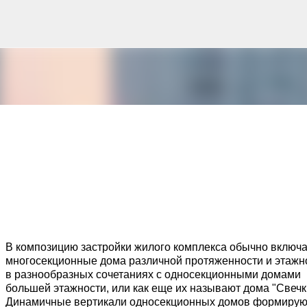
К основному контенту
рна и современной биомимикрии «Та
троительство знакового жилого комплекса «Jardins Secrets
кт, расположенный на территории бывшей пехотной школы (E
ничной интеграции современной архитектуры в историческ
В композицию застройки жило­го комплекса обычно включ
в: «Théia» (75 квартир, из которых 17 — социального
много­секционные дома различной протяжен­ности и этажн
e & Sens» (38 квартир, включая 11 доступных, площадь 2 845
в разнообразных сочетаниях с односекционными дома­ми
ктированы с учетом строгих норм пожарной безопасности
большей этажности, или как еще их называют дома "Свечк
инклюзивности. Успех проекта был подтвержден победой 
Динамичные вертикали односекционных домов формирую