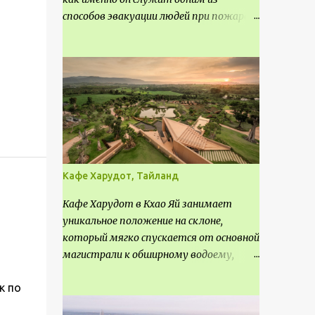
способов эвакуации людей при пожаре.
Поэтому важно соблюдать нормы
проектирования ширины коридора и
выполнять правильный расчет. Все
особенности рассмотрим в данной
статье.
Кафе Харудот, Тайланд
Кафе Харудот в Кхао Яй занимает
уникальное положение на склоне,
который мягко спускается от основной
магистрали к обширному водоему,
открывающему захватывающий
к по
панорамный вид на окрестности Кхао
Яй. Архитектор распознал в этом