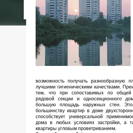
городском конкурсе 2021 года и получение
качества» от Федерации застройщиков Оксит
современный средиземноморский манифест
прошлом участка с принц...
возмож­ность получать разнообразную пл
лучшими гигиенически­ми качествами. Пр
тем, что при сопоставимых по общей
рядовой секции и односекционного до
большую площадь наружных стен. Это
большинству квартир в доме двухсторон
способствует универсальной примени­мо
дома в любых условиях застройки, а та
квартиры угловым проветри­ванием.