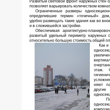
Развитый световой фронт наружных стен 
позволяет варьировать количеством комнат
Ограниченные размеры односекцион
определившие тер­мин «точечный» дом
удобно размещать такие здания как во вно
и в сложив­шейся застройке.
Обеспечивая архитектурно-планирово
развитый удель­ный периметр наружных 
относительно большую стоимость общей пло
Как и
односек
увелич
вертика
очертан
этаж. 
гигиени
усложне
няют па
други
односек
П
односе
композиц