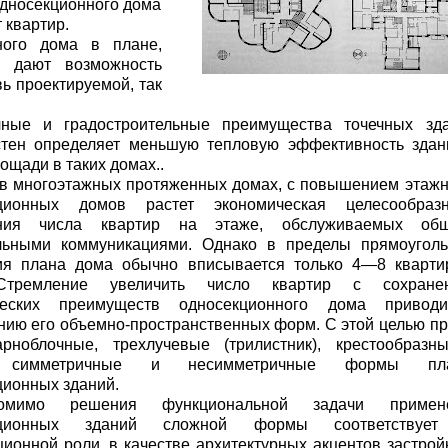
односекционного дома
 квартир.
ного дома в плане,
, дают возможность
вь проектируемой, так
чные и градостроительные преимуще­ства точечных зда
стен определя­ет меньшую тепловую эффективность здан
щади в таких домах..
 в многоэтажных протяжен­ных домах, с повышением этаж
ционных домов растет экономи­ческая целесообразн
ения числа квартир на этаже, обслужива­емых об
льными коммуни­кациями. Однако в пределы прямоуголь­
ия плана дома обычно впи­сывается только 4—8 кварти
Стремление увеличить число квартир с сохране
ческих преиму­ществ односекционного дома привод
нию его объемно-простран­ственных форм. С этой целью п
рноблочные, трехлучевые (три­листник), крестообразн
е симметричные и несимметричные формы пла
ционных зданий.
омимо решения функциональной задачи примен
кционных зда­ний сложной формы соответствуе
ионной роли, в качестве архитектурных акцентов застрой