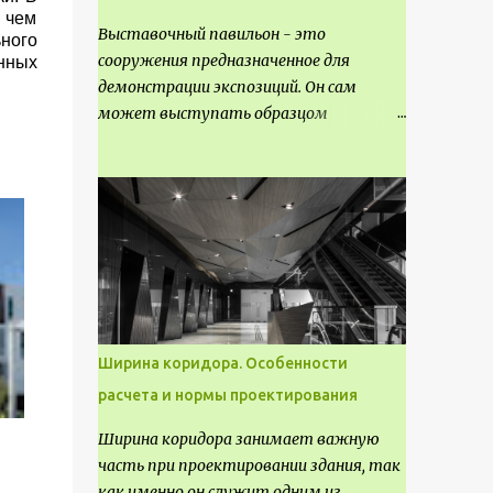
 чем
Выставочный павильон - это
ного
сооружения предназначенное для
нных
демонстрации экспозиций. Он сам
может выступать образцом
технических, научных, архитектурных,
конструктивных и художественных
достижений. Как правило, это
относится к международным и
всемирным выставкам. Выставочные
павильоны классифицируют на:
универсальные тематические
временные постоянные передвижные
стационарные Назначение
Ширина коридора. Особенности
выставочных павильонов - показ
расчета и нормы проектирования
экспозиции, с целью информации,
пропаганды, рекламы, внедрения новых
Ширина коридора занимает важную
технологий, обмен опытом,
часть при проектировании здания, так
привлечения внимания и т.д.
как именно он служит одним из