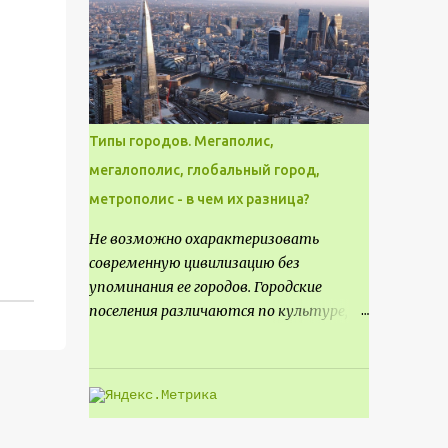
месте не только потенциал для
создания проекта кафе, но и
возможность обустроить
общедоступную смотровую площадку,
куда прохожие могли бы свободно
попасть, не заходя в само заведение.
Типы городов. Мегаполис,
мегалополис, глобальный город,
метрополис - в чем их разница?
Не возможно охарактеризовать
современную цивилизацию без
упоминания ее городов. Городские
поселения различаются по культуре,
размеру и специализации, причем
определенные области становятся
более значимыми на протяжении всего
развития региона. Исторически
сложилось так, что размер или