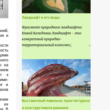
Ландшафт и его виды
Фрагмент природного ландшафта
ний,
Новой Каледонии Ландшафт - это
ия и
конкретный природно-
территориальный комплекс,
ности
ость
являющийся неповторимым и
щими
имеющим свое точное расположение на
ного
карте и географическое название.
р на
Различают несколько видов
нием
ландшафта, которые отличаются
ит к
риме­
друг от друга не только оформлением,
ые и
но и видом деятельность происходящей
нов
на них. Одни используют в качестве
выращивания агрокультур. Другие для
ение
Выставочный павильон. Архитектурное
строительства населенных пунктов и
т их
и конструктивное решение
ки. В
т.д.