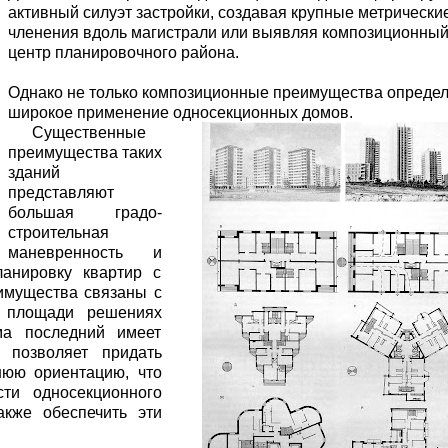
м престижной награды «Серебряная пирамида глобального
активный силуэт застройки, создавая крупные метри­чески
ании в 2024 году. Концепция «Jardins Secrets» — это
членения вдоль маги­страли или выявляя композиционны
центр планировочного района.
. Архитекторы стремились объединить память о военном
Однако не только композиционные преимущест­ва опреде
широкое применение односекционных домов.
Существенные
преимущества таких
зданий
представляют
большая градо­
строительная
маневренность и
ани­ровку квартир с
еимущества связаны с
 площади решениях
ма последний имеет
 позволяет придать
нюю ориентацию, что
сти односекционного
кже обеспе­чить эти