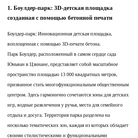
двух объектов: «Théia» (75 квартир, из которых 17
1. Боулдер-парк: 3D-детская площадка
— социального назначения, общая площадь 5 364
созданная с помощью бетонной печати
м²) и «Opale & Sens» (38 квартир, включая 11
доступных, площадь 2 845 м²). В общей сложности
113 жилых единиц спроектированы с учетом
Боулдер-парк: Инновационная детская площадка,
строгих норм пожарной безопасности,
воплощенная с помощью 3D-печати бетона.
принципов биоразнообразия и социальной
инклюзивности. Успех проекта был подтвержден
Парк Боулдер, расположенный в самом сердце сада
победой в городском конкурсе 2021 года и
Юньван в Цзинане, представляет собой масштабное
получением престижной награды «Серебряная
пирамида глобального качества» от Федерации
пространство площадью 13 000 квадратных метров,
застройщиков Окситании в 2024 году. Концепция
призванное стать многофункциональным общественным
«Jardins Secrets» — это современный
средиземноморский манифест. Архитекторы
центром. Здесь гармонично сочетаются зоны для детских
стремились объединить память о военном
игр, водные развлечения у ручья, места для семейного
прошлом участка с принц...
отдыха и досуга. Территория парка разделена на
несколько тематических зон, каждая из которых обладает
своими стилистическими и функциональными