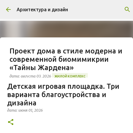
К основному контенту
Архитектура и дизайн
Проект дома в стиле модерна и
современной биомимикрии
«Тайны Жардена»
дата:
августа 03, 2026
ЖИЛОЙ КОМПЛЕКС
Детская игровая площадка. Три
В марте 2026 года в Монпелье завершилось
варианта благоустройства и
строительство знакового жилого комплекса
«Jardins Secrets» от бюро Vincent Callebaut
дизайна
Architectures. Проект, расположенный на
дата:
июня 01, 2026
0
территории бывшей пехотной школы (EAI) в
районе Cité Créative, стал примером гармоничной
интеграции современной архитектуры в
исторический контекст. Комплекс состоит из