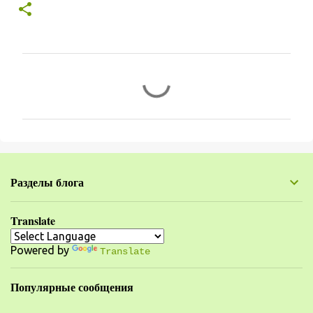
К
о
м
м
е
н
Разделы блога
т
а
Translate
р
Powered by
и
Translate
и
Популярные сообщения