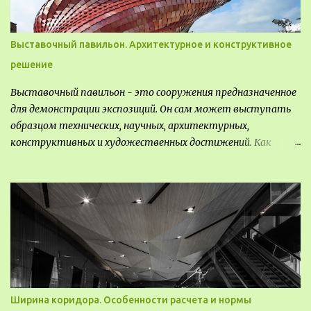
Выставочный павильон. Архитектурное и конструктивное
решение
Выставочный павильон - это сооружения предназначенное
для демонстрации экспозиций. Он сам может выступать
образцом технических, научных, архитектурных,
конструктивных и художественных достижений. Как
правило, это относится к международным и всемирным
выставкам. Выставочные павильоны классифицируют на:
универсальные тематические временные постоянные
передвижные стационарные Назначение выставочных
павильонов - показ экспозиции, с целью информации,
пропаганды, рекламы, внедрения новых технологий, обмен
опытом, привлечения внимания и т.д.
Ширина коридора. Особенности расчета и нормы