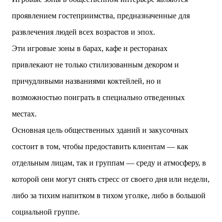
двух объектов: «Théia» (75 квартир, из которых 17
проявлением гостеприимства, предназначенные для
— социального назначения, общая площадь 5 364
м²) и «Opale & Sens» (38 квартир, включая 11
развлечения людей всех возрастов и эпох.
доступных, площадь 2 845 м²). В общей сложности
Эти игровые зоны в барах, кафе и ресторанах
113 жилых единиц спроектированы с учетом
строгих норм пожарной безопасности,
привлекают не только стилизованным декором и
принципов биоразнообразия и социальной
причудливыми названиями коктейлей, но и
инклюзивности. Успех проекта был подтвержден
победой в городском конкурсе 2021 года и
возможностью поиграть в специально отведенных
получением престижной награды «Серебряная
местах.
пирамида глобального качества» от Федерации
застройщиков Окситании в 2024 году. Концепция
Основная цель общественных зданий и закусочных
«Jardins Secrets» — это современный
состоит в том, чтобы предоставить клиентам — как
средиземноморский манифест. Архитекторы
стремились объединить память о военном
отдельным лицам, так и группам — среду и атмосферу, в
прошлом участка с принц...
которой они могут снять стресс от своего дня или недели,
либо за тихим напитком в тихом уголке, либо в большой
социальной группе.