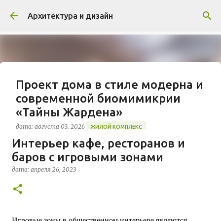
К основному контенту
Архитектура и дизайн
Проект дома в стиле модерна и
современной биомимикрии
«Тайны Жардена»
дата:
августа 03, 2026
ЖИЛОЙ КОМПЛЕКС
Интерьер кафе, ресторанов и
В марте 2026 года в Монпелье завершилось
баров с игровыми зонами
строительство знакового жилого комплекса
«Jardins Secrets» от бюро Vincent Callebaut
дата:
апреля 26, 2023
Architectures. Проект, расположенный на
0
территории бывшей пехотной школы (EAI) в
районе Cité Créative, стал примером гармоничной
интеграции современной архитектуры в
исторический контекст. Комплекс состоит из
Игровые зоны в общественном интерьере являются