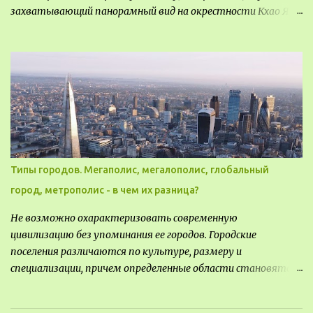
захватывающий панорамный вид на окрестности Кхао Яй.
Архитектор распознал в этом месте не только потенциал
для создания проекта кафе, но и возможность обустроить
общедоступную смотровую площадку, куда прохожие
могли бы свободно попасть, не заходя в само заведение.
Типы городов. Мегаполис, мегалополис, глобальный
город, метрополис - в чем их разница?
Не возможно охарактеризовать современную
цивилизацию без упоминания ее городов. Городские
поселения различаются по культуре, размеру и
специализации, причем определенные области становятся
более значимыми на протяжении всего развития региона.
Исторически сложилось так, что размер или населенность