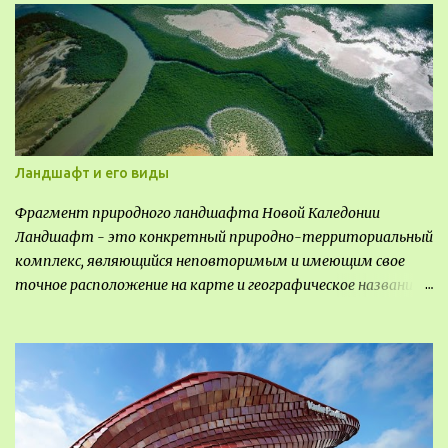
Ландшафт и его виды
Фрагмент природного ландшафта Новой Каледонии
Ландшафт - это конкретный природно-территориальный
комплекс, являющийся неповторимым и имеющим свое
точное расположение на карте и географическое название.
Различают несколько видов ландшафта, которые
отличаются друг от друга не только оформлением, но и
видом деятельность происходящей на них. Одни
используют в качестве выращивания агрокультур. Другие
для строительства населенных пунктов и т.д.