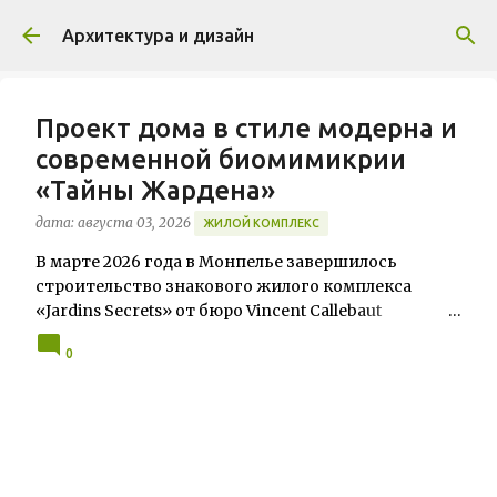
К основному контенту
Архитектура и дизайн
Проект дома в стиле модерна и
современной биомимикрии
«Тайны Жардена»
дата:
августа 03, 2026
ЖИЛОЙ КОМПЛЕКС
В марте 2026 года в Монпелье завершилось
строительство знакового жилого комплекса
«Jardins Secrets» от бюро Vincent Callebaut
Architectures. Проект, расположенный на
0
территории бывшей пехотной школы (EAI) в
районе Cité Créative, стал примером гармоничной
интеграции современной архитектуры в
исторический контекст. Комплекс состоит из
двух объектов: «Théia» (75 квартир, из которых 17
— социального назначения, общая площадь 5 364