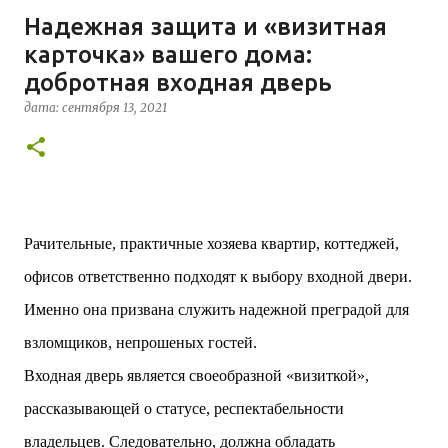
м²) и «Opale & Sens» (38 квартир, включая 11
Надежная защита и «визитная
доступных, площадь 2 845 м²). В общей сложности
карточка» вашего дома:
113 жилых единиц спроектированы с учетом
строгих норм пожарной безопасности,
добротная входная дверь
принципов биоразнообразия и социальной
дата:
сентября 13, 2021
инклюзивности. Успех проекта был подтвержден
победой в городском конкурсе 2021 года и
получением престижной награды «Серебряная
пирамида глобального качества» от Федерации
застройщиков Окситании в 2024 году. Концепция
«Jardins Secrets» — это современный
Рачительные, практичные хозяева квартир, коттеджей,
средиземноморский манифест. Архитекторы
стремились объединить память о военном
офисов ответственно подходят к выбору входной двери.
прошлом участка с принц...
Именно она призвана служить надежной преградой для
взломщиков, непрошеных гостей.
Входная дверь является своеобразной «визиткой»,
рассказывающей о статусе, респектабельности
владельцев. Следовательно, должна обладать