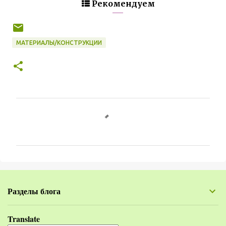
Рекомендуем
МАТЕРИАЛЫ/КОНСТРУКЦИИ
К
о
м
м
е
н
Разделы блога
т
а
Translate