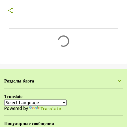
К
о
м
м
е
н
Разделы блога
т
а
Translate
р
Powered by
и
Translate
и
Популярные сообщения