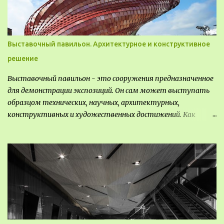
Выставочный павильон. Архитектурное и конструктивное
решение
Выставочный павильон - это сооружения предназначенное
для демонстрации экспозиций. Он сам может выступать
образцом технических, научных, архитектурных,
конструктивных и художественных достижений. Как
правило, это относится к международным и всемирным
выставкам. Выставочные павильоны классифицируют на:
универсальные тематические временные постоянные
передвижные стационарные Назначение выставочных
павильонов - показ экспозиции, с целью информации,
пропаганды, рекламы, внедрения новых технологий, обмен
опытом, привлечения внимания и т.д.