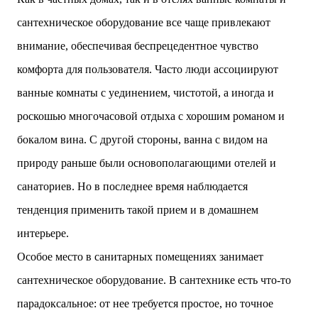
двух объектов: «Théia» (75 квартир, из которых 17
сантехническое оборудование все чаще привлекают
— социального назначения, общая площадь 5 364
м²) и «Opale & Sens» (38 квартир, включая 11
внимание, обеспечивая беспрецедентное чувство
доступных, площадь 2 845 м²). В общей сложности
комфорта для пользователя. Часто люди ассоциируют
113 жилых единиц спроектированы с учетом
строгих норм пожарной безопасности,
ванные комнаты с уединением, чистотой, а иногда и
принципов биоразнообразия и социальной
роскошью многочасовой отдыха с хорошим романом и
инклюзивности. Успех проекта был подтвержден
победой в городском конкурсе 2021 года и
бокалом вина. С другой стороны, ванна с видом на
получением престижной награды «Серебряная
природу раньше были основополагающими отелей и
пирамида глобального качества» от Федерации
застройщиков Окситании в 2024 году. Концепция
санаториев. Но в последнее время наблюдается
«Jardins Secrets» — это современный
тенденция применить такой прием и в домашнем
средиземноморский манифест. Архитекторы
стремились объединить память о военном
интерьере.
прошлом участка с принц...
Особое место в санитарных помещениях занимает
сантехническое оборудование.
В сантехнике есть что-то
парадоксальное: от нее требуется простое, но точное