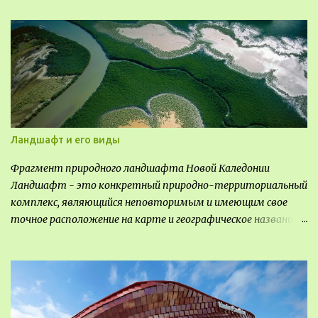
Ландшафт и его виды
Фрагмент природного ландшафта Новой Каледонии
Ландшафт - это конкретный природно-территориальный
комплекс, являющийся неповторимым и имеющим свое
точное расположение на карте и географическое название.
Различают несколько видов ландшафта, которые
отличаются друг от друга не только оформлением, но и
видом деятельность происходящей на них. Одни
используют в качестве выращивания агрокультур. Другие
для строительства населенных пунктов и т.д.