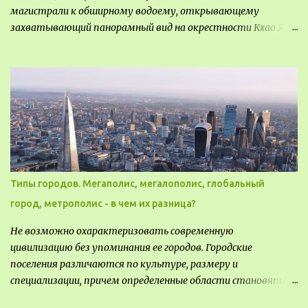
магистрали к обширному водоему, открывающему
захватывающий панорамный вид на окрестности Кхао Яй.
Архитектор распознал в этом месте не только потенциал
для создания проекта кафе, но и возможность обустроить
общедоступную смотровую площадку, куда прохожие
могли бы свободно попасть, не заходя в само заведение.
Типы городов. Мегаполис, мегалополис, глобальный
город, метрополис - в чем их разница?
Не возможно охарактеризовать современную
цивилизацию без упоминания ее городов. Городские
поселения различаются по культуре, размеру и
специализации, причем определенные области становятся
более значимыми на протяжении всего развития региона.