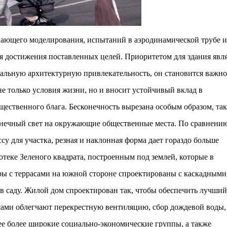
ающего моделирования, испытаний в аэродинамической трубе и
 достижения поставленных целей. Приоритетом для здания явля
икальную архитектурную привлекательность, он становится важн
не только условия жизни, но и вносит устойчивый вклад в
щественного блага. Бесконечность вырезана особым образом, так
лнечный свет на окружающие общественные места. По сравнению
у для участка, резная и наклонная форма дает гораздо больше
теке Зеленого квадрата, построенным под землей, которые в
ры с террасами на южной стороне спроектированы с каскадными
в саду. Жилой дом спроектирован так, чтобы обеспечить лучший
асами облегчают перекрестную вентиляцию, сбор дождевой воды,
е более широкие социально-экономические группы, а также