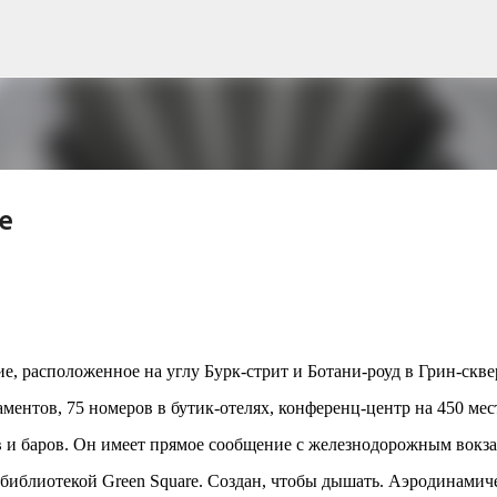
К основному контенту
е
рна и современной биомимикрии «Та
троительство знакового жилого комплекса «Jardins Secrets
кт, расположенный на территории бывшей пехотной школы (E
ие, расположенное на углу Бурк-стрит и Ботани-роуд в Грин-скве
ничной интеграции современной архитектуры в историческ
ментов, 75 номеров в бутик-отелях, конференц-центр на 450 мес
в: «Théia» (75 квартир, из которых 17 — социального
e & Sens» (38 квартир, включая 11 доступных, площадь 2 845
ов и баров. Он имеет прямое сообщение с железнодорожным вокз
ктированы с учетом строгих норм пожарной безопасности
 и библиотекой Green Square. Создан, чтобы дышать. Аэродинамич
инклюзивности. Успех проекта был подтвержден победой 