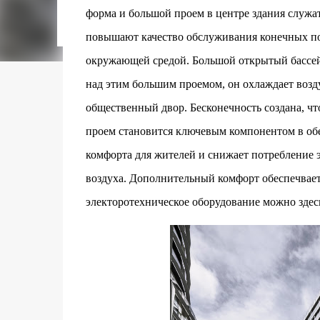
городском конкурсе 2021 года и получение
форма и большой проем в центре здания служат
качества» от Федерации застройщиков Оксит
повышают качество обслуживания конечных пол
современный средиземноморский манифест
прошлом участка с принц...
окружающей средой. Большой открытый бассейн 
над этим большим проемом, он охлаждает возду
общественный двор. Бесконечность создана, ч
проем становится ключевым компонентом в обе
комфорта для жителей и снижает потребление 
воздуха. Дополнительный комфорт обеспечвает
электоротехническое оборудование можно зде