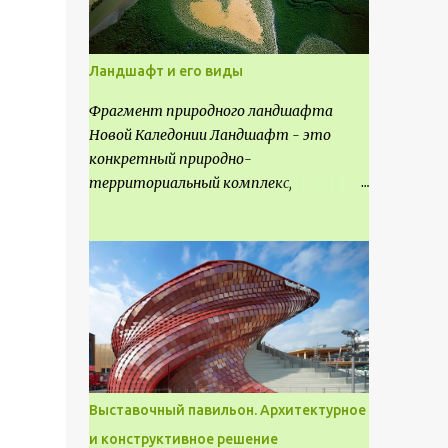
Ландшафт и его виды
Фрагмент природного ландшафта
Новой Каледонии Ландшафт - это
конкретный природно-
территориальный комплекс,
являющийся неповторимым и
имеющим свое точное расположение на
карте и географическое название.
Различают несколько видов
ландшафта, которые отличаются
друг от друга не только оформлением,
но и видом деятельность происходящей
на них. Одни используют в качестве
выращивания агрокультур. Другие для
Выставочный павильон. Архитектурное
строительства населенных пунктов и
и конструктивное решение
т.д.