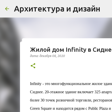
Архитектура и дизайн
Жилой дом Infinity в Сидне
Проект дома в стиле моде
дата:
декабря 08, 2020
Жардена»
дата:
августа 03, 2026
ЖИЛОЙ КОМПЛЕКС
В марте 2026 года в Монпелье завершилось с
бюро Vincent Callebaut Architectures. Прое
Infinity - это многофункциональное жилое здан
районе Cité Créative, стал примером гармо
Сиднее. 20-этажное здание включает 325 апарта
контекст. Комплекс состоит из двух объекто
0
назначения, общая площадь 5 364 м²) и «Opal
более 30 точек розничной торговли, ресторан
В общей сложности 113 жилых единиц спрое
Green Square и находится рядом с Public Plaza
принципов биоразнообразия и социальной 