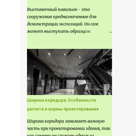
Выставочный павильон - это
сооружения предназначенное для
демонстрации экспозиций. Он сам
может выступать образцом
технических, научных, архитектурных,
конструктивных и художественных
достижений. Как правило, это
относится к международным и
всемирным выставкам. Выставочные
павильоны классифицируют на:
универсальные тематические
временные постоянные передвижные
стационарные Назначение
Ширина коридора. Особенности
выставочных павильонов - показ
расчета и нормы проектирования
экспозиции, с целью информации,
пропаганды, рекламы, внедрения новых
Ширина коридора занимает важную
технологий, обмен опытом,
часть при проектировании здания, так
привлечения внимания и т.д.
как именно он служит одним из