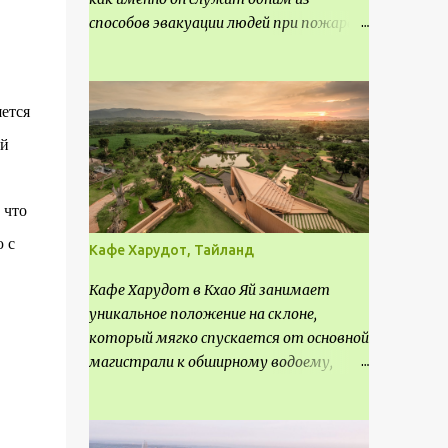
способов эвакуации людей при пожаре.
Поэтому важно соблюдать нормы
проектирования ширины коридора и
выполнять правильный расчет. Все
ется
особенности рассмотрим в данной
статье.
ой
 что
 с
Кафе Харудот, Тайланд
Кафе Харудот в Кхао Яй занимает
уникальное положение на склоне,
который мягко спускается от основной
магистрали к обширному водоему,
открывающему захватывающий
панорамный вид на окрестности Кхао
Яй. Архитектор распознал в этом