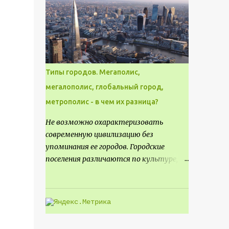
месте не только потенциал для
создания проекта кафе, но и
возможность обустроить
общедоступную смотровую площадку,
куда прохожие могли бы свободно
попасть, не заходя в само заведение.
Типы городов. Мегаполис,
мегалополис, глобальный город,
метрополис - в чем их разница?
Не возможно охарактеризовать
современную цивилизацию без
упоминания ее городов. Городские
поселения различаются по культуре,
размеру и специализации, причем
определенные области становятся
более значимыми на протяжении всего
развития региона. Исторически
сложилось так, что размер или