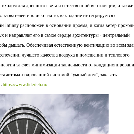
м престижной награды «Серебряная пирамида глобального
 входом для дневного света и естественной вентиляции, а также
ании в 2024 году. Концепция «Jardins Secrets» — это
ьзователей и влияют на то, как здание интегрируется с
. Архитекторы стремились объединить память о военном
Infinity расположен в основании проема, и когда ветер проход
х и направляет его в самое сердце архитектуры - центральный
тобы дышать. Обеспечивая естественную вентиляцию во всем зда
спечении лучшего качества воздуха в помещении и теплового
энергии за счет минимизации зависимости от кондиционировани
ся автоматизированной системой "умный дом", заказать
сь
https://www.liderteh.ru/