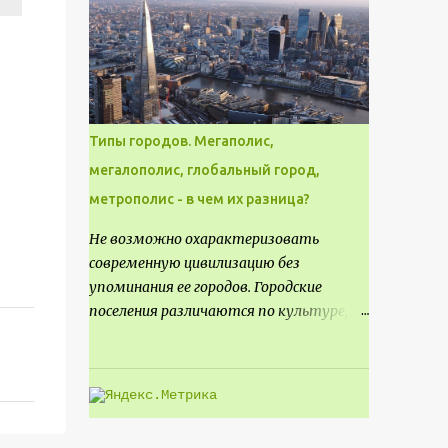
месте не только потенциал для
создания проекта кафе, но и
возможность обустроить
общедоступную смотровую площадку,
куда прохожие могли бы свободно
попасть, не заходя в само заведение.
Типы городов. Мегаполис,
мегалополис, глобальный город,
метрополис - в чем их разница?
Не возможно охарактеризовать
современную цивилизацию без
упоминания ее городов. Городские
поселения различаются по культуре,
размеру и специализации, причем
определенные области становятся
более значимыми на протяжении всего
развития региона. Исторически
сложилось так, что размер или