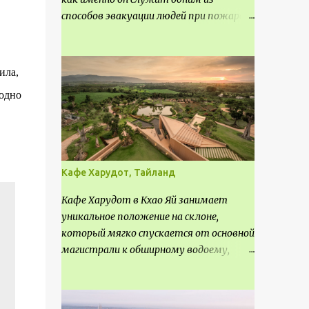
способов эвакуации людей при пожаре.
Поэтому важно соблюдать нормы
проектирования ширины коридора и
выполнять правильный расчет. Все
ила,
особенности рассмотрим в данной
 одно
статье.
Кафе Харудот, Тайланд
Кафе Харудот в Кхао Яй занимает
уникальное положение на склоне,
который мягко спускается от основной
магистрали к обширному водоему,
открывающему захватывающий
панорамный вид на окрестности Кхао
Яй. Архитектор распознал в этом