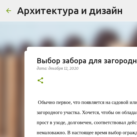
Архитектура и дизайн
Выбор забора для загородн
Проект дома в стиле моде
дата:
декабря 12, 2020
Жардена»
дата:
августа 03, 2026
ЖИЛОЙ КОМПЛЕКС
В марте 2026 года в Монпелье завершилось с
бюро Vincent Callebaut Architectures. Прое
Обычно первое, что появляется на садовой или 
районе Cité Créative, стал примером гармо
загородного участка. Хочется, чтобы он облад
контекст. Комплекс состоит из двух объекто
0
назначения, общая площадь 5 364 м²) и «Opal
прост в уходе, долговечен, соответствовал де
В общей сложности 113 жилых единиц спрое
немаловажно. В настоящее время выбор огражд
принципов биоразнообразия и социальной 