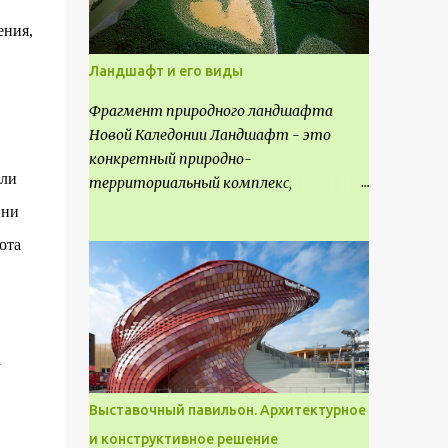
ения,
Ландшафт и его виды
Фрагмент природного ландшафта
Новой Каледонии Ландшафт - это
конкретный природно-
сли
территориальный комплекс,
являющийся неповторимым и
 ни
имеющим свое точное расположение на
ота
карте и географическое название.
Различают несколько видов
ландшафта, которые отличаются
друг от друга не только оформлением,
но и видом деятельность происходящей
а
на них. Одни используют в качестве
выращивания агрокультур. Другие для
Выставочный павильон. Архитектурное
строительства населенных пунктов и
и конструктивное решение
т.д.