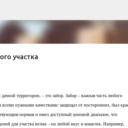
К основному контенту
ого участка
рна и современной биомимикрии «Та
троительство знакового жилого комплекса «Jardins Secrets
кт, расположенный на территории бывшей пехотной школы (E
дачной территории, – это забор. Забор – важная часть любого
ничной интеграции современной архитектуры в историческ
ал всеми нужными качествами: защищал от посторонних, был кра
в: «Théia» (75 квартир, из которых 17 — социального
e & Sens» (38 квартир, включая 11 доступных, площадь 2 845
йствующим нормам и имел доступный ценовой диапазон, что
ктированы с учетом строгих норм пожарной безопасности
ений для участка велик – на любой вкус и кошелек. Например,
инклюзивности. Успех проекта был подтвержден победой 