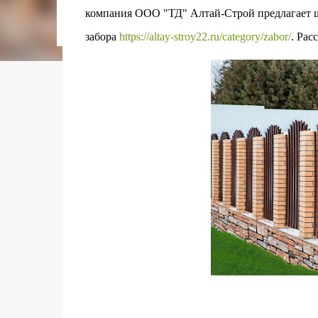
городском конкурсе 2021 года и получение
компания ООО "ТД" Алтай-Строй предлагает ш
качества» от Федерации застройщиков Оксит
забора
https://altay-stroy22.ru/category/zabor/
. Рас
современный средиземноморский манифест
прошлом участка с принц...