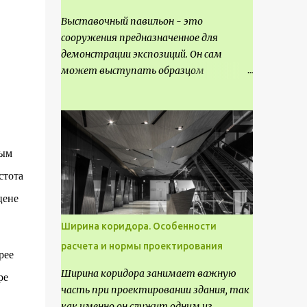
Выставочный павильон - это
сооружения предназначенное для
демонстрации экспозиций. Он сам
может выступать образцом
технических, научных, архитектурных,
конструктивных и художественных
достижений. Как правило, это
относится к международным и
всемирным выставкам. Выставочные
ным
павильоны классифицируют на:
стота
универсальные тематические
цене
временные постоянные передвижные
стационарные Назначение
Ширина коридора. Особенности
выставочных павильонов - показ
расчета и нормы проектирования
экспозиции, с целью информации,
рее
пропаганды, рекламы, внедрения новых
Ширина коридора занимает важную
ре
технологий, обмен опытом,
часть при проектировании здания, так
привлечения внимания и т.д.
как именно он служит одним из