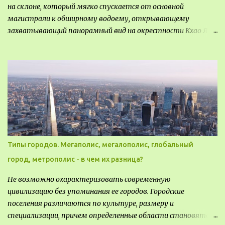
на склоне, который мягко спускается от основной
магистрали к обширному водоему, открывающему
захватывающий панорамный вид на окрестности Кхао Яй.
Архитектор распознал в этом месте не только потенциал
для создания проекта кафе, но и возможность обустроить
общедоступную смотровую площадку, куда прохожие
могли бы свободно попасть, не заходя в само заведение.
Типы городов. Мегаполис, мегалополис, глобальный
город, метрополис - в чем их разница?
Не возможно охарактеризовать современную
цивилизацию без упоминания ее городов. Городские
поселения различаются по культуре, размеру и
специализации, причем определенные области становятся