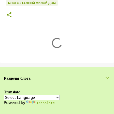
МНОГОЭТАЖНЫЙ ЖИЛОЙ ДОМ
К
о
м
м
е
н
Разделы блога
т
а
Translate
р
Powered by
и
Translate
и