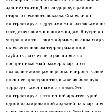
двух объектов: «Théia» (75 квартир, из которых 17
здание стоит в Дюссельдорфе, в районе
— социального назначения, общая площадь 5 364
старого грузового вокзала. Снаружи он
м²) и «Opale & Sens» (38 квартир, включая 11
доступных, площадь 2 845 м²). В общей сложности
контрастирует с другими многоэтажками по
113 жилых единиц спроектированы с учетом
соседству своим внешним видом. Внутри он
строгих норм пожарной безопасности,
принципов биоразнообразия и социальной
устроен иначе. Таким образом, все квартиры
инклюзивности. Успех проекта был подтвержден
окружены поясом террас различной
победой в городском конкурсе 2021 года и
получением престижной награды «Серебряная
глубины, за счёт чего расширяется
пирамида глобального качества» от Федерации
воспринимаемый размер квартир и
застройщиков Окситании в 2024 году. Концепция
«Jardins Secrets» — это современный
позволяет жильцам персонализировать свое
средиземноморский манифест. Архитекторы
внешнее пространство, включая большую
стремились объединить память о военном
террасу с каменными стенами. Это
прошлом участка с принц...
контрастирует с типичной архитектурой
одной изолированной лоджией на квартиру
в окружающих многоэтажках. Эти балконы