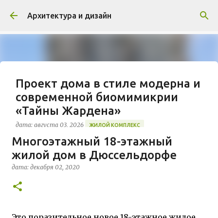
К основному контенту
Архитектура и дизайн
Проект дома в стиле модерна и
современной биомимикрии
«Тайны Жардена»
дата:
августа 03, 2026
ЖИЛОЙ КОМПЛЕКС
Многоэтажный 18-этажный
В марте 2026 года в Монпелье завершилось
жилой дом в Дюссельдорфе
строительство знакового жилого комплекса
«Jardins Secrets» от бюро Vincent Callebaut
дата:
декабря 02, 2020
Architectures. Проект, расположенный на
0
территории бывшей пехотной школы (EAI) в
районе Cité Créative, стал примером гармоничной
интеграции современной архитектуры в
Это поразительное новое 18-этажное жилое
исторический контекст. Комплекс состоит из