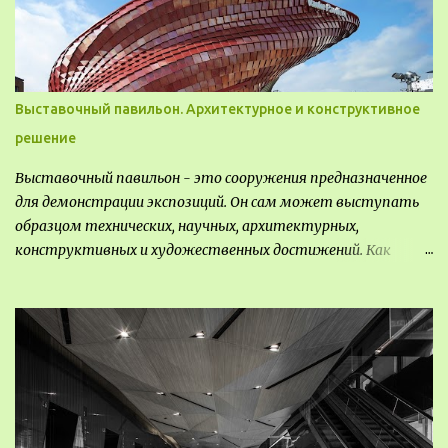
для строительства населенных пунктов и т.д.
Выставочный павильон. Архитектурное и конструктивное
решение
Выставочный павильон - это сооружения предназначенное
для демонстрации экспозиций. Он сам может выступать
образцом технических, научных, архитектурных,
конструктивных и художественных достижений. Как
правило, это относится к международным и всемирным
выставкам. Выставочные павильоны классифицируют на:
универсальные тематические временные постоянные
передвижные стационарные Назначение выставочных
павильонов - показ экспозиции, с целью информации,
пропаганды, рекламы, внедрения новых технологий, обмен
опытом, привлечения внимания и т.д.