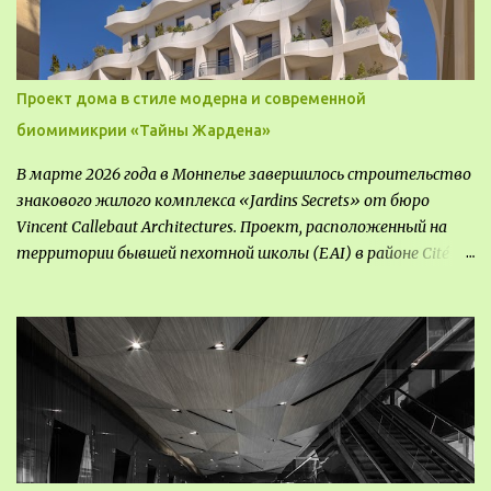
пропаганды, рекламы, внедрения новых технологий, обмен
опытом, привлечения внимания и т.д.
Проект дома в стиле модерна и современной
биомимикрии «Тайны Жардена»
В марте 2026 года в Монпелье завершилось строительство
знакового жилого комплекса «Jardins Secrets» от бюро
Vincent Callebaut Architectures. Проект, расположенный на
территории бывшей пехотной школы (EAI) в районе Cité
Créative, стал примером гармоничной интеграции
современной архитектуры в исторический контекст.
Комплекс состоит из двух объектов: «Théia» (75 квартир,
из которых 17 — социального назначения, общая площадь 5
364 м²) и «Opale & Sens» (38 квартир, включая 11
доступных, площадь 2 845 м²). В общей сложности 113
жилых единиц спроектированы с учетом строгих норм
пожарной безопасности, принципов биоразнообразия и
социальной инклюзивности. Успех проекта был