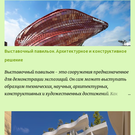
видом деятельность происходящей на них. Одни
используют в качестве выращивания агрокультур. Другие
для строительства населенных пунктов и т.д.
Выставочный павильон. Архитектурное и конструктивное
решение
Выставочный павильон - это сооружения предназначенное
для демонстрации экспозиций. Он сам может выступать
образцом технических, научных, архитектурных,
конструктивных и художественных достижений. Как
правило, это относится к международным и всемирным
выставкам. Выставочные павильоны классифицируют на:
универсальные тематические временные постоянные
передвижные стационарные Назначение выставочных
павильонов - показ экспозиции, с целью информации,