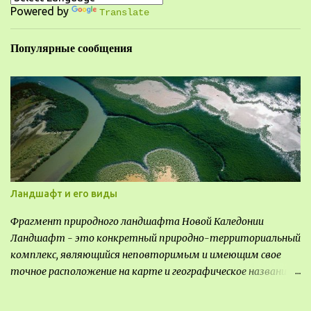
Powered by
и
Translate
и
Популярные сообщения
Ландшафт и его виды
Фрагмент природного ландшафта Новой Каледонии
Ландшафт - это конкретный природно-территориальный
комплекс, являющийся неповторимым и имеющим свое
точное расположение на карте и географическое название.
Различают несколько видов ландшафта, которые
отличаются друг от друга не только оформлением, но и