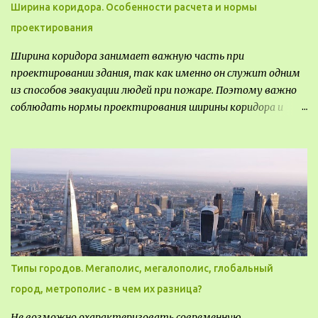
Ширина коридора. Особенности расчета и нормы
подтвержден победой в городском конкурсе 2021 года и
проектирования
получением престижной награды «Серебряная пирамида
глобального качества» от Федерации застройщиков
Ширина коридора занимает важную часть при
Окситании в 2024 году. Концепция «Jardins Secrets» — это
проектировании здания, так как именно он служит одним
современный средиземноморский манифест. Архитекторы
из способов эвакуации людей при пожаре. Поэтому важно
стремились объединить память о военном прошлом
соблюдать нормы проектирования ширины коридора и
участка с принц...
выполнять правильный расчет. Все особенности
рассмотрим в данной статье.
Типы городов. Мегаполис, мегалополис, глобальный
город, метрополис - в чем их разница?
Не возможно охарактеризовать современную