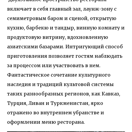
двух объектов: «Théia» (75 квартир, из которых 17
включает в себя главный зал, лаунж-зону с
— социального назначения, общая площадь 5 364
семиметровым баром и сценой, открытую
м²) и «Opale & Sens» (38 квартир, включая 11
доступных, площадь 2 845 м²). В общей сложности
кухню, барбекю и тандыр, винную комнату и
113 жилых единиц спроектированы с учетом
продуктовую витрину, вдохновленную
строгих норм пожарной безопасности,
принципов биоразнообразия и социальной
азиатскими базарами. Интригующий способ
инклюзивности. Успех проекта был подтвержден
приготовления позволяет гостям наблюдать
победой в городском конкурсе 2021 года и
получением престижной награды «Серебряная
за процессом или участвовать в нем.
пирамида глобального качества» от Федерации
Фантастическое сочетание культурного
застройщиков Окситании в 2024 году. Концепция
«Jardins Secrets» — это современный
наследия и традиций культовой системы
средиземноморский манифест. Архитекторы
таких разнообразных регионов, как Кавказ,
стремились объединить память о военном
Турция, Ливан и Туркменистан, ярко
прошлом участка с принц...
отражено во внутреннем убранстве и
оформлении меню ресторана.