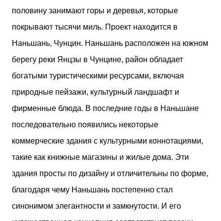
созданию «тотального дизайна»
половину занимают горы и деревья, которые
(Gesamtkunstwerk), поэтому его талант проявился
не только в проектировании зданий, но и в
покрывают тысячи миль. Проект находится в
создании предметов интерьера: от
Наньшань, Чунцин. Наньшань расположен на южном
осветительных приборов до авторской
стеклянной посуды и мебели. Путь мастера
берегу реки Янцзы в Чунцине, район обладает
начался в Ювяскюля, где он провел детство после
богатыми туристическими ресурсами, включая
рождения в Алайярви. Получив диплом
Хельсинкского технического университета в 1923
природные пейзажи, культурный ландшафт и
году, Аалто открыл собственное бюро. Если в
фирменные блюда. В последние годы в Наньшане
ранних проектах прослеживались черты
нордического классицизма, то после свадебного
последовательно появились некоторые
путешествия по Южной Европе вместе с супругой
коммерческие здания с культурными коннотациями,
и соратницей Айно Марсио, его взгляды
претерпели изменения под влиянием
такие как книжные магазины и жилые дома. Эти
европейского модернизма. К 1930-м годам в
здания просты по дизайну и отличительны по форме,
работах Аа...
благодаря чему Наньшань постепенно стал
синонимом элегантности и замкнутости. И его