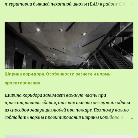
территории бывшей пехотной школы (EAI) в районе Cité
Créative, стал примером гармоничной интеграции
современной архитектуры в исторический контекст.
Комплекс состоит из двух объектов: «Théia» (75 квартир,
из которых 17 — социального назначения, общая площадь 5
364 м²) и «Opale & Sens» (38 квартир, включая 11
доступных, площадь 2 845 м²). В общей сложности 113
жилых единиц спроектированы с учетом строгих норм
пожарной безопасности, принципов биоразнообразия и
социальной инклюзивности. Успех проекта был
Ширина коридора. Особенности расчета и нормы
подтвержден победой в городском конкурсе 2021 года и
проектирования
получением престижной награды «Серебряная пирамида
глобального качества» от Федерации застройщиков
Ширина коридора занимает важную часть при
Окситании в 2024 году. Концепция «Jardins Secrets» — это
проектировании здания, так как именно он служит одним
современный средиземноморский манифест. Архитекторы
из способов эвакуации людей при пожаре. Поэтому важно
стремились объединить память о военном прошлом
соблюдать нормы проектирования ширины коридора и
участка с принц...
выполнять правильный расчет. Все особенности
рассмотрим в данной статье.