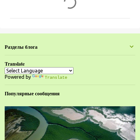
о
м
м
е
н
Разделы блога
т
а
Translate
р
Powered by
и
Translate
и
Популярные сообщения