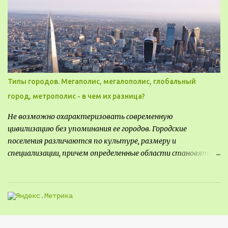
Типы городов. Мегаполис, мегалополис, глобальный
город, метрополис - в чем их разница?
Не возможно охарактеризовать современную
цивилизацию без упоминания ее городов. Городские
поселения различаются по культуре, размеру и
специализации, причем определенные области становятся
более значимыми на протяжении всего развития региона.
Исторически сложилось так, что размер или населенность
поселения был общим показателем его важности - чем
крупнее город, тем больше мощности он приносил, однако, с
большой миграцией в сельскую местность в прошлом веке,
стало сложнее определить, что делает город важным.