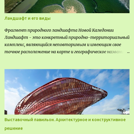
Ландшафт и его виды
Фрагмент природного ландшафта Новой Каледонии
Ландшафт - это конкретный природно-территориальный
комплекс, являющийся неповторимым и имеющим свое
точное расположение на карте и географическое название.
Различают несколько видов ландшафта, которые
отличаются друг от друга не только оформлением, но и
видом деятельность происходящей на них. Одни
используют в качестве выращивания агрокультур. Другие
для строительства населенных пунктов и т.д.
Выставочный павильон. Архитектурное и конструктивное
решение