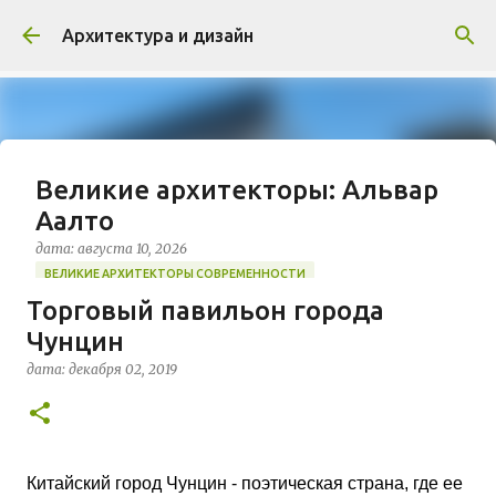
К основному контенту
Архитектура и дизайн
Великие архитекторы: Альвар
Аалто
дата:
августа 10, 2026
ВЕЛИКИЕ АРХИТЕКТОРЫ СОВРЕМЕННОСТИ
Торговый павильон города
https://www.archdaily.com/326424/happy-115th-
Чунцин
birthday-alvar-aalto Алвар Аалто (1898–1976) по
праву считается знаковой фигурой модернизма
дата:
декабря 02, 2019
XX столетия и самым влиятельным архитектором
0
Финляндии. Его творческий метод отличался
глубоким гуманизмом, что позволило ему
сформировать уникальный «северный»
архитектурный стиль. Аалто стремился к
Китайский город Чунцин - поэтическая страна, где ее