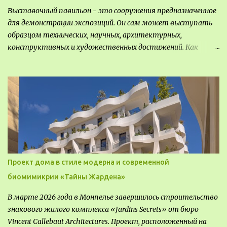
Выставочный павильон - это сооружения предназначенное
для демонстрации экспозиций. Он сам может выступать
образцом технических, научных, архитектурных,
конструктивных и художественных достижений. Как
правило, это относится к международным и всемирным
выставкам. Выставочные павильоны классифицируют на:
универсальные тематические временные постоянные
передвижные стационарные Назначение выставочных
павильонов - показ экспозиции, с целью информации,
пропаганды, рекламы, внедрения новых технологий, обмен
опытом, привлечения внимания и т.д.
Проект дома в стиле модерна и современной
биомимикрии «Тайны Жардена»
В марте 2026 года в Монпелье завершилось строительство
знакового жилого комплекса «Jardins Secrets» от бюро
Vincent Callebaut Architectures. Проект, расположенный на