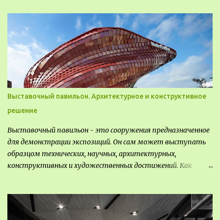
отличаются друг от друга не только оформлением, но и
видом деятельность происходящей на них. Одни
используют в качестве выращивания агрокультур. Другие
для строительства населенных пунктов и т.д.
Выставочный павильон. Архитектурное и конструктивное
решение
Выставочный павильон - это сооружения предназначенное
для демонстрации экспозиций. Он сам может выступать
образцом технических, научных, архитектурных,
конструктивных и художественных достижений. Как
правило, это относится к международным и всемирным
выставкам. Выставочные павильоны классифицируют на:
универсальные тематические временные постоянные
передвижные стационарные Назначение выставочных