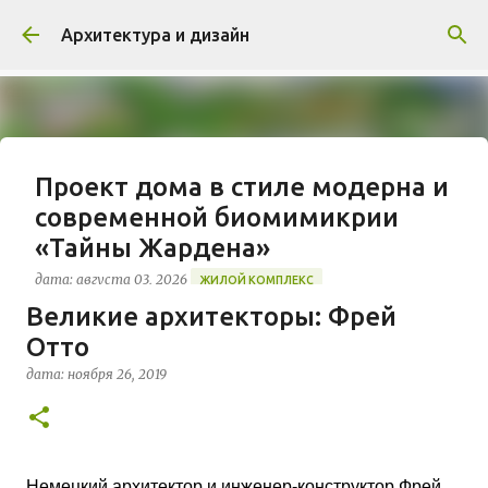
К основному контенту
Архитектура и дизайн
Проект дома в стиле модерна и
современной биомимикрии
«Тайны Жардена»
дата:
августа 03, 2026
ЖИЛОЙ КОМПЛЕКС
Великие архитекторы: Фрей
В марте 2026 года в Монпелье завершилось
Отто
строительство знакового жилого комплекса
«Jardins Secrets» от бюро Vincent Callebaut
дата:
ноября 26, 2019
Architectures. Проект, расположенный на
0
территории бывшей пехотной школы (EAI) в
районе Cité Créative, стал примером гармоничной
интеграции современной архитектуры в
исторический контекст. Комплекс состоит из
Немецкий архитектор и инженер-конструктор Фрей