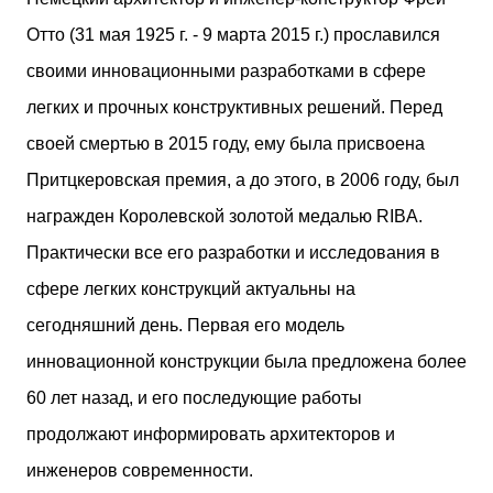
двух объектов: «Théia» (75 квартир, из которых 17
Отто (31 мая 1925 г. - 9 марта 2015 г.) прославился
— социального назначения, общая площадь 5 364
м²) и «Opale & Sens» (38 квартир, включая 11
своими инновационными разработками в сфере
доступных, площадь 2 845 м²). В общей сложности
легких и прочных конструктивных решений. Перед
113 жилых единиц спроектированы с учетом
строгих норм пожарной безопасности,
своей смертью в 2015 году, ему была присвоена
принципов биоразнообразия и социальной
Притцкеровская премия, а до этого, в 2006 году, был
инклюзивности. Успех проекта был подтвержден
победой в городском конкурсе 2021 года и
награжден Королевской золотой медалью RIBA.
получением престижной награды «Серебряная
Практически все его разработки и исследования в
пирамида глобального качества» от Федерации
застройщиков Окситании в 2024 году. Концепция
сфере легких конструкций актуальны на
«Jardins Secrets» — это современный
сегодняшний день. Первая его модель
средиземноморский манифест. Архитекторы
стремились объединить память о военном
инновационной конструкции была предложена более
прошлом участка с принц...
60 лет назад, и его последующие работы
продолжают информировать архитекторов и
инженеров современности.