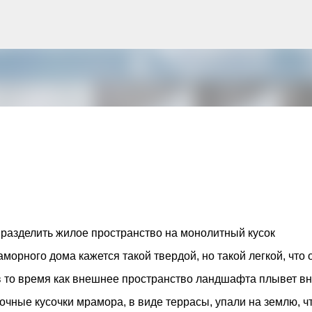
К основному контенту
рна и современной биомимикрии «Та
троительство знакового жилого комплекса «Jardins Secrets
кт, расположенный на территории бывшей пехотной школы (E
 разделить жилое пространство на монолитный кусок
ничной интеграции современной архитектуры в историческ
орного дома кажется такой твердой, но такой легкой, что 
в: «Théia» (75 квартир, из которых 17 — социального
e & Sens» (38 квартир, включая 11 доступных, площадь 2 845
 в то время как внешнее пространство ландшафта плывет вн
ктированы с учетом строгих норм пожарной безопасности
очные кусочки мрамора, в виде террасы, упали на землю, ч
инклюзивности. Успех проекта был подтвержден победой 