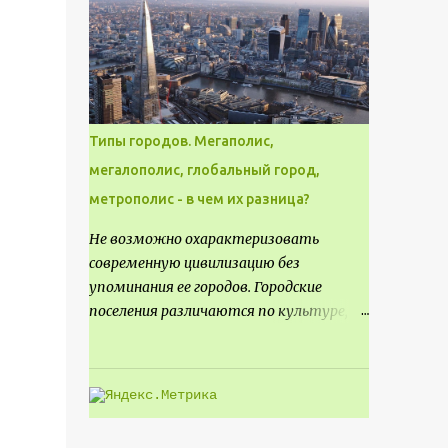
месте не только потенциал для
создания проекта кафе, но и
возможность обустроить
общедоступную смотровую площадку,
куда прохожие могли бы свободно
попасть, не заходя в само заведение.
Типы городов. Мегаполис,
мегалополис, глобальный город,
метрополис - в чем их разница?
Не возможно охарактеризовать
современную цивилизацию без
упоминания ее городов. Городские
поселения различаются по культуре,
размеру и специализации, причем
определенные области становятся
более значимыми на протяжении всего
развития региона. Исторически
сложилось так, что размер или