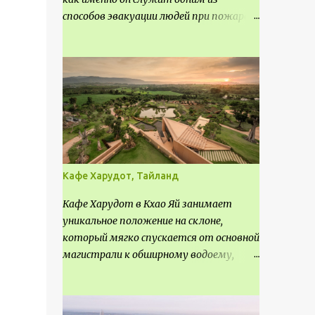
способов эвакуации людей при пожаре.
Поэтому важно соблюдать нормы
проектирования ширины коридора и
выполнять правильный расчет. Все
особенности рассмотрим в данной
статье.
Кафе Харудот, Тайланд
Кафе Харудот в Кхао Яй занимает
уникальное положение на склоне,
который мягко спускается от основной
магистрали к обширному водоему,
открывающему захватывающий
панорамный вид на окрестности Кхао
Яй. Архитектор распознал в этом