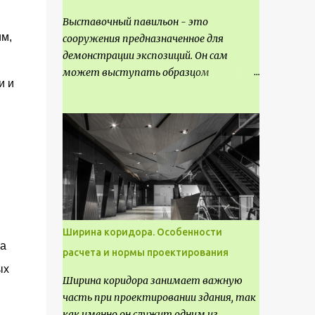
Выставочный павильон - это
м,
сооружения предназначенное для
демонстрации экспозиций. Он сам
может выступать образцом
и и
технических, научных, архитектурных,
конструктивных и художественных
достижений. Как правило, это
относится к международным и
всемирным выставкам. Выставочные
павильоны классифицируют на:
универсальные тематические
временные постоянные передвижные
стационарные Назначение
Ширина коридора. Особенности
выставочных павильонов - показ
а
расчета и нормы проектирования
экспозиции, с целью информации,
ых
пропаганды, рекламы, внедрения новых
Ширина коридора занимает важную
технологий, обмен опытом,
часть при проектировании здания, так
привлечения внимания и т.д.
как именно он служит одним из