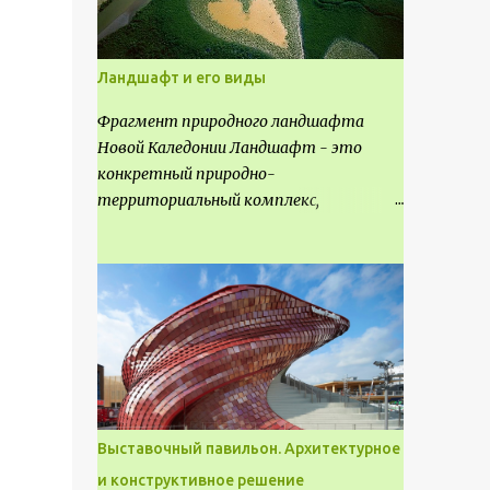
Ландшафт и его виды
Фрагмент природного ландшафта
Новой Каледонии Ландшафт - это
конкретный природно-
территориальный комплекс,
являющийся неповторимым и
имеющим свое точное расположение на
карте и географическое название.
Различают несколько видов
ландшафта, которые отличаются
друг от друга не только оформлением,
но и видом деятельность происходящей
на них. Одни используют в качестве
выращивания агрокультур. Другие для
Выставочный павильон. Архитектурное
строительства населенных пунктов и
и конструктивное решение
т.д.