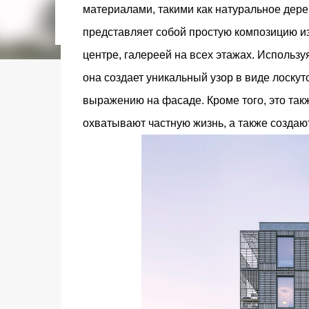
городском конкурсе 2021 года и получение
материалами, такими как натуральное дере
качества» от Федерации застройщиков Оксит
представляет собой простую композицию и
современный средиземноморский манифест
прошлом участка с принц...
центре, галереей на всех этажах. Использ
она создает уникальный узор в виде лоскут
выражению на фасаде. Кроме того, это так
охватывают частную жизнь, а также создаю