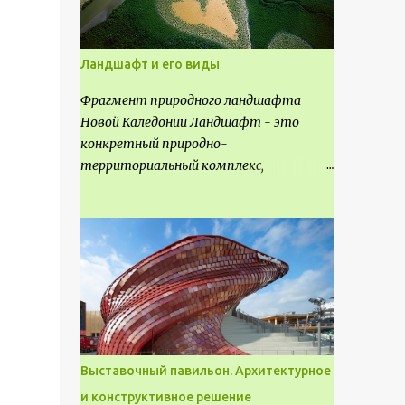
Ландшафт и его виды
Фрагмент природного ландшафта
Новой Каледонии Ландшафт - это
конкретный природно-
территориальный комплекс,
являющийся неповторимым и
имеющим свое точное расположение на
карте и географическое название.
Различают несколько видов
ландшафта, которые отличаются
друг от друга не только оформлением,
но и видом деятельность происходящей
на них. Одни используют в качестве
выращивания агрокультур. Другие для
Выставочный павильон. Архитектурное
строительства населенных пунктов и
и конструктивное решение
т.д.