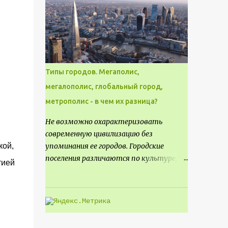
месте не только потенциал для
создания проекта кафе, но и
возможность обустроить
общедоступную смотровую площадку,
куда прохожие могли бы свободно
попасть, не заходя в само заведение.
Типы городов. Мегаполис,
мегалополис, глобальный город,
метрополис - в чем их разница?
Не возможно охарактеризовать
современную цивилизацию без
кой,
упоминания ее городов. Городские
поселения различаются по культуре,
тией
размеру и специализации, причем
определенные области становятся
более значимыми на протяжении всего
развития региона. Исторически
сложилось так, что размер или