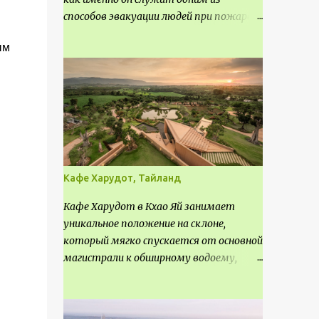
способов эвакуации людей при пожаре.
Поэтому важно соблюдать нормы
ым
проектирования ширины коридора и
выполнять правильный расчет. Все
особенности рассмотрим в данной
статье.
Кафе Харудот, Тайланд
Кафе Харудот в Кхао Яй занимает
уникальное положение на склоне,
который мягко спускается от основной
магистрали к обширному водоему,
открывающему захватывающий
панорамный вид на окрестности Кхао
Яй. Архитектор распознал в этом