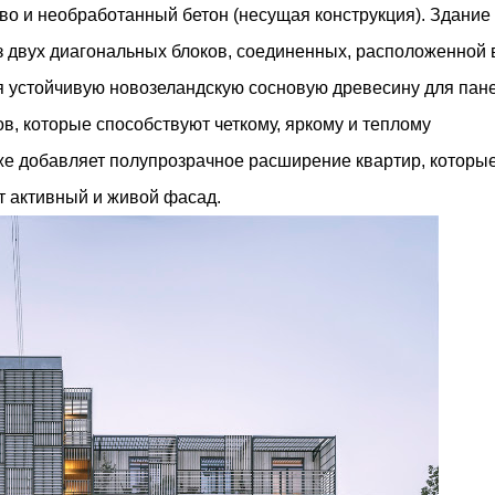
м престижной награды «Серебряная пирамида глобального
во и необработанный бетон (несущая конструкция). Здание
ании в 2024 году. Концепция «Jardins Secrets» — это
з двух диагональных блоков, соединенных, расположенной 
. Архитекторы стремились объединить память о военном
уя устойчивую новозеландскую сосновую древесину для пан
ов, которые способствуют четкому, яркому и теплому
же добавляет полупрозрачное расширение квартир, которы
т активный и живой фасад.