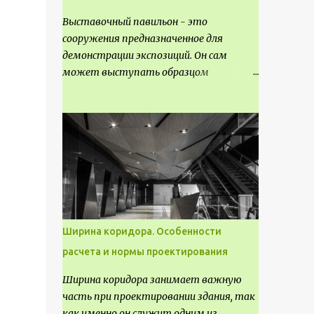
Выставочный павильон - это
сооружения предназначенное для
демонстрации экспозиций. Он сам
может выступать образцом
технических, научных, архитектурных,
конструктивных и художественных
достижений. Как правило, это
относится к международным и
всемирным выставкам. Выставочные
павильоны классифицируют на:
универсальные тематические
временные постоянные передвижные
стационарные Назначение
Ширина коридора. Особенности
выставочных павильонов - показ
расчета и нормы проектирования
экспозиции, с целью информации,
пропаганды, рекламы, внедрения новых
Ширина коридора занимает важную
технологий, обмен опытом,
часть при проектировании здания, так
привлечения внимания и т.д.
как именно он служит одним из