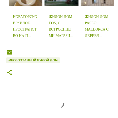
НОВАТОРСКО
ЖИЛОЙ ДОМ
ЖИЛОЙ ДОМ
Е ЖИЛОЕ
EOS, С
PASEO
ПРОСТРАНСТ
ВСТРОЕННЫ
MALLORCA С
ВО НА П...
МИ МАГАЗИ...
ДЕРЕВЯ...
МНОГОЭТАЖНЫЙ ЖИЛОЙ ДОМ
К
о
м