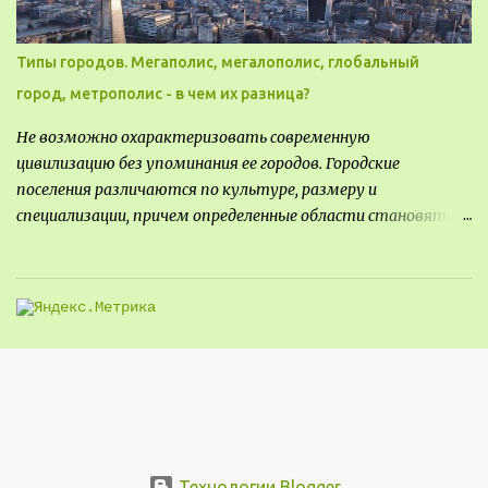
Типы городов. Мегаполис, мегалополис, глобальный
город, метрополис - в чем их разница?
Не возможно охарактеризовать современную
цивилизацию без упоминания ее городов. Городские
поселения различаются по культуре, размеру и
специализации, причем определенные области становятся
более значимыми на протяжении всего развития региона.
Исторически сложилось так, что размер или населенность
поселения был общим показателем его важности - чем
крупнее город, тем больше мощности он приносил, однако, с
большой миграцией в сельскую местность в прошлом веке,
стало сложнее определить, что делает город важным.
Существует много типов городских ландшафтов, а для
архитекторов и планировщиков жизненно важно
эффективно классифицировать типы поселений, чтобы
успешно разрабатывать проекты и планы городов.
Технологии Blogger