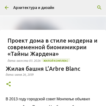
К основному контенту
Архитектура и дизайн
Проект дома в стиле модерна и
современной биомимикрии
«Тайны Жардена»
дата:
августа 03, 2026
ЖИЛОЙ КОМПЛЕКС
Жилая башня L’Arbre Blanc
В марте 2026 года в Монпелье завершилось
строительство знакового жилого комплекса
дата:
июня 26, 2019
«Jardins Secrets» от бюро Vincent Callebaut
Architectures. Проект, расположенный на
0
территории бывшей пехотной школы (EAI) в
районе Cité Créative, стал примером гармоничной
В 2013 году городской совет Монпелье объявил
интеграции современной архитектуры в
исторический контекст. Комплекс состоит из