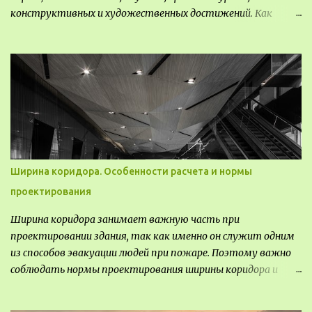
конструктивных и художественных достижений. Как
правило, это относится к международным и всемирным
выставкам. Выставочные павильоны классифицируют на:
универсальные тематические временные постоянные
передвижные стационарные Назначение выставочных
павильонов - показ экспозиции, с целью информации,
пропаганды, рекламы, внедрения новых технологий, обмен
опытом, привлечения внимания и т.д.
Ширина коридора. Особенности расчета и нормы
проектирования
Ширина коридора занимает важную часть при
проектировании здания, так как именно он служит одним
из способов эвакуации людей при пожаре. Поэтому важно
соблюдать нормы проектирования ширины коридора и
выполнять правильный расчет. Все особенности
рассмотрим в данной статье.