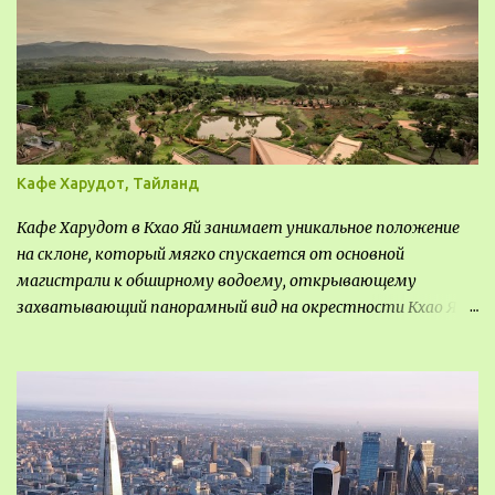
Кафе Харудот, Тайланд
Кафе Харудот в Кхао Яй занимает уникальное положение
на склоне, который мягко спускается от основной
магистрали к обширному водоему, открывающему
захватывающий панорамный вид на окрестности Кхао Яй.
Архитектор распознал в этом месте не только потенциал
для создания проекта кафе, но и возможность обустроить
общедоступную смотровую площадку, куда прохожие
могли бы свободно попасть, не заходя в само заведение.