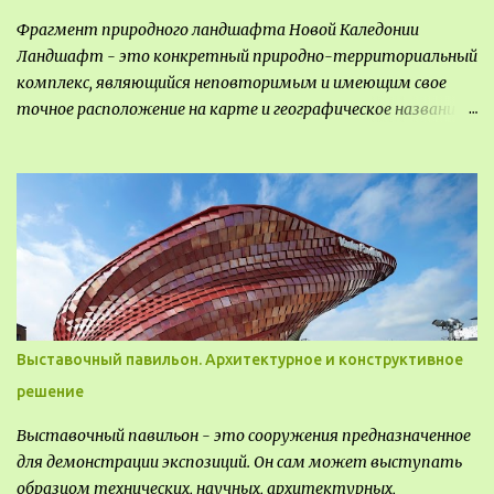
Фрагмент природного ландшафта Новой Каледонии
Ландшафт - это конкретный природно-территориальный
комплекс, являющийся неповторимым и имеющим свое
точное расположение на карте и географическое название.
Различают несколько видов ландшафта, которые
отличаются друг от друга не только оформлением, но и
видом деятельность происходящей на них. Одни
используют в качестве выращивания агрокультур. Другие
для строительства населенных пунктов и т.д.
Выставочный павильон. Архитектурное и конструктивное
решение
Выставочный павильон - это сооружения предназначенное
для демонстрации экспозиций. Он сам может выступать
образцом технических, научных, архитектурных,