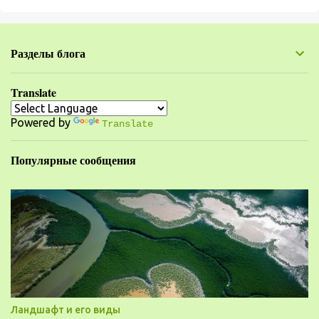
м
е
н
Разделы блога
т
а
Translate
р
Powered by
и
Translate
и
Популярные сообщения
Ландшафт и его виды