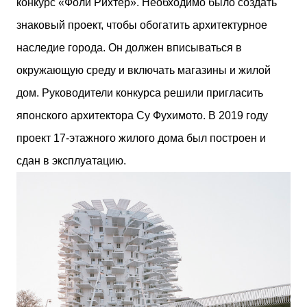
конкурс «Фоли Рихтер». Необходимо было создать
двух объектов: «Théia» (75 квартир, из которых 17
знаковый проект, чтобы обогатить архитектурное
— социального назначения, общая площадь 5 364
м²) и «Opale & Sens» (38 квартир, включая 11
наследие города. Он должен вписываться в
доступных, площадь 2 845 м²). В общей сложности
окружающую среду и включать магазины и жилой
113 жилых единиц спроектированы с учетом
строгих норм пожарной безопасности,
дом. Руководители конкурса решили пригласить
принципов биоразнообразия и социальной
японского архитектора Су Фухимото. В 2019 году
инклюзивности. Успех проекта был подтвержден
победой в городском конкурсе 2021 года и
проект 17-этажного жилого дома был построен и
получением престижной награды «Серебряная
сдан в эксплуатацию.
пирамида глобального качества» от Федерации
застройщиков Окситании в 2024 году. Концепция
«Jardins Secrets» — это современный
средиземноморский манифест. Архитекторы
стремились объединить память о военном
прошлом участка с принц...