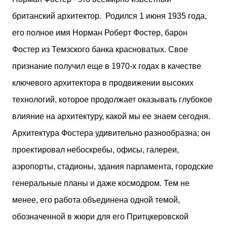
двух объектов: «Théia» (75 квартир, из которых 17
британский архитектор. Родился 1 июня 1935 года,
— социального назначения, общая площадь 5 364
м²) и «Opale & Sens» (38 квартир, включая 11
его полное имя Норман Роберт Фостер, барон
доступных, площадь 2 845 м²). В общей сложности
Фостер из Темзского банка красноватых. Свое
113 жилых единиц спроектированы с учетом
строгих норм пожарной безопасности,
признание получил еще в 1970-х годах в качестве
принципов биоразнообразия и социальной
ключевого архитектора в продвижении высоких
инклюзивности. Успех проекта был подтвержден
победой в городском конкурсе 2021 года и
технологий, которое продолжает оказывать глубокое
получением престижной награды «Серебряная
влияние на архитектуру, какой мы ее знаем сегодня.
пирамида глобального качества» от Федерации
застройщиков Окситании в 2024 году. Концепция
Архитектура Фостера удивительно разнообразна; он
«Jardins Secrets» — это современный
проектировал небоскребы, офисы, галереи,
средиземноморский манифест. Архитекторы
стремились объединить память о военном
аэропорты, стадионы, здания парламента, городские
прошлом участка с принц...
генеральные планы и даже космодром. Тем не
менее, его работа объединена одной темой,
обозначенной в жюри для его Притцкеровской