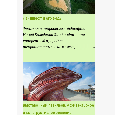
Ландшафт и его виды
Фрагмент природного ландшафта
Новой Каледонии Ландшафт - это
конкретный природно-
территориальный комплекс,
являющийся неповторимым и
имеющим свое точное расположение на
карте и географическое название.
Различают несколько видов
ландшафта, которые отличаются
друг от друга не только оформлением,
но и видом деятельность происходящей
на них. Одни используют в качестве
выращивания агрокультур. Другие для
Выставочный павильон. Архитектурное
строительства населенных пунктов и
и конструктивное решение
т.д.