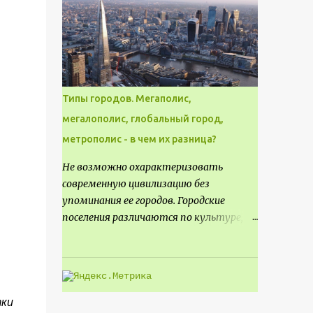
месте не только потенциал для
создания проекта кафе, но и
возможность обустроить
общедоступную смотровую площадку,
куда прохожие могли бы свободно
попасть, не заходя в само заведение.
Типы городов. Мегаполис,
мегалополис, глобальный город,
метрополис - в чем их разница?
Не возможно охарактеризовать
современную цивилизацию без
упоминания ее городов. Городские
поселения различаются по культуре,
размеру и специализации, причем
определенные области становятся
более значимыми на протяжении всего
развития региона. Исторически
сложилось так, что размер или
тки