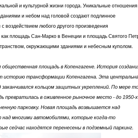
м престижной награды «Серебряная пирамида глобального
иальной и культурной жизни города. Уникальные отношения
ании в 2024 году. Концепция «Jardins Secrets» — это
даниями и небом над головой создают подлинное
. Архитекторы стремились объединить память о военном
 с воздействием любого другого произведения
 как площадь Сан-Марко в Венеции и площадь Святого Пет
странством, окружающими зданиями и небесным куполом.
 общественная площадь в Копенгагене.
История создани
ает историю трансформации Копенгагена. Эта центральн
д заканчивался кольцом защитных укреплений. По мере т
дь превратилась в оживленное рыночное место
- до 1950-х
зненную парковку. Новая площадь возвышается над
ит над многими автомобилями, которые когда-то
рые сейчас находятся перенесены в подземный паркинг.