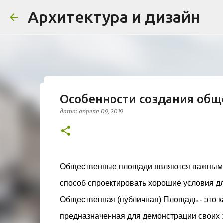
Архитектура и дизайн
Особенности создания общ
Проект дома в стиле моде
дата:
апреля 09, 2019
Жардена»
дата:
августа 03, 2026
ЖИЛОЙ КОМПЛЕКС
В марте 2026 года в Монпелье завершилось с
бюро Vincent Callebaut Architectures. Прое
Общественные площади являются важными 
районе Cité Créative, стал примером гармо
способ спроектировать хорошие условия дл
контекст. Комплекс состоит из двух объекто
0
назначения, общая площадь 5 364 м²) и «Opal
Общественная (публичная) Площадь - это ка
В общей сложности 113 жилых единиц спрое
предназначенная для демонстрации своих 
принципов биоразнообразия и социальной 