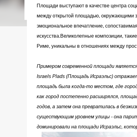
городском конкурсе 2021 года и получение
Площади выступают в качестве центра соц
качества» от Федерации застройщиков Оксит
между открытой площадью, окружающими з
современный средиземноморский манифест
прошлом участка с принц...
эмоциональное впечатление, сопоставимая
искусства.
Великолепные композиции, такие
Риме, уникальны в отношениях между про
Примером современной площади является
Israels Plads (Площадь Исраэльс) отраж
площадь была когда-то местом, где горо
как город постепенно расширялся, площа
годов, а затем она превратилась в безжи
существующим уровнем улицы - она ​​пар
доминировали на площади Исраэльс, кото