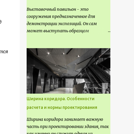
Выставочный павильон - это
сооружения предназначенное для
д
демонстрации экспозиций. Он сам
может выступать образцом
технических, научных, архитектурных,
конструктивных и художественных
ится
достижений. Как правило, это
относится к международным и
всемирным выставкам. Выставочные
павильоны классифицируют на:
универсальные тематические
временные постоянные передвижные
стационарные Назначение
Ширина коридора. Особенности
выставочных павильонов - показ
расчета и нормы проектирования
экспозиции, с целью информации,
пропаганды, рекламы, внедрения новых
Ширина коридора занимает важную
технологий, обмен опытом,
часть при проектировании здания, так
привлечения внимания и т.д.
как именно он служит одним из