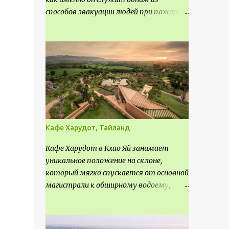
способов эвакуации людей при пожаре.
Поэтому важно соблюдать нормы
проектирования ширины коридора и
выполнять правильный расчет. Все
особенности рассмотрим в данной
статье.
Кафе Харудот, Тайланд
Кафе Харудот в Кхао Яй занимает
уникальное положение на склоне,
который мягко спускается от основной
магистрали к обширному водоему,
открывающему захватывающий
панорамный вид на окрестности Кхао
Яй. Архитектор распознал в этом