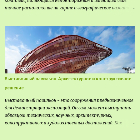
комплекс, являющийся неповторимым и имеющим свое
точное расположение на карте и географическое название.
Различают несколько видов ландшафта, которые
отличаются друг от друга не только оформлением, но и
видом деятельность происходящей на них. Одни
используют в качестве выращивания агрокультур. Другие
для строительства населенных пунктов и т.д.
Выставочный павильон. Архитектурное и конструктивное
решение
Выставочный павильон - это сооружения предназначенное
для демонстрации экспозиций. Он сам может выступать
образцом технических, научных, архитектурных,
конструктивных и художественных достижений. Как
правило, это относится к международным и всемирным
выставкам. Выставочные павильоны классифицируют на: