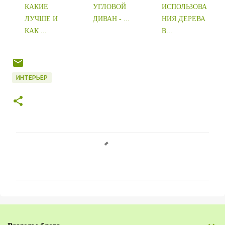
КАКИЕ
УГЛОВОЙ
ИСПОЛЬЗОВА
ЛУЧШЕ И
ДИВАН - ...
НИЯ ДЕРЕВА
КАК ...
В...
ИНТЕРЬЕР
К
о
м
м
е
н