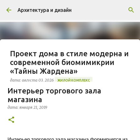
К основному контенту
Архитектура и дизайн
Проект дома в стиле модерна и
современной биомимикрии
«Тайны Жардена»
дата:
августа 03, 2026
ЖИЛОЙ КОМПЛЕКС
Интерьер торгового зала
В марте 2026 года в Монпелье завершилось
магазина
строительство знакового жилого комплекса
«Jardins Secrets» от бюро Vincent Callebaut
дата:
января 21, 2019
Architectures. Проект, расположенный на
0
территории бывшей пехотной школы (EAI) в
районе Cité Créative, стал примером гармоничной
интеграции современной архитектуры в
исторический контекст. Комплекс состоит из
Интерьер торгового зала магазина формируется из