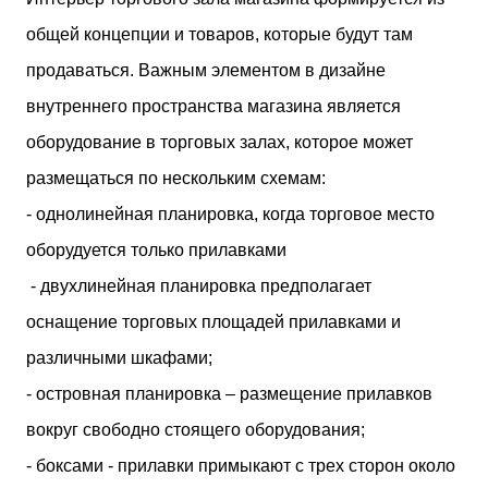
двух объектов: «Théia» (75 квартир, из которых 17
общей концепции и товаров, которые будут там
— социального назначения, общая площадь 5 364
м²) и «Opale & Sens» (38 квартир, включая 11
продаваться. Важным элементом в дизайне
доступных, площадь 2 845 м²). В общей сложности
внутреннего пространства магазина является
113 жилых единиц спроектированы с учетом
строгих норм пожарной безопасности,
оборудование в торговых залах, которое может
принципов биоразнообразия и социальной
размещаться по нескольким схемам:
инклюзивности. Успех проекта был подтвержден
победой в городском конкурсе 2021 года и
- однолинейная планировка, когда торговое место
получением престижной награды «Серебряная
оборудуется только прилавками
пирамида глобального качества» от Федерации
застройщиков Окситании в 2024 году. Концепция
- двухлинейная планировка предполагает
«Jardins Secrets» — это современный
оснащение торговых площадей прилавками и
средиземноморский манифест. Архитекторы
стремились объединить память о военном
различными шкафами;
прошлом участка с принц...
- островная планировка – размещение прилавков
вокруг свободно стоящего оборудования;
- боксами - прилавки примыкают с трех сторон около