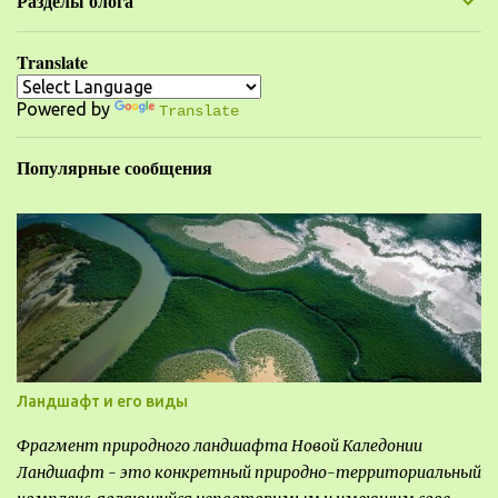
Разделы блога
т
а
Translate
р
Powered by
и
Translate
и
Популярные сообщения
Ландшафт и его виды
Фрагмент природного ландшафта Новой Каледонии
Ландшафт - это конкретный природно-территориальный