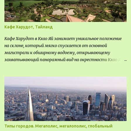
Кафе Харудот, Тайланд
Кафе Харудот в Кхао Яй занимает уникальное положение
на склоне, который мягко спускается от основной
магистрали к обширному водоему, открывающему
захватывающий панорамный вид на окрестности Кхао Яй.
Архитектор распознал в этом месте не только потенциал
для создания проекта кафе, но и возможность обустроить
общедоступную смотровую площадку, куда прохожие
могли бы свободно попасть, не заходя в само заведение.
Типы городов. Мегаполис, мегалополис, глобальный