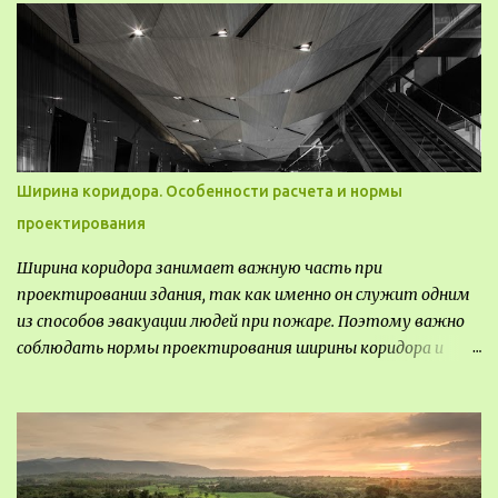
универсальные тематические временные постоянные
передвижные стационарные Назначение выставочных
павильонов - показ экспозиции, с целью информации,
пропаганды, рекламы, внедрения новых технологий, обмен
опытом, привлечения внимания и т.д.
Ширина коридора. Особенности расчета и нормы
проектирования
Ширина коридора занимает важную часть при
проектировании здания, так как именно он служит одним
из способов эвакуации людей при пожаре. Поэтому важно
соблюдать нормы проектирования ширины коридора и
выполнять правильный расчет. Все особенности
рассмотрим в данной статье.