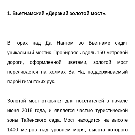
созданию «тотального дизайна»
(Gesamtkunstwerk), поэтому его талант проявился
1. Вьетнамский «Дерзкий золотой мост».
не только в проектировании зданий, но и в
создании предметов интерьера: от
осветительных приборов до авторской
стеклянной посуды и мебели. Путь мастера
начался в Ювяскюля, где он провел детство после
В горах над Да Нангом во Вьетнаме сидит
рождения в Алайярви. Получив диплом
уникальный мостик. Пробираясь вдоль 150-метровой
Хельсинкского технического университета в 1923
дороги, оформленной цветами, золотой мост
году, Аалто открыл собственное бюро. Если в
ранних проектах прослеживались черты
переливается на холмах Ва На, поддерживаемый
нордического классицизма, то после свадебного
парой гигантских рук.
путешествия по Южной Европе вместе с супругой
и соратницей Айно Марсио, его взгляды
претерпели изменения под влиянием
Золотой мост открылся для посетителей в начале
европейского модернизма. К 1930-м годам в
работах Аа...
июня 2018 года, и является частью туристической
зоны Тайенского сада. Мост находится на высоте
1400 метров над уровнем моря, высота которого