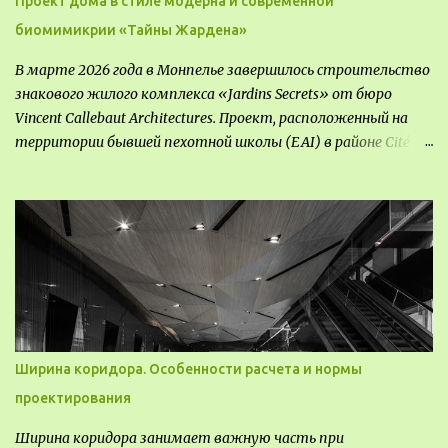
Проект дома в стиле модерна и современной
биомимикрии «Тайны Жардена»
В марте 2026 года в Монпелье завершилось строительство
знакового жилого комплекса «Jardins Secrets» от бюро
Vincent Callebaut Architectures. Проект, расположенный на
территории бывшей пехотной школы (EAI) в районе Cité
Créative, стал примером гармоничной интеграции
современной архитектуры в исторический контекст.
Комплекс состоит из двух объектов: «Théia» (75 квартир,
из которых 17 — социального назначения, общая площадь 5
364 м²) и «Opale & Sens» (38 квартир, включая 11
доступных, площадь 2 845 м²). В общей сложности 113
жилых единиц спроектированы с учетом строгих норм
пожарной безопасности, принципов биоразнообразия и
социальной инклюзивности. Успех проекта был
Ширина коридора. Особенности расчета и нормы
подтвержден победой в городском конкурсе 2021 года и
проектирования
получением престижной награды «Серебряная пирамида
глобального качества» от Федерации застройщиков
Ширина коридора занимает важную часть при