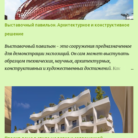
Выставочный павильон. Архитектурное и конструктивное
решение
Выставочный павильон - это сооружения предназначенное
для демонстрации экспозиций. Он сам может выступать
образцом технических, научных, архитектурных,
конструктивных и художественных достижений. Как
правило, это относится к международным и всемирным
выставкам. Выставочные павильоны классифицируют на:
универсальные тематические временные постоянные
передвижные стационарные Назначение выставочных
павильонов - показ экспозиции, с целью информации,
пропаганды, рекламы, внедрения новых технологий, обмен
опытом, привлечения внимания и т.д.