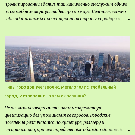
Окситании в 2024 году. Концепция «Jardins Secrets» — это
проектировании здания, так как именно он служит одним
современный средиземноморский манифест. Архитекторы
из способов эвакуации людей при пожаре. Поэтому важно
стремились объединить память о военном прошлом
соблюдать нормы проектирования ширины коридора и
участка с принц...
выполнять правильный расчет. Все особенности
рассмотрим в данной статье.
Типы городов. Мегаполис, мегалополис, глобальный
город, метрополис - в чем их разница?
Не возможно охарактеризовать современную
цивилизацию без упоминания ее городов. Городские
поселения различаются по культуре, размеру и
специализации, причем определенные области становятся