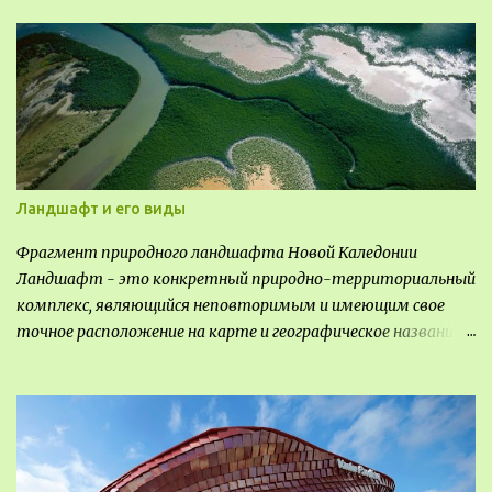
Ландшафт и его виды
Фрагмент природного ландшафта Новой Каледонии
Ландшафт - это конкретный природно-территориальный
комплекс, являющийся неповторимым и имеющим свое
точное расположение на карте и географическое название.
Различают несколько видов ландшафта, которые
отличаются друг от друга не только оформлением, но и
видом деятельность происходящей на них. Одни
используют в качестве выращивания агрокультур. Другие
для строительства населенных пунктов и т.д.