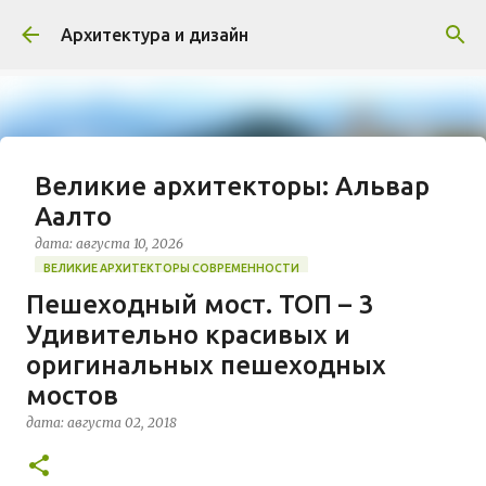
К основному контенту
Архитектура и дизайн
Великие архитекторы: Альвар
Аалто
дата:
августа 10, 2026
ВЕЛИКИЕ АРХИТЕКТОРЫ СОВРЕМЕННОСТИ
Пешеходный мост. ТОП – 3
https://www.archdaily.com/326424/happy-115th-
Удивительно красивых и
birthday-alvar-aalto Алвар Аалто (1898–1976) по
праву считается знаковой фигурой модернизма
оригинальных пешеходных
XX столетия и самым влиятельным архитектором
мостов
0
Финляндии. Его творческий метод отличался
дата:
августа 02, 2018
глубоким гуманизмом, что позволило ему
сформировать уникальный «северный»
архитектурный стиль. Аалто стремился к