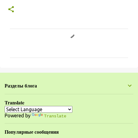
К
о
м
м
е
н
Разделы блога
т
а
Translate
р
Powered by
и
Translate
и
Популярные сообщения