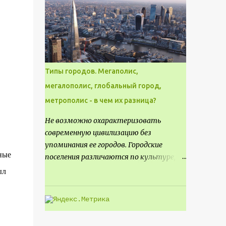
месте не только потенциал для
создания проекта кафе, но и
возможность обустроить
общедоступную смотровую площадку,
куда прохожие могли бы свободно
попасть, не заходя в само заведение.
Типы городов. Мегаполис,
мегалополис, глобальный город,
метрополис - в чем их разница?
Не возможно охарактеризовать
современную цивилизацию без
упоминания ее городов. Городские
ные
поселения различаются по культуре,
размеру и специализации, причем
ыл
определенные области становятся
более значимыми на протяжении всего
развития региона. Исторически
сложилось так, что размер или