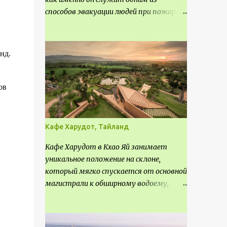
способов эвакуации людей при пожаре.
Поэтому важно соблюдать нормы
проектирования ширины коридора и
выполнять правильный расчет. Все
нд.
особенности рассмотрим в данной
статье.
ов
Кафе Харудот, Тайланд
Кафе Харудот в Кхао Яй занимает
уникальное положение на склоне,
который мягко спускается от основной
магистрали к обширному водоему,
открывающему захватывающий
панорамный вид на окрестности Кхао
Яй. Архитектор распознал в этом