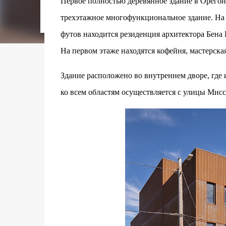
Первое полностью деревянное здание в Орегоне,
городском конкурсе 2021 года и получение
качества» от Федерации застройщиков Оксит
трехэтажное многофункциональное здание. На 
современный средиземноморский манифест
футов находится резиденция архитектора Бена 
прошлом участка с принц...
На первом этаже находятся кофейня, мастерска
Здание расположено во внутреннем дворе, где
ко всем областям осуществляется с улицы Мисс