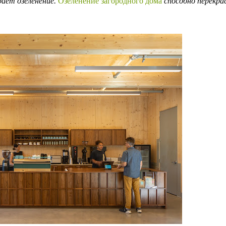
ает озеленение.
Озеленение загородного дома
способно перекра