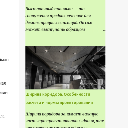
Выставочный павильон - это
сооружения предназначенное для
демонстрации экспозиций. Он сам
может выступать образцом
технических, научных, архитектурных,
конструктивных и художественных
достижений. Как правило, это
относится к международным и
было
всемирным выставкам. Выставочные
павильоны классифицируют на:
универсальные тематические
ная
временные постоянные передвижные
стационарные Назначение
лями
Ширина коридора. Особенности
выставочных павильонов - показ
расчета и нормы проектирования
экспозиции, с целью информации,
пропаганды, рекламы, внедрения новых
Ширина коридора занимает важную
ала
технологий, обмен опытом,
часть при проектировании здания, так
привлечения внимания и т.д.
как именно он служит одним из