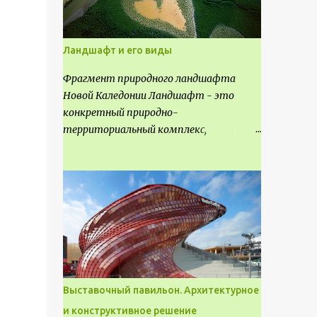
Ландшафт и его виды
Фрагмент природного ландшафта
Новой Каледонии Ландшафт - это
конкретный природно-
территориальный комплекс,
являющийся неповторимым и
имеющим свое точное расположение на
карте и географическое название.
Различают несколько видов
ландшафта, которые отличаются
друг от друга не только оформлением,
но и видом деятельность происходящей
на них. Одни используют в качестве
выращивания агрокультур. Другие для
Выставочный павильон. Архитектурное
строительства населенных пунктов и
и конструктивное решение
т.д.