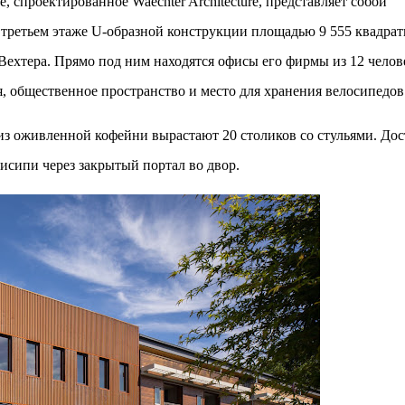
 спроектированное Waechter Architecture, представляет собой
м престижной награды «Серебряная пирамида глобального
ании в 2024 году. Концепция «Jardins Secrets» — это
третьем этаже U-образной конструкции площадью 9 555 квадра
. Архитекторы стремились объединить память о военном
Вехтера. Прямо под ним находятся офисы его фирмы из 12 челов
я, общественное пространство и место для хранения велосипедов
 из оживленной кофейни вырастают 20 столиков со стульями. До
исипи через закрытый портал во двор.