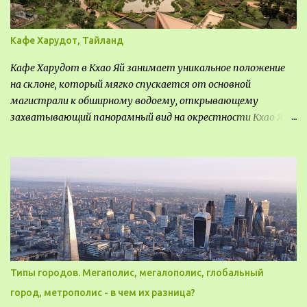
Кафе Харудот, Тайланд
Кафе Харудот в Кхао Яй занимает уникальное положение
на склоне, который мягко спускается от основной
магистрали к обширному водоему, открывающему
захватывающий панорамный вид на окрестности Кхао Яй.
Архитектор распознал в этом месте не только потенциал
для создания проекта кафе, но и возможность обустроить
общедоступную смотровую площадку, куда прохожие
могли бы свободно попасть, не заходя в само заведение.
Типы городов. Мегаполис, мегалополис, глобальный
город, метрополис - в чем их разница?