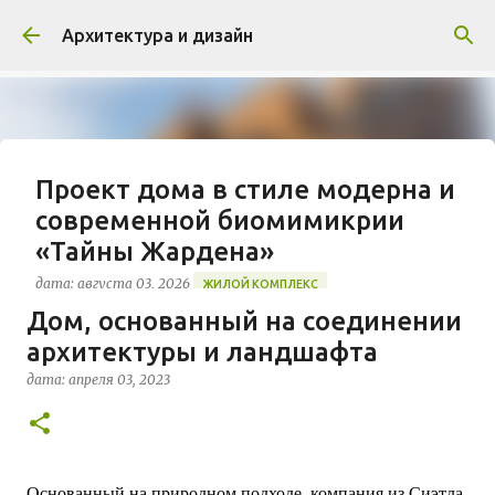
К основному контенту
Архитектура и дизайн
Проект дома в стиле модерна и
современной биомимикрии
«Тайны Жардена»
дата:
августа 03, 2026
ЖИЛОЙ КОМПЛЕКС
Дом, основанный на соединении
В марте 2026 года в Монпелье завершилось
архитектуры и ландшафта
строительство знакового жилого комплекса
«Jardins Secrets» от бюро Vincent Callebaut
дата:
апреля 03, 2023
Architectures. Проект, расположенный на
0
территории бывшей пехотной школы (EAI) в
районе Cité Créative, стал примером гармоничной
интеграции современной архитектуры в
исторический контекст. Комплекс состоит из
Основанный на природном подходе, компания из Сиэтла