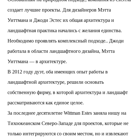
двух объектов: «Théia» (75 квартир, из которых 17
создает лучшие проекты. Для дизайнеров Мэтта
— социального назначения, общая площадь 5 364
м²) и «Opale & Sens» (38 квартир, включая 11
Уиттмана и Джоди Эстес их общая архитектура и
доступных, площадь 2 845 м²). В общей сложности
ландшафтная практика начались с желания единства.
113 жилых единиц спроектированы с учетом
строгих норм пожарной безопасности,
Необходимо проявлять комплексный подходе.. Джоди
принципов биоразнообразия и социальной
работала в области ландшафтного дизайна, Мэтта
инклюзивности. Успех проекта был подтвержден
победой в городском конкурсе 2021 года и
Уиттмана — в архитектуре.
получением престижной награды «Серебряная
В 2012 году дуэт, оба имеющих опыт работы в
пирамида глобального качества» от Федерации
застройщиков Окситании в 2024 году. Концепция
ландшафтной архитектуре, решили основать
«Jardins Secrets» — это современный
собственную фирму, в которой архитектура и ландшафт
средиземноморский манифест. Архитекторы
стремились объединить память о военном
рассматриваются как единое целое.
прошлом участка с принц...
За последнее десятилетие Wittman Estes заняла нишу на
Тихоокеанском Северо-Западе для проектов, которые не
только интегрируются со своим местом, но и извлекают