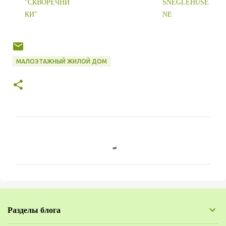
"СКВОРЕЧНИ
SNEGLEHUSE
КИ"
NE
МАЛОЭТАЖНЫЙ ЖИЛОЙ ДОМ
К
о
м
м
е
н
Разделы блога
т