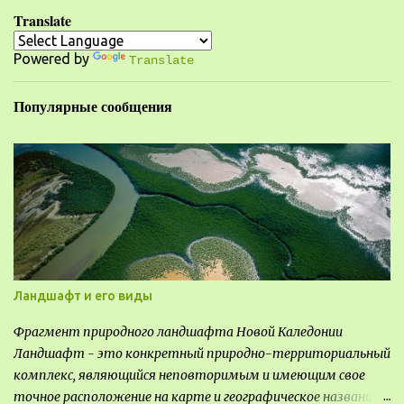
а
Translate
р
Powered by
и
Translate
и
Популярные сообщения
Ландшафт и его виды
Фрагмент природного ландшафта Новой Каледонии
Ландшафт - это конкретный природно-территориальный
комплекс, являющийся неповторимым и имеющим свое
точное расположение на карте и географическое название.