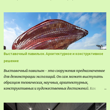
Различают несколько видов ландшафта, которые
отличаются друг от друга не только оформлением, но и
видом деятельность происходящей на них. Одни
используют в качестве выращивания агрокультур. Другие
для строительства населенных пунктов и т.д.
Выставочный павильон. Архитектурное и конструктивное
решение
Выставочный павильон - это сооружения предназначенное
для демонстрации экспозиций. Он сам может выступать
образцом технических, научных, архитектурных,
конструктивных и художественных достижений. Как
правило, это относится к международным и всемирным
выставкам. Выставочные павильоны классифицируют на:
универсальные тематические временные постоянные