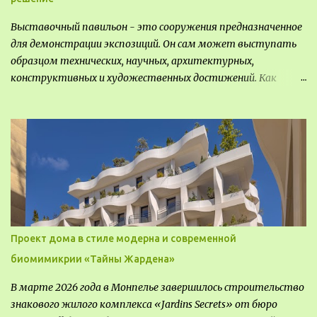
Выставочный павильон - это сооружения предназначенное
для демонстрации экспозиций. Он сам может выступать
образцом технических, научных, архитектурных,
конструктивных и художественных достижений. Как
правило, это относится к международным и всемирным
выставкам. Выставочные павильоны классифицируют на:
универсальные тематические временные постоянные
передвижные стационарные Назначение выставочных
павильонов - показ экспозиции, с целью информации,
пропаганды, рекламы, внедрения новых технологий, обмен
опытом, привлечения внимания и т.д.
Проект дома в стиле модерна и современной
биомимикрии «Тайны Жардена»
В марте 2026 года в Монпелье завершилось строительство
знакового жилого комплекса «Jardins Secrets» от бюро