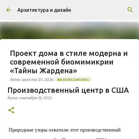
К основному контенту
Архитектура и дизайн
Проект дома в стиле модерна и
современной биомимикрии
«Тайны Жардена»
дата:
августа 03, 2026
ЖИЛОЙ КОМПЛЕКС
Производственный центр в США
В марте 2026 года в Монпелье завершилось
строительство знакового жилого комплекса
дата:
сентября 19, 2022
«Jardins Secrets» от бюро Vincent Callebaut
Architectures. Проект, расположенный на
0
территории бывшей пехотной школы (EAI) в
районе Cité Créative, стал примером гармоничной
Природные узоры охватили этот производственный
интеграции современной архитектуры в
исторический контекст. Комплекс состоит из