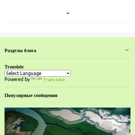
К
о
м
м
е
н
Разделы блога
т
а
Translate
р
Powered by
и
Translate
и
Популярные сообщения