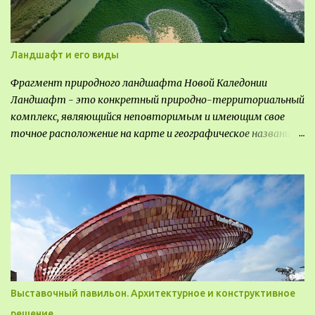
Ландшафт и его виды
Фрагмент природного ландшафта Новой Каледонии
Ландшафт - это конкретный природно-территориальный
комплекс, являющийся неповторимым и имеющим свое
точное расположение на карте и географическое название.
Различают несколько видов ландшафта, которые
отличаются друг от друга не только оформлением, но и
видом деятельность происходящей на них. Одни
используют в качестве выращивания агрокультур. Другие
для строительства населенных пунктов и т.д.
Выставочный павильон. Архитектурное и конструктивное
решение