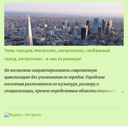
Типы городов. Мегаполис, мегалополис, глобальный
город, метрополис - в чем их разница?
Не возможно охарактеризовать современную
цивилизацию без упоминания ее городов. Городские
поселения различаются по культуре, размеру и
специализации, причем определенные области становятся
более значимыми на протяжении всего развития региона.
Исторически сложилось так, что размер или населенность
поселения был общим показателем его важности - чем
крупнее город, тем больше мощности он приносил, однако, с
большой миграцией в сельскую местность в прошлом веке,