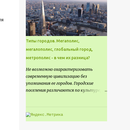
месте не только потенциал для
создания проекта кафе, но и
возможность обустроить
ля
общедоступную смотровую площадку,
куда прохожие могли бы свободно
попасть, не заходя в само заведение.
Типы городов. Мегаполис,
мегалополис, глобальный город,
метрополис - в чем их разница?
Не возможно охарактеризовать
современную цивилизацию без
упоминания ее городов. Городские
поселения различаются по культуре,
размеру и специализации, причем
определенные области становятся
более значимыми на протяжении всего
развития региона. Исторически
сложилось так, что размер или