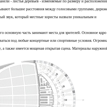
анели - листья деревьев - изменяемые по размеру и расположен
тывают большие расстояния между голосовыми группами, дириж
нный звук, который местные хористы назвали уникальным и
го основную часть занимают места для зрителей. Основное ядро
ваться под любые концертные или спортивные условия. Огромн
ле, а также имеется мощеная открытая сцена. Материалы наружно