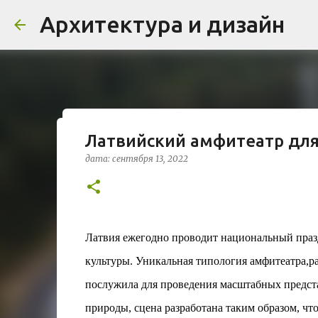
Архитектура и дизайн
Латвийский амфитеатр для
Проект дома в стиле моде
дата:
сентября 13, 2022
Жардена»
дата:
августа 03, 2026
ЖИЛОЙ КОМПЛЕКС
В марте 2026 года в Монпелье завершилось с
бюро Vincent Callebaut Architectures. Прое
Латвия ежегодно проводит национальный празд
районе Cité Créative, стал примером гармо
культуры. Уникальная типология амфитеатра,ра
контекст. Комплекс состоит из двух объекто
0
назначения, общая площадь 5 364 м²) и «Opal
послужила для проведения масштабных предста
В общей сложности 113 жилых единиц спрое
природы, сцена разработана таким образом, чт
принципов биоразнообразия и социальной 