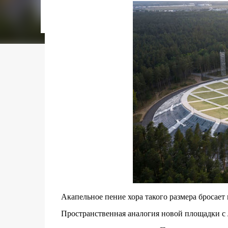
городском конкурсе 2021 года и получение
качества» от Федерации застройщиков Оксит
современный средиземноморский манифест
прошлом участка с принц...
Акапельное пение хора такого размера бросает 
Пространственная аналогия новой площадки с 