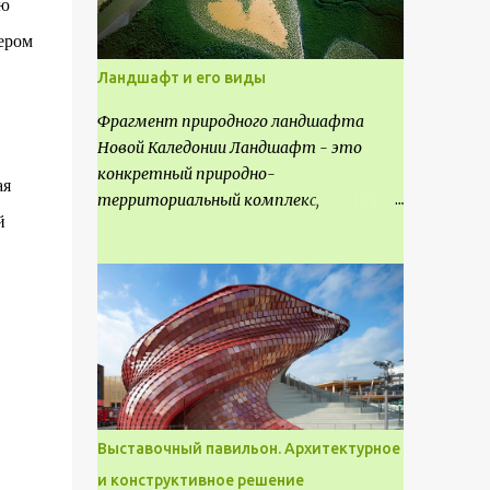
ию
ером
Ландшафт и его виды
Фрагмент природного ландшафта
Новой Каледонии Ландшафт - это
конкретный природно-
ая
территориальный комплекс,
й
являющийся неповторимым и
имеющим свое точное расположение на
карте и географическое название.
Различают несколько видов
ландшафта, которые отличаются
друг от друга не только оформлением,
но и видом деятельность происходящей
на них. Одни используют в качестве
выращивания агрокультур. Другие для
Выставочный павильон. Архитектурное
строительства населенных пунктов и
и конструктивное решение
т.д.