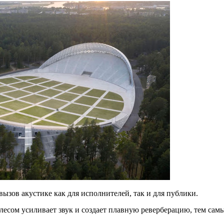
м престижной награды «Серебряная пирамида глобального
ании в 2024 году. Концепция «Jardins Secrets» — это
. Архитекторы стремились объединить память о военном
вызов акустике как для исполнителей, так и для публики.
лесом усиливает звук и создает плавную реверберацию, тем сам