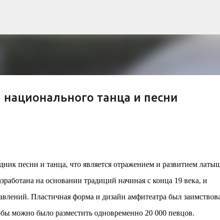
К основному контенту
 национального танца и песни
рна и современной биомимикрии «Та
троительство знакового жилого комплекса «Jardins Secrets
кт, расположенный на территории бывшей пехотной школы (E
ник песни и танца, что является отражением и развитием латы
ничной интеграции современной архитектуры в историческ
зработана на основании традиций начиная с конца 19 века, и
в: «Théia» (75 квартир, из которых 17 — социального
e & Sens» (38 квартир, включая 11 доступных, площадь 2 845
влений. Пластичная форма и дизайн амфитеатра был заимствов
ктированы с учетом строгих норм пожарной безопасности
обы можно было разместить одновременно 20 000 певцов.
инклюзивности. Успех проекта был подтвержден победой 