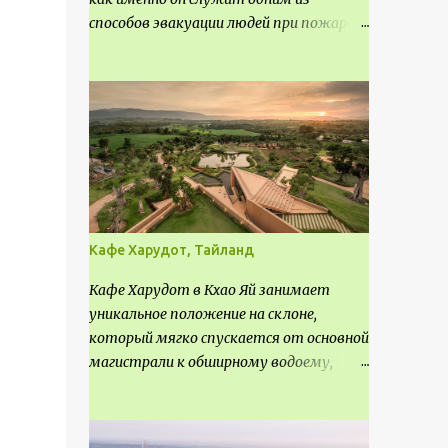
способов эвакуации людей при пожаре.
Поэтому важно соблюдать нормы
проектирования ширины коридора и
выполнять правильный расчет. Все
особенности рассмотрим в данной
статье.
Кафе Харудот, Тайланд
Кафе Харудот в Кхао Яй занимает
уникальное положение на склоне,
который мягко спускается от основной
магистрали к обширному водоему,
открывающему захватывающий
панорамный вид на окрестности Кхао
Яй. Архитектор распознал в этом