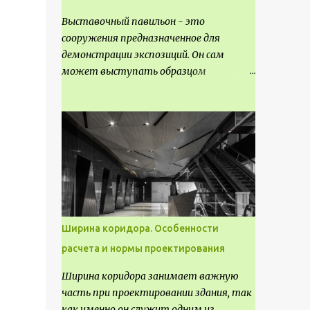
Выставочный павильон - это
сооружения предназначенное для
демонстрации экспозиций. Он сам
может выступать образцом
технических, научных, архитектурных,
конструктивных и художественных
достижений. Как правило, это
относится к международным и
всемирным выставкам. Выставочные
павильоны классифицируют на:
универсальные тематические
временные постоянные передвижные
стационарные Назначение
Ширина коридора. Особенности
выставочных павильонов - показ
расчета и нормы проектирования
экспозиции, с целью информации,
пропаганды, рекламы, внедрения новых
Ширина коридора занимает важную
технологий, обмен опытом,
часть при проектировании здания, так
привлечения внимания и т.д.
как именно он служит одним из