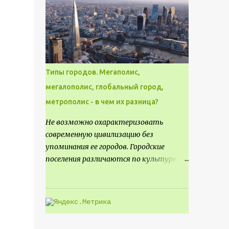
месте не только потенциал для
создания проекта кафе, но и
возможность обустроить
общедоступную смотровую площадку,
куда прохожие могли бы свободно
попасть, не заходя в само заведение.
Типы городов. Мегаполис,
мегалополис, глобальный город,
метрополис - в чем их разница?
Не возможно охарактеризовать
современную цивилизацию без
упоминания ее городов. Городские
поселения различаются по культуре,
размеру и специализации, причем
определенные области становятся
более значимыми на протяжении всего
развития региона. Исторически
сложилось так, что размер или