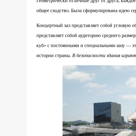
Геометрически отличные друг от друга, каждо
общее сходство.
Была сформулирована идею сер
Концертный зал представляет собой угловую о
представляет собой аудиторию среднего разм
куб» с постоянными и специальными шоу — э
истории страны.
В безопасности здания игра