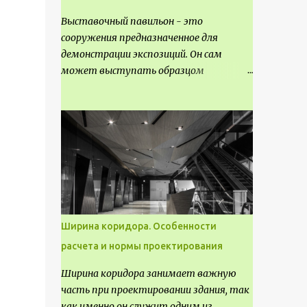
Выставочный павильон - это
сооружения предназначенное для
демонстрации экспозиций. Он сам
может выступать образцом
технических, научных, архитектурных,
конструктивных и художественных
достижений. Как правило, это
относится к международным и
всемирным выставкам. Выставочные
павильоны классифицируют на:
универсальные тематические
временные постоянные передвижные
стационарные Назначение
Ширина коридора. Особенности
выставочных павильонов - показ
расчета и нормы проектирования
экспозиции, с целью информации,
пропаганды, рекламы, внедрения новых
Ширина коридора занимает важную
технологий, обмен опытом,
часть при проектировании здания, так
привлечения внимания и т.д.
как именно он служит одним из