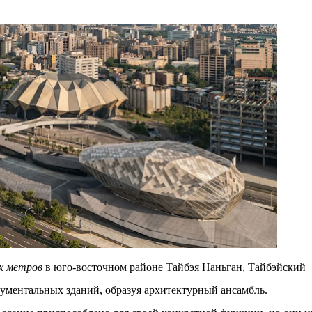
м престижной награды «Серебряная пирамида глобального
ании в 2024 году. Концепция «Jardins Secrets» — это
. Архитекторы стремились объединить память о военном
х метров
в юго-восточном районе Тайбэя Наньган, Тайбэйский
ументальных зданий, образуя архитектурный ансамбль.