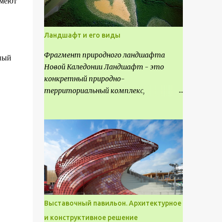
имеют
Ландшафт и его виды
Фрагмент природного ландшафта
ный
Новой Каледонии Ландшафт - это
конкретный природно-
территориальный комплекс,
являющийся неповторимым и
имеющим свое точное расположение на
карте и географическое название.
Различают несколько видов
ландшафта, которые отличаются
друг от друга не только оформлением,
но и видом деятельность происходящей
на них. Одни используют в качестве
выращивания агрокультур. Другие для
Выставочный павильон. Архитектурное
строительства населенных пунктов и
и конструктивное решение
т.д.