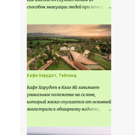
способов эвакуации людей при пожаре.
Поэтому важно соблюдать нормы
проектирования ширины коридора и
выполнять правильный расчет. Все
особенности рассмотрим в данной
статье.
Кафе Харудот, Тайланд
Кафе Харудот в Кхао Яй занимает
уникальное положение на склоне,
который мягко спускается от основной
магистрали к обширному водоему,
открывающему захватывающий
панорамный вид на окрестности Кхао
Яй. Архитектор распознал в этом