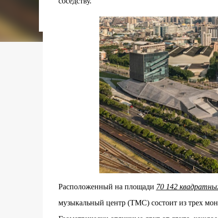
соседству.
городском конкурсе 2021 года и получение
качества» от Федерации застройщиков Оксит
современный средиземноморский манифест
прошлом участка с принц...
Расположенный на площади
70 142 квадратны
музыкальный центр (TMC) состоит из трех мон