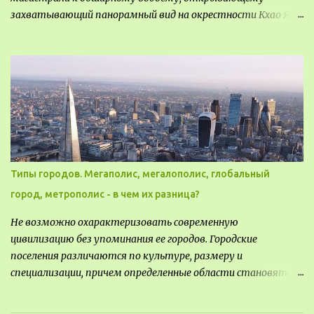
захватывающий панорамный вид на окрестности Кхао Яй.
Архитектор распознал в этом месте не только потенциал
для создания проекта кафе, но и возможность обустроить
общедоступную смотровую площадку, куда прохожие
могли бы свободно попасть, не заходя в само заведение.
Типы городов. Мегаполис, мегалополис, глобальный
город, метрополис - в чем их разница?
Не возможно охарактеризовать современную
цивилизацию без упоминания ее городов. Городские
поселения различаются по культуре, размеру и
специализации, причем определенные области становятся
более значимыми на протяжении всего развития региона.
Исторически сложилось так, что размер или населенность