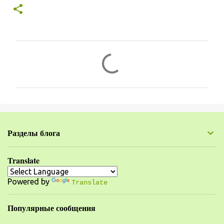
К
о
м
м
е
н
Разделы блога
т
а
Translate
р
Powered by
и
Translate
и
Популярные сообщения