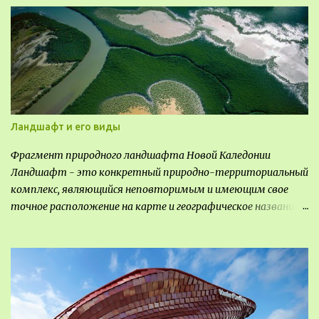
Ландшафт и его виды
Фрагмент природного ландшафта Новой Каледонии
Ландшафт - это конкретный природно-территориальный
комплекс, являющийся неповторимым и имеющим свое
точное расположение на карте и географическое название.
Различают несколько видов ландшафта, которые
отличаются друг от друга не только оформлением, но и
видом деятельность происходящей на них. Одни
используют в качестве выращивания агрокультур. Другие
для строительства населенных пунктов и т.д.