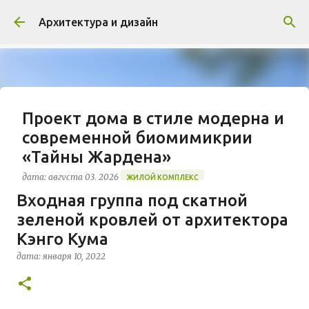
К основному контенту
Архитектура и дизайн
Проект дома в стиле модерна и
современной биомимикрии
«Тайны Жардена»
дата:
августа 03, 2026
ЖИЛОЙ КОМПЛЕКС
Входная группа под скатной
В марте 2026 года в Монпелье завершилось
зеленой кровлей от архитектора
строительство знакового жилого комплекса
«Jardins Secrets» от бюро Vincent Callebaut
Кэнго Кума
Architectures. Проект, расположенный на
дата:
января 10, 2022
0
территории бывшей пехотной школы (EAI) в
районе Cité Créative, стал примером гармоничной
интеграции современной архитектуры в
исторический контекст. Комплекс состоит из