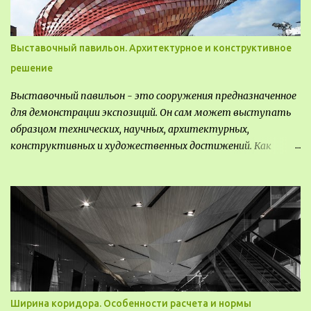
Выставочный павильон. Архитектурное и конструктивное
решение
Выставочный павильон - это сооружения предназначенное
для демонстрации экспозиций. Он сам может выступать
образцом технических, научных, архитектурных,
конструктивных и художественных достижений. Как
правило, это относится к международным и всемирным
выставкам. Выставочные павильоны классифицируют на:
универсальные тематические временные постоянные
передвижные стационарные Назначение выставочных
павильонов - показ экспозиции, с целью информации,
пропаганды, рекламы, внедрения новых технологий, обмен
опытом, привлечения внимания и т.д.
Ширина коридора. Особенности расчета и нормы