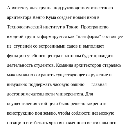
двух объектов: «Théia» (75 квартир, из которых 17
Архитектурная группа под руководством известного
— социального назначения, общая площадь 5 364
архитектора Кэнго Кума создает новый вход в
м²) и «Opale & Sens» (38 квартир, включая 11
доступных, площадь 2 845 м²). В общей сложности
Технологический институт в Токио. Пространство
113 жилых единиц спроектированы с учетом
входной группы формируется как "платформа" состоящее
строгих норм пожарной безопасности,
принципов биоразнообразия и социальной
из ступеней со встроенными садов и выполняет
инклюзивности. Успех проекта был подтвержден
функцию учебного центра в котором будет проходить
победой в городском конкурсе 2021 года и
получением престижной награды «Серебряная
деятельность студентов. Команда архитекторов старалась
пирамида глобального качества» от Федерации
максимально сохранить существующее окружение и
застройщиков Окситании в 2024 году. Концепция
«Jardins Secrets» — это современный
визуально поддержать часовую башню — главная
средиземноморский манифест. Архитекторы
достопримечательности университета. Для
стремились объединить память о военном
прошлом участка с принц...
осуществления этой цели было решено закрепить
конструкцию под землю, чтобы соблюсти невысокую
позицию и избежать ярко выраженного вертикального