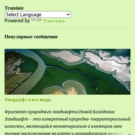
а
Translate
р
Powered by
и
Translate
и
Популярные сообщения
Ландшафт и его виды
Фрагмент природного ландшафта Новой Каледонии
Ландшафт - это конкретный природно-территориальный
комплекс, являющийся неповторимым и имеющим свое
точное расположение на карте и географическое название.