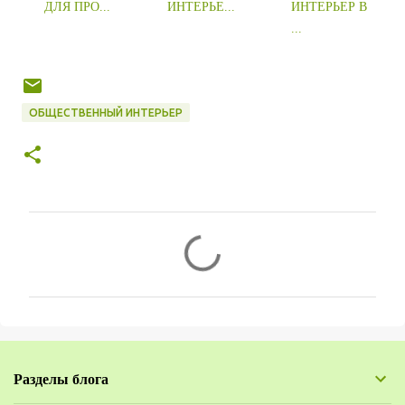
ДЛЯ ПРО...
ИНТЕРЬЕ...
ИНТЕРЬЕР В
...
ОБЩЕСТВЕННЫЙ ИНТЕРЬЕР
К
о
м
м
е
н
Разделы блога
т