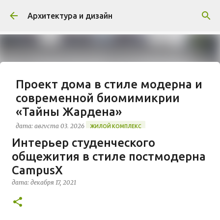
К основному контенту
Архитектура и дизайн
Проект дома в стиле модерна и
современной биомимикрии
«Тайны Жардена»
дата:
августа 03, 2026
ЖИЛОЙ КОМПЛЕКС
‎Интерьер студенческого
В марте 2026 года в Монпелье завершилось
общежития в стиле постмодерна
строительство знакового жилого комплекса
«Jardins Secrets» от бюро Vincent Callebaut
CampusX
Architectures. Проект, расположенный на
дата:
декабря 17, 2021
0
территории бывшей пехотной школы (EAI) в
районе Cité Créative, стал примером гармоничной
интеграции современной архитектуры в
исторический контекст. Комплекс состоит из