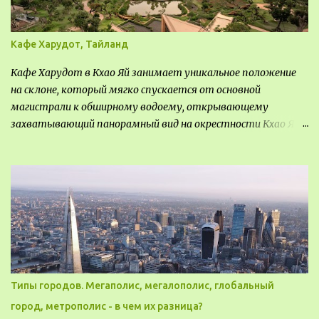
Кафе Харудот, Тайланд
Кафе Харудот в Кхао Яй занимает уникальное положение
на склоне, который мягко спускается от основной
магистрали к обширному водоему, открывающему
захватывающий панорамный вид на окрестности Кхао Яй.
Архитектор распознал в этом месте не только потенциал
для создания проекта кафе, но и возможность обустроить
общедоступную смотровую площадку, куда прохожие
могли бы свободно попасть, не заходя в само заведение.
Типы городов. Мегаполис, мегалополис, глобальный
город, метрополис - в чем их разница?