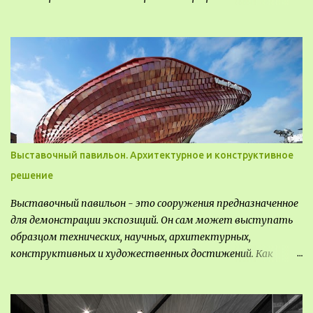
Различают несколько видов ландшафта, которые
отличаются друг от друга не только оформлением, но и
видом деятельность происходящей на них. Одни
используют в качестве выращивания агрокультур. Другие
для строительства населенных пунктов и т.д.
Выставочный павильон. Архитектурное и конструктивное
решение
Выставочный павильон - это сооружения предназначенное
для демонстрации экспозиций. Он сам может выступать
образцом технических, научных, архитектурных,
конструктивных и художественных достижений. Как
правило, это относится к международным и всемирным
выставкам. Выставочные павильоны классифицируют на:
универсальные тематические временные постоянные