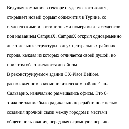
двух объектов: «Théia» (75 квартир, из которых 17
Ведущая компания в секторе студенческого жилья ,
— социального назначения, общая площадь 5 364
открывает новый формат общежития в Турине, со
м²) и «Opale & Sens» (38 квартир, включая 11
доступных, площадь 2 845 м²). В общей сложности
студенческими и гостиничными номерами для студентов
113 жилых единиц спроектированы с учетом
под названием CampusX. CampusX открыл одновременно
строгих норм пожарной безопасности,
принципов биоразнообразия и социальной
две отдельные структуры в двух центральных районах
инклюзивности. Успех проекта был подтвержден
города, каждая из которых отличается своей душой, но
победой в городском конкурсе 2021 года и
получением престижной награды «Серебряная
при этом оба отличаются дизайном.
пирамида глобального качества» от Федерации
В реконструируемом здании CX-Place Belfiore,
застройщиков Окситании в 2024 году. Концепция
«Jardins Secrets» — это современный
расположенном в космополитическом районе Сан-
средиземноморский манифест. Архитекторы
Сальварио, изначально размещались офисы. Это 6-
стремились объединить память о военном
прошлом участка с принц...
этажное здание было радикально переработано с целью
создания прочной связи между городом и местами
общего пользования, передавая огромную энергию