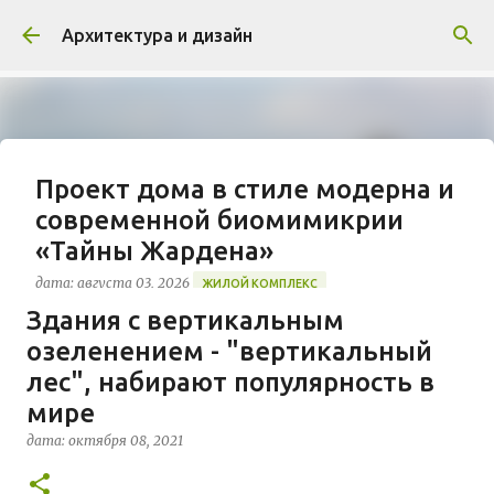
К основному контенту
Архитектура и дизайн
Проект дома в стиле модерна и
современной биомимикрии
«Тайны Жардена»
дата:
августа 03, 2026
ЖИЛОЙ КОМПЛЕКС
Здания с вертикальным
В марте 2026 года в Монпелье завершилось
озеленением - "вертикальный
строительство знакового жилого комплекса
«Jardins Secrets» от бюро Vincent Callebaut
лес", набирают популярность в
Architectures. Проект, расположенный на
мире
0
территории бывшей пехотной школы (EAI) в
дата:
октября 08, 2021
районе Cité Créative, стал примером гармоничной
интеграции современной архитектуры в
исторический контекст. Комплекс состоит из