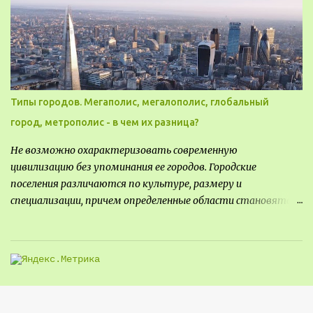
могли бы свободно попасть, не заходя в само заведение.
Типы городов. Мегаполис, мегалополис, глобальный
город, метрополис - в чем их разница?
Не возможно охарактеризовать современную
цивилизацию без упоминания ее городов. Городские
поселения различаются по культуре, размеру и
специализации, причем определенные области становятся
более значимыми на протяжении всего развития региона.
Исторически сложилось так, что размер или населенность
поселения был общим показателем его важности - чем
крупнее город, тем больше мощности он приносил, однако, с
большой миграцией в сельскую местность в прошлом веке,
стало сложнее определить, что делает город важным.