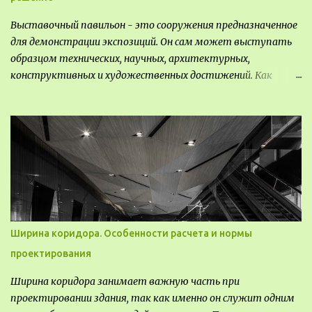
Выставочный павильон - это сооружения предназначенное
для демонстрации экспозиций. Он сам может выступать
образцом технических, научных, архитектурных,
конструктивных и художественных достижений. Как
правило, это относится к международным и всемирным
выставкам. Выставочные павильоны классифицируют на:
универсальные тематические временные постоянные
передвижные стационарные Назначение выставочных
павильонов - показ экспозиции, с целью информации,
пропаганды, рекламы, внедрения новых технологий, обмен
опытом, привлечения внимания и т.д.
Ширина коридора. Особенности расчета и нормы
проектирования
Ширина коридора занимает важную часть при
проектировании здания, так как именно он служит одним