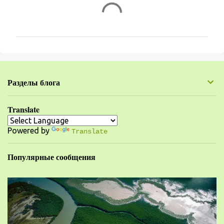
К
о
м
м
е
н
Разделы блога
т
а
Translate
р
Powered by
и
Translate
и
Популярные сообщения