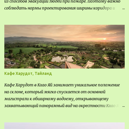
из способов эвакуации людей при пожаре. Поэтому важно
соблюдать нормы проектирования ширины коридора и
выполнять правильный расчет. Все особенности
рассмотрим в данной статье.
Кафе Харудот, Тайланд
Кафе Харудот в Кхао Яй занимает уникальное положение
на склоне, который мягко спускается от основной
магистрали к обширному водоему, открывающему
захватывающий панорамный вид на окрестности Кхао Яй.
Архитектор распознал в этом месте не только потенциал
для создания проекта кафе, но и возможность обустроить
общедоступную смотровую площадку, куда прохожие