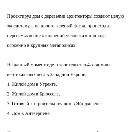
двух объектов: «Théia» (75 квартир, из которых 17
— социального назначения, общая площадь 5 364
Проектируя дом с деревьями архитекторы создают целую
м²) и «Opale & Sens» (38 квартир, включая 11
доступных, площадь 2 845 м²). В общей сложности
экосистему, а не просто зеленый фасад, происходит
113 жилых единиц спроектированы с учетом
переосмысление отношений человека к природе,
строгих норм пожарной безопасности,
принципов биоразнообразия и социальной
особенно в крупных мегаполисах.
инклюзивности. Успех проекта был подтвержден
победой в городском конкурсе 2021 года и
получением престижной награды «Серебряная
На данный момент идет строительство 4-х домов с
пирамида глобального качества» от Федерации
вертикальных леса в Западной Европе:
застройщиков Окситании в 2024 году. Концепция
«Jardins Secrets» — это современный
1. Жилой дом в Утрехте,
средиземноморский манифест. Архитекторы
2. Жилой дом в Брюсселе,
стремились объединить память о военном
прошлом участка с принц...
3. Готовый к строительству дом в Эйндховене
4. Дом в Антверпене.