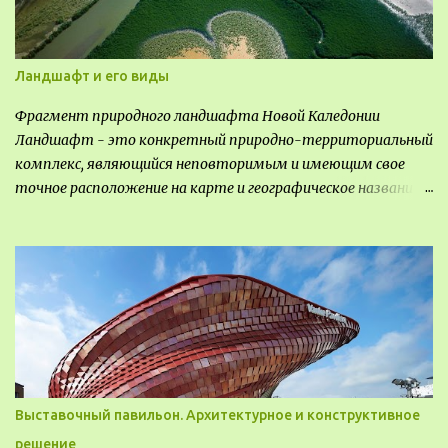
Ландшафт и его виды
Фрагмент природного ландшафта Новой Каледонии
Ландшафт - это конкретный природно-территориальный
комплекс, являющийся неповторимым и имеющим свое
точное расположение на карте и географическое название.
Различают несколько видов ландшафта, которые
отличаются друг от друга не только оформлением, но и
видом деятельность происходящей на них. Одни
используют в качестве выращивания агрокультур. Другие
для строительства населенных пунктов и т.д.
Выставочный павильон. Архитектурное и конструктивное
решение