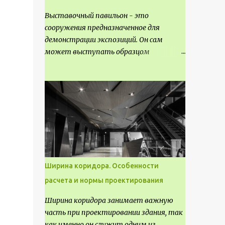
Выставочный павильон - это
сооружения предназначенное для
демонстрации экспозиций. Он сам
может выступать образцом
технических, научных, архитектурных,
конструктивных и художественных
достижений. Как правило, это
относится к международным и
всемирным выставкам. Выставочные
павильоны классифицируют на:
универсальные тематические
временные постоянные передвижные
стационарные Назначение
Ширина коридора. Особенности
выставочных павильонов - показ
расчета и нормы проектирования
экспозиции, с целью информации,
пропаганды, рекламы, внедрения новых
Ширина коридора занимает важную
технологий, обмен опытом,
часть при проектировании здания, так
привлечения внимания и т.д.
как именно он служит одним из