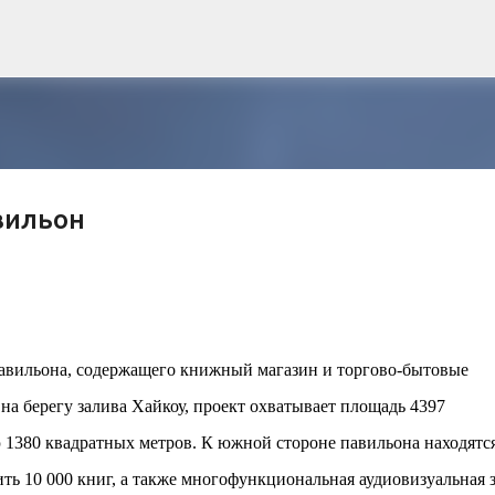
К основному контенту
вильон
рна и современной биомимикрии «Та
троительство знакового жилого комплекса «Jardins Secrets
кт, расположенный на территории бывшей пехотной школы (E
павильона, содержащего книжный магазин и торгово-бытовые
ничной интеграции современной архитектуры в историческ
 ‎‎берегу залива Хайкоу,‎‎ проект охватывает площадь 4397
в: «Théia» (75 квартир, из которых 17 — социального
e & Sens» (38 квартир, включая 11 доступных, площадь 2 845
 1380 квадратных метров. К южной стороне павильона находятс
ктированы с учетом строгих норм пожарной безопасности
ть 10 000 книг, а также многофункциональная аудиовизуальная з
инклюзивности. Успех проекта был подтвержден победой 