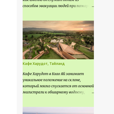
способов эвакуации людей при пожаре.
Поэтому важно соблюдать нормы
проектирования ширины коридора и
выполнять правильный расчет. Все
особенности рассмотрим в данной
статье.
Кафе Харудот, Тайланд
Кафе Харудот в Кхао Яй занимает
уникальное положение на склоне,
который мягко спускается от основной
магистрали к обширному водоему,
открывающему захватывающий
панорамный вид на окрестности Кхао
Яй. Архитектор распознал в этом