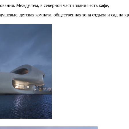
м престижной награды «Серебряная пирамида глобального
вания. Между тем, в северной части здания есть кафе,
ании в 2024 году. Концепция «Jardins Secrets» — это
ушевые, детская комната, общественная зона отдыха и сад на кр
. Архитекторы стремились объединить память о военном