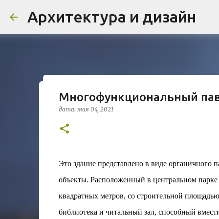
Архитектура и дизайн
Многофункциональный па
Проект дома в стиле моде
дата:
мая 04, 2021
Жардена»
дата:
августа 03, 2026
ЖИЛОЙ КОМПЛЕКС
В марте 2026 года в Монпелье завершилось с
бюро Vincent Callebaut Architectures. Прое
Это здание представлено в виде органичного 
районе Cité Créative, стал примером гармо
объекты. Расположенный в центральном парке на
контекст. Комплекс состоит из двух объекто
0
назначения, общая площадь 5 364 м²) и «Opal
квадратных метров, со строительной площадью
В общей сложности 113 жилых единиц спрое
библиотека и читальный зал, способный вмести
принципов биоразнообразия и социальной 