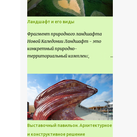
Ландшафт и его виды
Фрагмент природного ландшафта
Новой Каледонии Ландшафт - это
конкретный природно-
территориальный комплекс,
являющийся неповторимым и
имеющим свое точное расположение на
карте и географическое название.
Различают несколько видов
ландшафта, которые отличаются
друг от друга не только оформлением,
но и видом деятельность происходящей
на них. Одни используют в качестве
выращивания агрокультур. Другие для
Выставочный павильон. Архитектурное
строительства населенных пунктов и
и конструктивное решение
т.д.