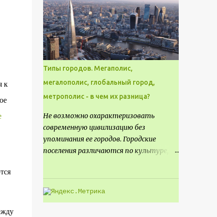
месте не только потенциал для
создания проекта кафе, но и
возможность обустроить
общедоступную смотровую площадку,
куда прохожие могли бы свободно
попасть, не заходя в само заведение.
Типы городов. Мегаполис,
мегалополис, глобальный город,
я к
метрополис - в чем их разница?
ое
Не возможно охарактеризовать
е
современную цивилизацию без
упоминания ее городов. Городские
поселения различаются по культуре,
размеру и специализации, причем
тся
определенные области становятся
более значимыми на протяжении всего
развития региона. Исторически
сложилось так, что размер или
ежду