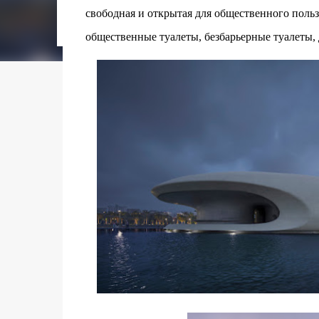
городском конкурсе 2021 года и получение
свободная и открытая для общественного пользо
качества» от Федерации застройщиков Оксит
общественные туалеты, безбарьерные туалеты, д
современный средиземноморский манифест
прошлом участка с принц...