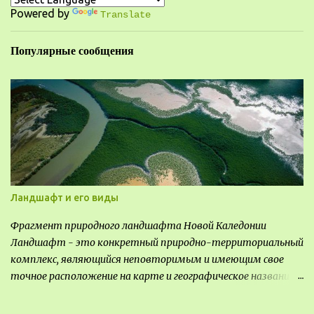
т
Powered by
Translate
а
Популярные сообщения
р
и
и
Ландшафт и его виды
Фрагмент природного ландшафта Новой Каледонии
Ландшафт - это конкретный природно-территориальный
комплекс, являющийся неповторимым и имеющим свое
точное расположение на карте и географическое название.
Различают несколько видов ландшафта, которые
отличаются друг от друга не только оформлением, но и