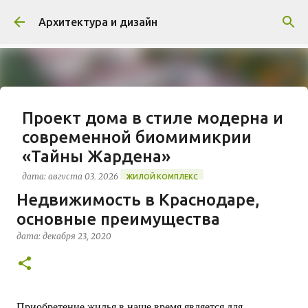
К основному контенту
Архитектура и дизайн
Проект дома в стиле модерна и
современной биомимикрии
«Тайны Жардена»
дата:
августа 03, 2026
ЖИЛОЙ КОМПЛЕКС
Недвижимость в Краснодаре,
В марте 2026 года в Монпелье завершилось
основные преимущества
строительство знакового жилого комплекса
«Jardins Secrets» от бюро Vincent Callebaut
дата:
декабря 23, 2020
Architectures. Проект, расположенный на
0
территории бывшей пехотной школы (EAI) в
районе Cité Créative, стал примером гармоничной
интеграции современной архитектуры в
исторический контекст. Комплекс состоит из
Приобретение жилья в наше время является для