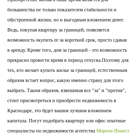
двух объектов: «Théia» (75 квартир, из которых 17
большинства не только показателем стабильности и
— социального назначения, общая площадь 5 364
м²) и «Opale & Sens» (38 квартир, включая 11
обустроенной жизни, но и выгодным вложением денег.
доступных, площадь 2 845 м²). В общей сложности
Ведь, покупая квартиру за границей, появляется
113 жилых единиц спроектированы с учетом
строгих норм пожарной безопасности,
возможность окупить ее за короткий срок, просто сдавая
принципов биоразнообразия и социальной
в аренду. Кроме того, дом за границей - это возможность
инклюзивности. Успех проекта был подтвержден
победой в городском конкурсе 2021 года и
прекрасно провести время в период отпуска.Поэтому для
получением престижной награды «Серебряная
тех, кто желает купить жилье за границей, естественным
пирамида глобального качества» от Федерации
застройщиков Окситании в 2024 году. Концепция
образом встает вопрос, какую именно страну для этого
«Jardins Secrets» — это современный
выбрать. Таким образом, взвешивая все "за" и "против",
средиземноморский манифест. Архитекторы
стремились объединить память о военном
стоит присмотреться и приобрести недвижимость в
прошлом участка с принц...
Краснодаре, это будет вашим лучшим вложением
капитала. Погут подобрать квартиру или офис опытные
специалисты по недвижимости агентства
Мореон Инвест