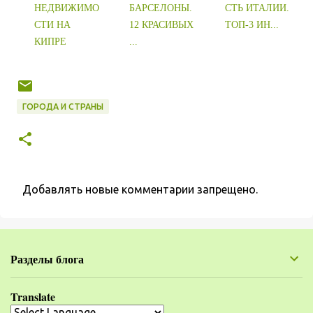
НЕДВИЖИМО
БАРСЕЛОНЫ.
СТЬ ИТАЛИИ.
СТИ НА
12 КРАСИВЫХ
ТОП-3 ИН...
КИПРЕ
...
ГОРОДА И СТРАНЫ
Добавлять новые комментарии запрещено.
К
о
м
Разделы блога
м
е
Translate
н