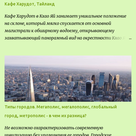
Кафе Харудот, Тайланд
Кафе Харудот в Кхао Яй занимает уникальное положение
на склоне, который мягко спускается от основной
магистрали к обширному водоему, открывающему
захватывающий панорамный вид на окрестности Кхао Яй.
Архитектор распознал в этом месте не только потенциал
для создания проекта кафе, но и возможность обустроить
общедоступную смотровую площадку, куда прохожие
могли бы свободно попасть, не заходя в само заведение.
Типы городов. Мегаполис, мегалополис, глобальный
город, метрополис - в чем их разница?
Не возможно охарактеризовать современную
цивилизацию без упоминания ее городов. Городские