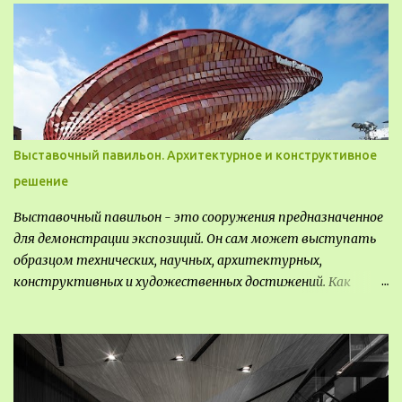
видом деятельность происходящей на них. Одни
используют в качестве выращивания агрокультур. Другие
для строительства населенных пунктов и т.д.
Выставочный павильон. Архитектурное и конструктивное
решение
Выставочный павильон - это сооружения предназначенное
для демонстрации экспозиций. Он сам может выступать
образцом технических, научных, архитектурных,
конструктивных и художественных достижений. Как
правило, это относится к международным и всемирным
выставкам. Выставочные павильоны классифицируют на:
универсальные тематические временные постоянные
передвижные стационарные Назначение выставочных
павильонов - показ экспозиции, с целью информации,