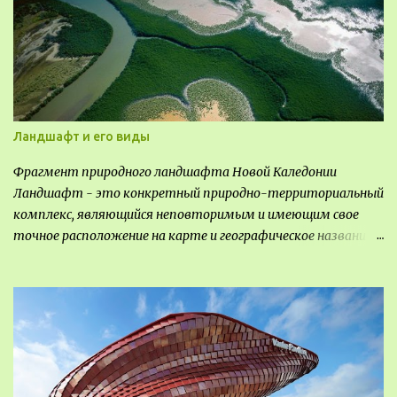
Ландшафт и его виды
Фрагмент природного ландшафта Новой Каледонии
Ландшафт - это конкретный природно-территориальный
комплекс, являющийся неповторимым и имеющим свое
точное расположение на карте и географическое название.
Различают несколько видов ландшафта, которые
отличаются друг от друга не только оформлением, но и
видом деятельность происходящей на них. Одни
используют в качестве выращивания агрокультур. Другие
для строительства населенных пунктов и т.д.