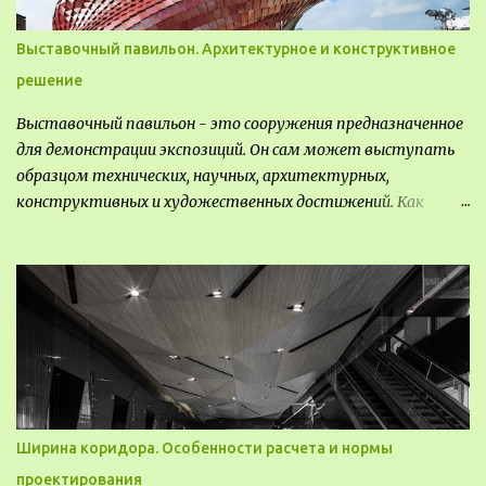
Выставочный павильон. Архитектурное и конструктивное
решение
Выставочный павильон - это сооружения предназначенное
для демонстрации экспозиций. Он сам может выступать
образцом технических, научных, архитектурных,
конструктивных и художественных достижений. Как
правило, это относится к международным и всемирным
выставкам. Выставочные павильоны классифицируют на:
универсальные тематические временные постоянные
передвижные стационарные Назначение выставочных
павильонов - показ экспозиции, с целью информации,
пропаганды, рекламы, внедрения новых технологий, обмен
опытом, привлечения внимания и т.д.
Ширина коридора. Особенности расчета и нормы
проектирования