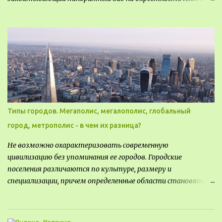
Архитектор распознал в этом месте не только потенциал
для создания проекта кафе, но и возможность обустроить
общедоступную смотровую площадку, куда прохожие
могли бы свободно попасть, не заходя в само заведение.
Типы городов. Мегаполис, мегалополис, глобальный
город, метрополис - в чем их разница?
Не возможно охарактеризовать современную
цивилизацию без упоминания ее городов. Городские
поселения различаются по культуре, размеру и
специализации, причем определенные области становятся
более значимыми на протяжении всего развития региона.
Исторически сложилось так, что размер или населенность
поселения был общим показателем его важности - чем