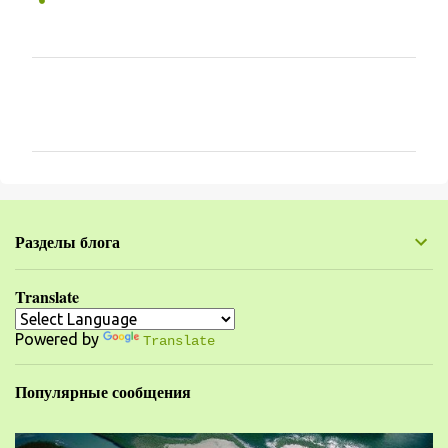
К
о
м
м
е
н
Разделы блога
т
а
Translate
р
Powered by
и
Translate
и
Популярные сообщения