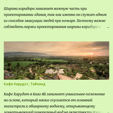
Ширина коридора занимает важную часть при
проектировании здания, так как именно он служит одним
из способов эвакуации людей при пожаре. Поэтому важно
соблюдать нормы проектирования ширины коридора и
выполнять правильный расчет. Все особенности
рассмотрим в данной статье.
Кафе Харудот, Тайланд
Кафе Харудот в Кхао Яй занимает уникальное положение
на склоне, который мягко спускается от основной
магистрали к обширному водоему, открывающему
захватывающий панорамный вид на окрестности Кхао Яй.