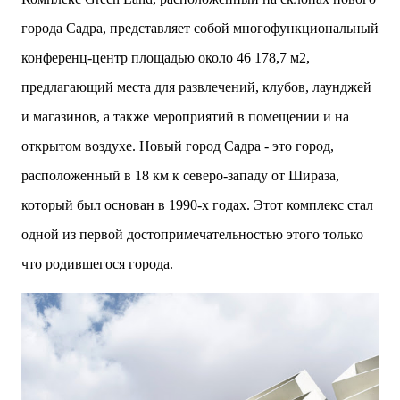
двух объектов: «Théia» (75 квартир, из которых 17
города Садра, представляет собой многофункциональный
— социального назначения, общая площадь 5 364
м²) и «Opale & Sens» (38 квартир, включая 11
конференц-центр площадью около 46 178,7 м2,
доступных, площадь 2 845 м²). В общей сложности
предлагающий места для развлечений, клубов, лаунджей
113 жилых единиц спроектированы с учетом
строгих норм пожарной безопасности,
и магазинов, а также мероприятий в помещении и на
принципов биоразнообразия и социальной
открытом воздухе. Новый город Садра - это город,
инклюзивности. Успех проекта был подтвержден
победой в городском конкурсе 2021 года и
расположенный в 18 км к северо-западу от Шираза,
получением престижной награды «Серебряная
который был основан в 1990-х годах. Этот комплекс стал
пирамида глобального качества» от Федерации
застройщиков Окситании в 2024 году. Концепция
одной из первой достопримечательностью этого только
«Jardins Secrets» — это современный
что родившегося города.
средиземноморский манифест. Архитекторы
стремились объединить память о военном
прошлом участка с принц...