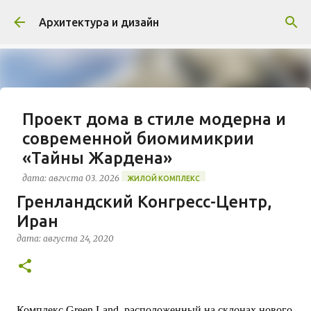
К основному контенту
Архитектура и дизайн
Проект дома в стиле модерна и
современной биомимикрии
«Тайны Жардена»
дата:
августа 03, 2026
ЖИЛОЙ КОМПЛЕКС
Гренландский Конгресс-Центр,
В марте 2026 года в Монпелье завершилось
Иран
строительство знакового жилого комплекса
«Jardins Secrets» от бюро Vincent Callebaut
дата:
августа 24, 2020
Architectures. Проект, расположенный на
0
территории бывшей пехотной школы (EAI) в
районе Cité Créative, стал примером гармоничной
интеграции современной архитектуры в
исторический контекст. Комплекс состоит из
Комплекс Green Land, расположенный на склонах нового