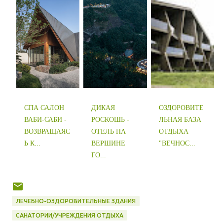
СПА САЛОН
ДИКАЯ
ОЗДОРОВИТЕ
ВАБИ-САБИ -
РОСКОШЬ -
ЛЬНАЯ БАЗА
ВОЗВРАЩАЯС
ОТЕЛЬ НА
ОТДЫХА
Ь К...
ВЕРШИНЕ
"ВЕЧНОС...
ГО...
ЛЕЧЕБНО-ОЗДОРОВИТЕЛЬНЫЕ ЗДАНИЯ
САНАТОРИИ/УЧРЕЖДЕНИЯ ОТДЫХА