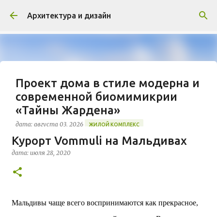
К основному контенту
Архитектура и дизайн
Проект дома в стиле модерна и
современной биомимикрии
«Тайны Жардена»
дата:
августа 03, 2026
ЖИЛОЙ КОМПЛЕКС
Курорт Vommuli на Мальдивах
В марте 2026 года в Монпелье завершилось
строительство знакового жилого комплекса
дата:
июля 28, 2020
«Jardins Secrets» от бюро Vincent Callebaut
Architectures. Проект, расположенный на
0
территории бывшей пехотной школы (EAI) в
районе Cité Créative, стал примером гармоничной
Мальдивы чаще всего воспринимаются как прекрасное,
интеграции современной архитектуры в
исторический контекст. Комплекс состоит из