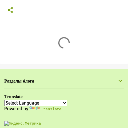
К
о
м
м
е
н
Разделы блога
т
а
Translate
р
Powered by
и
Translate
и